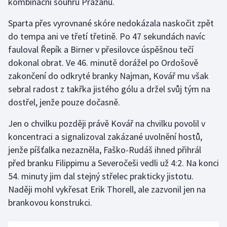
kombinační souhru Pražanů.
Stolní tenis
Sparta přes vyrovnané skóre nedokázala naskočit zpět
Triatlon
do tempa ani ve třetí třetině. Po 47 sekundách navíc
fauloval Řepík a Birner v přesilovce úspěšnou tečí
Veslování
dokonal obrat. Ve 46. minutě dorážel po Ordošově
zakončení do odkryté branky Najman, Kovář mu však
Vodní slalom
sebral radost z takřka jistého gólu a držel svůj tým na
dostřel, jenže pouze dočasně.
Volejbal
Jen o chvilku později právě Kovář na chvilku povolil v
Ostatní
koncentraci a signalizoval zakázané uvolnění hostů,
jenže píšťalka nezazněla, Faško-Rudáš ihned přihrál
před branku Filippimu a Severočeši vedli už 4:2. Na konci
54. minuty jim dal stejný střelec prakticky jistotu.
Naději mohl vykřesat Erik Thorell, ale zazvonil jen na
brankovou konstrukci.