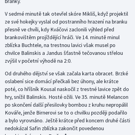
branky.
Olympijské hry
V sedmé minutě tak otevřel skóre Mikliš, když projektil
ze své hokejky vyslal od postranního hrazení na branku
Parasport
přesně ve chvíli, kdy Kváčovi zaclonili výhled před
brankovištěm projíždějící hráči. Ve 14. minutě minul
Plavání
zblízka Buchtele, na trestnou lavici však musel po
chvilce Balinskis a Jandus šťastně tečovanou střelou
Plážový volejbal
zvýšil v početní výhodě na 2:0.
Ragby
Od druhého dějství se však začala karta obracet. Brzké
oslabení sice domácí přečkali bez úhony, ale krátce
Rychlobruslení
poté, co hříšník Kousal naskočil z trestné lavice zpět do
Rychlostní kanoistika
hry, snížil Balinskis. Hosté ožili. Ve 35. minutě Melancon
po skončení další přesilovky bombou z kruhu nepropálil
Short track
Kováře, jenže Birnerovi se to o chvilku později podařilo
a bylo vyrovnáno. Ještě krátce před koncem druhé části
Sportovní střelba
nedokázal Safin zblízka zakončit povedenou