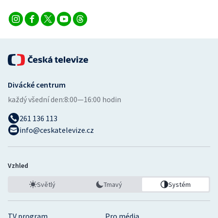
Divácké centrum
každý všední den:
8:00—16:00 hodin
261 136 113
info@ceskatelevize.cz
Vzhled
Světlý
Tmavý
Systém
TV program
Pro média