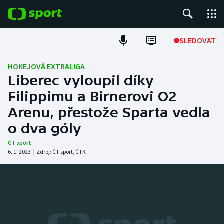
POPULÁRNÍ
SLEDOVAT
Fotbal
HOKEJOVÁ EXTRALIGA
Liberec vyloupil díky
Hokej
Filippimu a Birnerovi O2
Arenu, přestože Sparta vedla
Tenis
o dva góly
Atletika
ČT sport
6. 1. 2023
|
Zdroj:
ČT sport
,
ČTK
Cyklistika
DALŠÍ SPORTY
Americký fotbal
NEPŘEHLÉDNĚTE