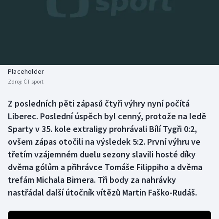
Baseball a softbal
Soutěže
Basketbal
Historické návraty
Biatlon
Aplikace ČT sport
Placeholder
Boby a skeleton
AZ kvíz
Zdroj:
ČT sport
Box
Z posledních pěti zápasů čtyři výhry nyní počítá
Liberec. Poslední úspěch byl cenný, protože na ledě
Curling
Sparty v 35. kole extraligy prohrávali Bílí Tygři 0:2,
ovšem zápas otočili na výsledek 5:2. První výhru ve
Dostihy
třetím vzájemném duelu sezony slavili hosté díky
dvěma gólům a přihrávce Tomáše Filippiho a dvěma
Florbal
trefám Michala Birnera. Tři body za nahrávky
nastřádal další útočník vítězů Martin Faško-Rudáš.
Futsal
Golf