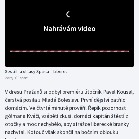
Gymnastika
Nahrávám video
Házená
Jezdectví
Judo
Sestřih a ohlasy Sparta – Liberec
Krasobruslení
Zdroj:
ČT sport
Lezení
V dresu Pražanů si odbyl premiéru útočník Pavel Kousal,
čerstvá posila z Mladé Boleslavi. První dějství patřilo
Lyže a snowboard
domácím. Ve čtvrté minutě prověřil Řepík pozornost
gólmana Kváči, vzápětí zkusil domácí kapitán štěstí z
Moderní pětiboj
otočky a moc nechybělo, aby strážce liberecké branky
nachytal. Kotouč však skončil na bočním oblouku
Motorsport