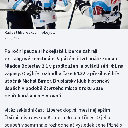
Baseball a softbal
Soutěže
Basketbal
Historické návraty
Biatlon
Aplikace ČT sport
Radost libereckých hokejistů
Zdroj:
ČTK
Boby a skeleton
AZ kvíz
Po roční pauze si hokejisté Liberce zahrají
extraligové semifinále. V pátém čtvrtfinále zdolali
Box
Mladou Boleslav 2:1 v prodloužení a ovládli sérii 4:1 na
Curling
zápasy. O výhře rozhodl v čase 64:32 v přesilové hře
útočník Michal Birner. Bruslařský klub historický
Dostihy
úspěch v podobě čtvrtého místa z roku 2016
nepřekoná ani nevyrovná.
Florbal
Vítěz základní části Liberec doplnil mezi nejlepšími
Futsal
čtyřmi mistrovskou Kometu Brno a Třinec. O jeho
soupeři v semifinále rozhodne až výsledek série Plzně s
Golf