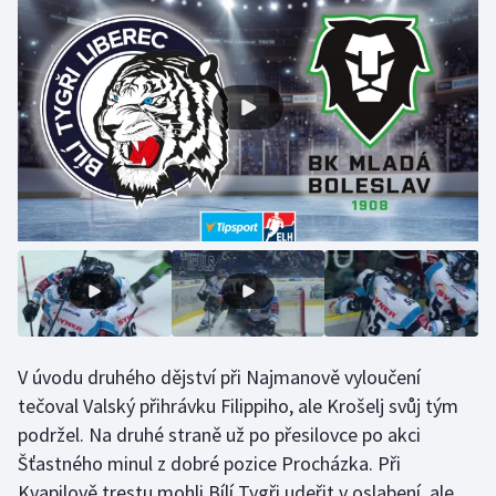
Olympijské hry
Parasport
Plavání
Plážový volejbal
Ragby
Rychlobruslení
Rychlostní kanoistika
V úvodu druhého dějství při Najmanově vyloučení
tečoval Valský přihrávku Filippiho, ale Krošelj svůj tým
Short track
podržel. Na druhé straně už po přesilovce po akci
Sportovní střelba
Šťastného minul z dobré pozice Procházka. Při
Kvapilově trestu mohli Bílí Tygři udeřit v oslabení, ale