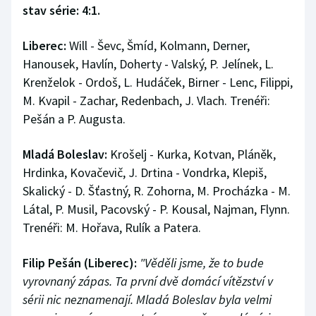
stav série: 4:1.
Liberec:
Will - Ševc, Šmíd, Kolmann, Derner,
Hanousek, Havlín, Doherty - Valský, P. Jelínek, L.
Krenželok - Ordoš, L. Hudáček, Birner - Lenc, Filippi,
M. Kvapil - Zachar, Redenbach, J. Vlach. Trenéři:
Pešán a P. Augusta.
Mladá Boleslav:
Krošelj - Kurka, Kotvan, Pláněk,
Hrdinka, Kovačevič, J. Drtina - Vondrka, Klepiš,
Skalický - D. Šťastný, R. Zohorna, M. Procházka - M.
Látal, P. Musil, Pacovský - P. Kousal, Najman, Flynn.
Trenéři: M. Hořava, Rulík a Patera.
Filip Pešán (Liberec):
"Věděli jsme, že to bude
vyrovnaný zápas. Ta první dvě domácí vítězství v
sérii nic neznamenají. Mladá Boleslav byla velmi