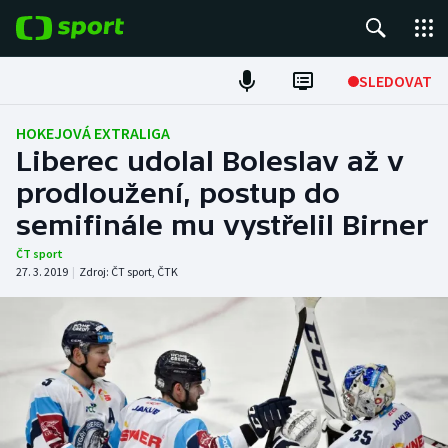
POPULÁRNÍ
SLEDOVAT
Fotbal
HOKEJOVÁ EXTRALIGA
Liberec udolal Boleslav až v
Hokej
prodloužení, postup do
semifinále mu vystřelil Birner
Tenis
ČT sport
Atletika
27. 3. 2019
|
Zdroj:
ČT sport
,
ČTK
Cyklistika
DALŠÍ SPORTY
Americký fotbal
NEPŘEHLÉDNĚTE