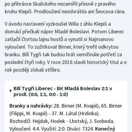
po přihrávce Skalického nezamířil přesně z pravého
kruhu Klepiš. Prodloužení neodvrátila ani Ševcova rána.
V úvodu nastavení vyzkoušel Willa z úhlu Klepiš a
domácí přečkali nápor Mladé Boleslavi. Potom Liberec
zatlačil čtvrtou lajnu hostů a vynutil si Najmanovo
vyloučení. To zužitkoval Birner, který trefil odkrytou
branku. Bílí Tygři tak budou hrát semifinále potřetí za
poslední čtyři roky. V roce 2016 slavili historický titul a o
rok později získali stříbro.
Bílí Tygři Liberec - BK Mladá Boleslav 2:1 v
prodl. (0:0, 1:1, 0:0 - 1:0)
Branky a nahrávky:
28. Birner (M. Kvapil), 65. Birner
(Filippi, M. Kvapil) - 37. M. Látal (Hrdinka).
Rozhodčí: Hejduk, Hodek - Lhotský, J. Svoboda.
Vyloučení: 4:4. Využití: 2:0. Diváci: 7324.
Konečný