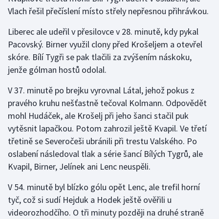
Stolní tenis
Vlach řešil přečíslení místo střely nepřesnou přihrávkou.
Triatlon
Liberec ale udeřil v přesilovce v 28. minutě, kdy pykal
Pacovský. Birner využil clony před Krošeljem a otevřel
Veslování
skóre. Bílí Tygři se pak tlačili za zvýšením náskoku,
jenže gólman hostů odolal.
Vodní slalom
V 37. minutě po brejku vyrovnal Látal, jehož pokus z
Volejbal
pravého kruhu nešťastně tečoval Kolmann. Odpovědět
mohl Hudáček, ale Krošelj při jeho šanci stačil puk
Ostatní
vytěsnit lapačkou. Potom zahrozil ještě Kvapil. Ve třetí
třetině se Severočeši ubránili při trestu Valského. Po
oslabení následoval tlak a série šancí Bílých Tygrů, ale
Kvapil, Birner, Jelínek ani Lenc neuspěli.
V 54. minutě byl blízko gólu opět Lenc, ale trefil horní
tyč, což si sudí Hejduk a Hodek ještě ověřili u
videorozhodčího. O tři minuty později na druhé straně