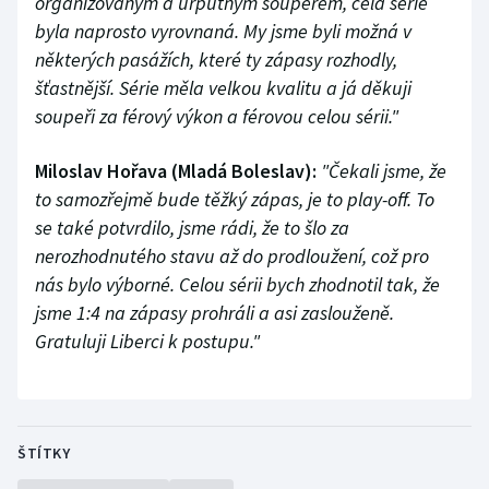
organizovaným a urputným soupeřem, celá série
byla naprosto vyrovnaná. My jsme byli možná v
některých pasážích, které ty zápasy rozhodly,
šťastnější. Série měla velkou kvalitu a já děkuji
soupeři za férový výkon a férovou celou sérii."
Miloslav Hořava (Mladá Boleslav):
"Čekali jsme, že
to samozřejmě bude těžký zápas, je to play-off. To
se také potvrdilo, jsme rádi, že to šlo za
nerozhodnutého stavu až do prodloužení, což pro
nás bylo výborné. Celou sérii bych zhodnotil tak, že
jsme 1:4 na zápasy prohráli a asi zaslouženě.
Gratuluji Liberci k postupu."
ŠTÍTKY