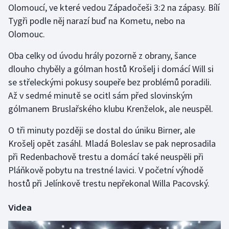
Olomoucí, ve které vedou Západočeši 3:2 na zápasy. Bílí
Tygři podle něj narazí buď na Kometu, nebo na
Gymnastika
Olomouc.
Házená
Oba celky od úvodu hrály pozorně z obrany, šance
dlouho chyběly a gólman hostů Krošelj i domácí Will si
Jezdectví
se střeleckými pokusy soupeře bez problémů poradili.
Až v sedmé minutě se ocitl sám před slovinským
Judo
gólmanem Bruslařského klubu Krenželok, ale neuspěl.
Krasobruslení
O tři minuty později se dostal do úniku Birner, ale
Krošelj opět zasáhl. Mladá Boleslav se pak neprosadila
Lezení
při Redenbachově trestu a domácí také neuspěli při
Pláňkově pobytu na trestné lavici. V početní výhodě
Lyže a snowboard
hostů při Jelínkově trestu nepřekonal Willa Pacovský.
Moderní pětiboj
Videa
Motorsport