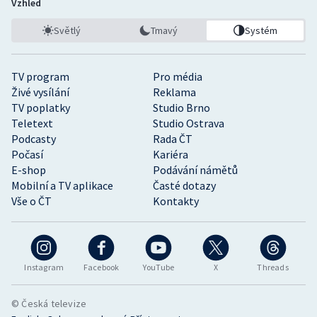
Vzhled
Světlý
Tmavý
Systém
TV program
Pro média
Živé vysílání
Reklama
TV poplatky
Studio Brno
Teletext
Studio Ostrava
Podcasty
Rada ČT
Počasí
Kariéra
E-shop
Podávání námětů
Mobilní a TV aplikace
Časté dotazy
Vše o ČT
Kontakty
Instagram
Facebook
YouTube
X
Threads
© Česká televize