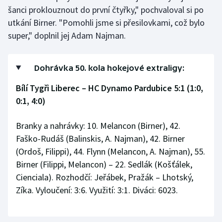
Stolní tenis
šanci proklouznout do první čtyřky," pochvaloval si po
utkání Birner. "Pomohli jsme si přesilovkami, což bylo
Triatlon
super," doplnil jej Adam Najman.
Veslování
Dohrávka 50. kola hokejové extraligy:
Vodní slalom
Bílí Tygři Liberec – HC Dynamo Pardubice 5:1 (1:0,
0:1, 4:0)
Volejbal
Branky a nahrávky: 10. Melancon (Birner), 42.
Ostatní
Faško-Rudáš (Balinskis, A. Najman), 42. Birner
(Ordoš, Filippi), 44. Flynn (Melancon, A. Najman), 55.
Birner (Filippi, Melancon) – 22. Sedlák (Košťálek,
Cienciala). Rozhodčí: Jeřábek, Pražák – Lhotský,
Zíka. Vyloučení: 3:6. Využití: 3:1. Diváci: 6023.