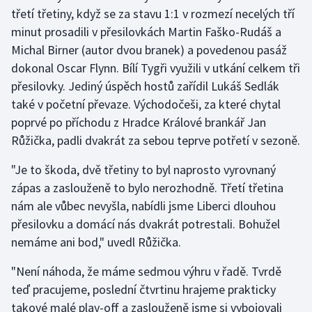
třetí třetiny, když se za stavu 1:1 v rozmezí necelých tří
Olympijské hry
minut prosadili v přesilovkách Martin Faško-Rudáš a
Michal Birner (autor dvou branek) a povedenou pasáž
Parasport
dokonal Oscar Flynn. Bílí Tygři využili v utkání celkem tři
přesilovky. Jediný úspěch hostů zařídil Lukáš Sedlák
Plavání
také v početní převaze. Východočeši, za které chytal
poprvé po příchodu z Hradce Králové brankář Jan
Plážový volejbal
Růžička, padli dvakrát za sebou teprve potřetí v sezoně.
Ragby
"Je to škoda, dvě třetiny to byl naprosto vyrovnaný
zápas a zaslouženě to bylo nerozhodně. Třetí třetina
Rychlobruslení
nám ale vůbec nevyšla, nabídli jsme Liberci dlouhou
Rychlostní kanoistika
přesilovku a domácí nás dvakrát potrestali. Bohužel
nemáme ani bod," uvedl Růžička.
Short track
"Není náhoda, že máme sedmou výhru v řadě. Tvrdě
teď pracujeme, poslední čtvrtinu hrajeme prakticky
Sportovní střelba
takové malé play-off a zaslouženě jsme si vybojovali