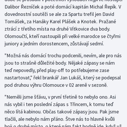
Dalibor Řezníček a poté domácí kapitán Michal Řepík. V
dovednostní soutěži se ale za Spartu trefil jen David
Tomášek, za Hanáky Karel Plášek a Knotek. Pražané
ztrácí z třetího místa na druhé Vítkovice dva body.
Olomoučtí, kteří nastoupili při velké marodce se čtyřmi
juniory a jedním dorostencem, zůstávají sedmí.
"Možná nás domácí trochu podcenili, nevím, ale pro nás
jsou to strašně důležité body. Nějaké zápasy se nám
teď nepovedly, před play-off to potřebujeme zase
nastartovat," řekl brankář Jan Lukáš, který se podepsal
pod druhou výhru Olomouce v 02 areně v sezoně.
"Neměli jsme šťávu, v první třetině to nebylo ono. Asi
nás vybil i ten poslední zápas s Třincem, k tomu teď
něco lítá kabinou. Občas takové zápasy jsou. Pak jsme
tlačili, ale nebylo nám přáno. Štve nás to hlavně kvůli
boji o druhé místo, o které nám fakt hodně jde, když už