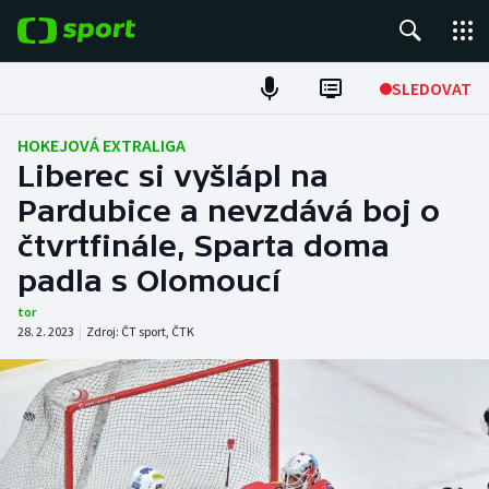
POPULÁRNÍ
SLEDOVAT
Fotbal
HOKEJOVÁ EXTRALIGA
Liberec si vyšlápl na
Hokej
Pardubice a nevzdává boj o
čtvrtfinále, Sparta doma
Tenis
padla s Olomoucí
Atletika
tor
28. 2. 2023
|
Zdroj:
ČT sport
,
ČTK
Cyklistika
DALŠÍ SPORTY
Americký fotbal
NEPŘEHLÉDNĚTE