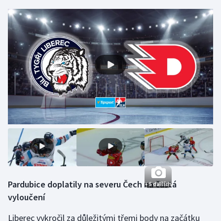
Gymnastika
Házená
Jezdectví
Judo
Krasobruslení
Lezení
Lyže a snowboard
Pardubice doplatily na severu Čech na častá
+ 5 dalších
Moderní pětiboj
vyloučení
Motorsport
Liberec vykročil za důležitými třemi body na začátku