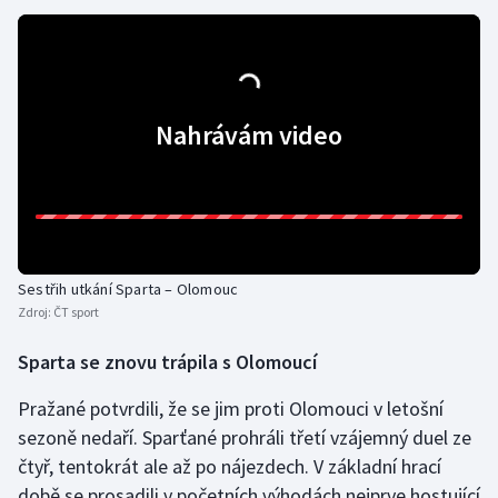
Nahrávám video
Sestřih utkání Sparta – Olomouc
Zdroj:
ČT sport
Sparta se znovu trápila s Olomoucí
Pražané potvrdili, že se jim proti Olomouci v letošní
sezoně nedaří. Sparťané prohráli třetí vzájemný duel ze
čtyř, tentokrát ale až po nájezdech. V základní hrací
době se prosadili v početních výhodách nejprve hostující