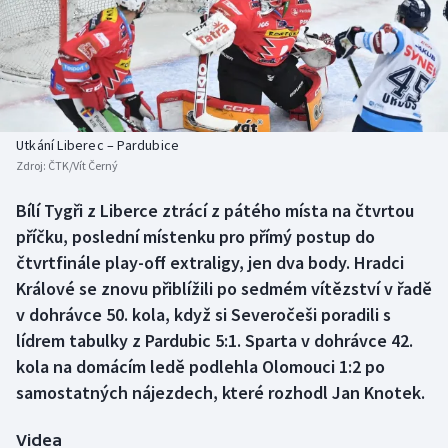
Baseball a softbal
Soutěže
Basketbal
Historické návraty
Biatlon
Aplikace ČT sport
Utkání Liberec – Pardubice
Boby a skeleton
AZ kvíz
Zdroj:
ČTK/Vít Černý
Box
Bílí Tygři z Liberce ztrácí z pátého místa na čtvrtou
příčku, poslední místenku pro přímý postup do
Curling
čtvrtfinále play-off extraligy, jen dva body. Hradci
Králové se znovu přiblížili po sedmém vítězství v řadě
Dostihy
v dohrávce 50. kola, když si Severočeši poradili s
lídrem tabulky z Pardubic 5:1. Sparta v dohrávce 42.
Florbal
kola na domácím ledě podlehla Olomouci 1:2 po
samostatných nájezdech, které rozhodl Jan Knotek.
Futsal
Videa
Golf