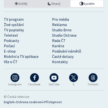
Světlý
Tmavý
Systém
TV program
Pro média
Živé vysílání
Reklama
TV poplatky
Studio Brno
Teletext
Studio Ostrava
Podcasty
Rada ČT
Počasí
Kariéra
E-shop
Podávání námětů
Mobilní a TV aplikace
Časté dotazy
Vše o ČT
Kontakty
Instagram
Facebook
YouTube
X
Threads
© Česká televize
•
•
English
Ochrana soukromí
Přístupnost