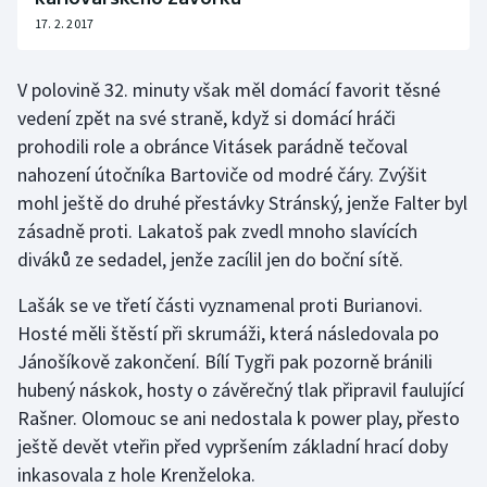
17. 2. 2017
V polovině 32. minuty však měl domácí favorit těsné
vedení zpět na své straně, když si domácí hráči
prohodili role a obránce Vitásek parádně tečoval
nahození útočníka Bartoviče od modré čáry. Zvýšit
mohl ještě do druhé přestávky Stránský, jenže Falter byl
zásadně proti. Lakatoš pak zvedl mnoho slavících
diváků ze sedadel, jenže zacílil jen do boční sítě.
Lašák se ve třetí části vyznamenal proti Burianovi.
Hosté měli štěstí při skrumáži, která následovala po
Jánošíkově zakončení. Bílí Tygři pak pozorně bránili
hubený náskok, hosty o závěrečný tlak připravil faulující
Rašner. Olomouc se ani nedostala k power play, přesto
ještě devět vteřin před vypršením základní hrací doby
inkasovala z hole Krenželoka.