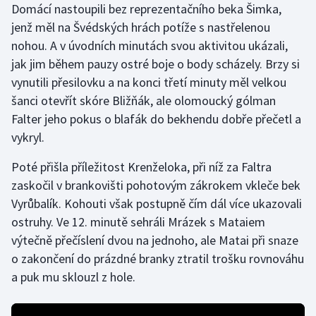
Domácí nastoupili bez reprezentačního beka Šimka,
jenž měl na Švédských hrách potíže s nastřelenou
Gymnastika
nohou. A v úvodních minutách svou aktivitou ukázali,
jak jim během pauzy ostré boje o body scházely. Brzy si
Házená
vynutili přesilovku a na konci třetí minuty měl velkou
šanci otevřít skóre Bližňák, ale olomoucký gólman
Jezdectví
Falter jeho pokus o blafák do bekhendu dobře přečetl a
Judo
vykryl.
Poté přišla příležitost Krenželoka, při níž za Faltra
Krasobruslení
zaskočil v brankovišti pohotovým zákrokem vkleče bek
Lezení
Vyrůbalík. Kohouti však postupně čím dál více ukazovali
ostruhy. Ve 12. minutě sehráli Mrázek s Mataiem
Lyže a snowboard
výtečně přečíslení dvou na jednoho, ale Matai při snaze
o zakončení do prázdné branky ztratil trošku rovnováhu
Moderní pětiboj
a puk mu sklouzl z hole.
Motorsport