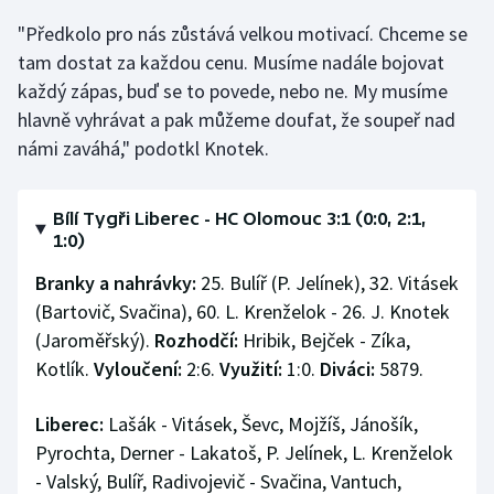
"Předkolo pro nás zůstává velkou motivací. Chceme se
tam dostat za každou cenu. Musíme nadále bojovat
každý zápas, buď se to povede, nebo ne. My musíme
hlavně vyhrávat a pak můžeme doufat, že soupeř nad
námi zaváhá," podotkl Knotek.
Bílí Tygři Liberec - HC Olomouc 3:1 (0:0, 2:1,
1:0)
Branky a nahrávky:
25. Bulíř (P. Jelínek), 32. Vitásek
(Bartovič, Svačina), 60. L. Krenželok - 26. J. Knotek
(Jaroměřský).
Rozhodčí:
Hribik, Bejček - Zíka,
Kotlík.
Vyloučení:
2:6.
Využití:
1:0.
Diváci:
5879.
Liberec:
Lašák - Vitásek, Ševc, Mojžíš, Jánošík,
Pyrochta, Derner - Lakatoš, P. Jelínek, L. Krenželok
- Valský, Bulíř, Radivojevič - Svačina, Vantuch,