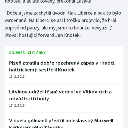
Knotek, a ač atakovaný, překonal Lašáka.
Stolní tenis
"Docela jsme zachytili úvodní tlak Liberce a pak to bylo
Triatlon
vyrovnané. Na Liberci se asi i trošku projevilo, že hrál
poprvé od pauzy, ale my jsme to bohužel nevyužili,"
Veslování
litoval hostující forvard Jan Knotek.
Vodní slalom
SOUVISEJÍCÍ ČLÁNKY
Volejbal
Plzeň ztratila dobře rozehraný zápas v Hradci,
hattrickem ji sestřelil Knotek
Ostatní
17. 2. 2017
Litvínov udržel těsné vedení ve Vítkovicích a
odváží si tři body
17. 2. 2017
V duelu gólmanů předčil boleslavský Maxwell
karlovarského Závorku