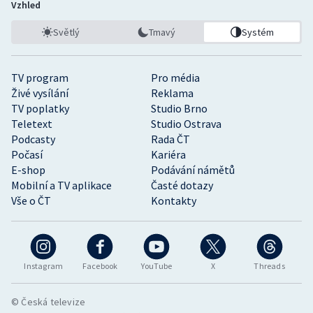
Vzhled
Světlý
Tmavý
Systém
TV program
Pro média
Živé vysílání
Reklama
TV poplatky
Studio Brno
Teletext
Studio Ostrava
Podcasty
Rada ČT
Počasí
Kariéra
E-shop
Podávání námětů
Mobilní a TV aplikace
Časté dotazy
Vše o ČT
Kontakty
Instagram
Facebook
YouTube
X
Threads
© Česká televize