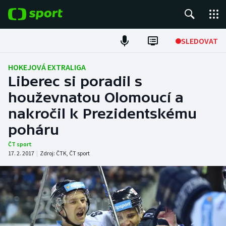
POPULÁRNÍ
SLEDOVAT
Fotbal
HOKEJOVÁ EXTRALIGA
Liberec si poradil s
Hokej
houževnatou Olomoucí a
nakročil k Prezidentskému
Tenis
poháru
Atletika
ČT sport
17. 2. 2017
|
Zdroj:
ČTK
,
ČT sport
Cyklistika
DALŠÍ SPORTY
Americký fotbal
NEPŘEHLÉDNĚTE