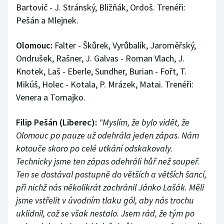
Bartovič - J. Stránský, Bližňák, Ordoš. Trenéři:
Pešán a Mlejnek.
Olomouc:
Falter - Škůrek, Vyrůbalík, Jaroměřský,
Ondrušek, Rašner, J. Galvas - Roman Vlach, J.
Knotek, Laš - Eberle, Sundher, Burian - Fořt, T.
Mikúš, Holec - Kotala, P. Mrázek, Matai. Trenéři:
Venera a Tomajko.
Filip Pešán (Liberec):
"Myslím, že bylo vidět, že
Olomouc po pauze už odehrála jeden zápas. Nám
kotouče skoro po celé utkání odskakovaly.
Technicky jsme ten zápas odehráli hůř než soupeř.
Ten se dostával postupně do větších a větších šancí,
při nichž nás několikrát zachránil Jánko Lašák. Měli
jsme vstřelit v úvodním tlaku gól, aby nás trochu
uklidnil, což se však nestalo. Jsem rád, že tým po