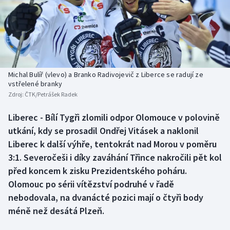
Baseball a softbal
Soutěže
Basketbal
Historické návraty
Biatlon
Aplikace ČT sport
Michal Bulíř (vlevo) a Branko Radivojevič z Liberce se radují ze
Boby a skeleton
AZ kvíz
vstřelené branky
Zdroj:
ČTK/Petrášek Radek
Box
Liberec - Bílí Tygři zlomili odpor Olomouce v polovině
utkání, kdy se prosadil Ondřej Vitásek a naklonil
Curling
Liberec k další výhře, tentokrát nad Morou v poměru
Dostihy
3:1. Severočeši i díky zaváhání Třince nakročili pět kol
před koncem k zisku Prezidentského poháru.
Florbal
Olomouc po sérii vítězství podruhé v řadě
nebodovala, na dvanácté pozici mají o čtyři body
Futsal
méně než desátá Plzeň.
Golf