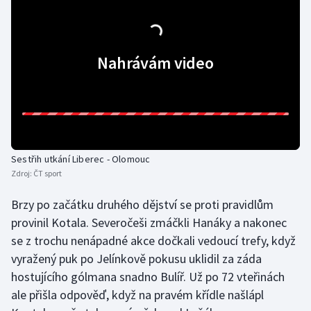
Olympijské hry
Parasport
Nahrávám video
Plavání
Plážový volejbal
Ragby
Sestřih utkání Liberec - Olomouc
Zdroj:
ČT sport
Rychlobruslení
Brzy po začátku druhého dějství se proti pravidlům
Rychlostní kanoistika
provinil Kotala. Severočeši zmáčkli Hanáky a nakonec
se z trochu nenápadné akce dočkali vedoucí trefy, když
Short track
vyražený puk po Jelínkově pokusu uklidil za záda
hostujícího gólmana snadno Bulíř. Už po 72 vteřinách
Sportovní střelba
ale přišla odpověď, když na pravém křídle našlápl