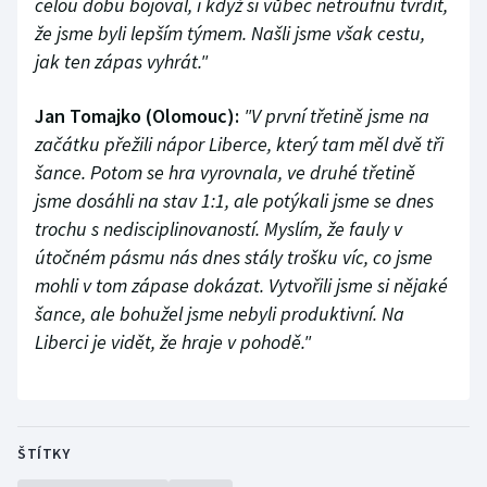
celou dobu bojoval, i když si vůbec netroufnu tvrdit,
že jsme byli lepším týmem. Našli jsme však cestu,
jak ten zápas vyhrát."
Jan Tomajko (Olomouc):
"V první třetině jsme na
začátku přežili nápor Liberce, který tam měl dvě tři
šance. Potom se hra vyrovnala, ve druhé třetině
jsme dosáhli na stav 1:1, ale potýkali jsme se dnes
trochu s nedisciplinovaností. Myslím, že fauly v
útočném pásmu nás dnes stály trošku víc, co jsme
mohli v tom zápase dokázat. Vytvořili jsme si nějaké
šance, ale bohužel jsme nebyli produktivní. Na
Liberci je vidět, že hraje v pohodě."
ŠTÍTKY