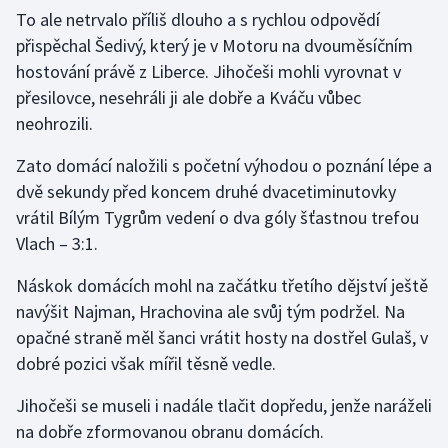
Stolní tenis
To ale netrvalo příliš dlouho a s rychlou odpovědí
přispěchal Šedivý, který je v Motoru na dvouměsíčním
Triatlon
hostování právě z Liberce. Jihočeši mohli vyrovnat v
přesilovce, nesehráli ji ale dobře a Kváču vůbec
Veslování
neohrozili.
Vodní slalom
Zato domácí naložili s početní výhodou o poznání lépe a
dvě sekundy před koncem druhé dvacetiminutovky
Volejbal
vrátil Bílým Tygrům vedení o dva góly šťastnou trefou
Vlach – 3:1.
Ostatní
Náskok domácích mohl na začátku třetího dějství ještě
navýšit Najman, Hrachovina ale svůj tým podržel. Na
opačné straně měl šanci vrátit hosty na dostřel Gulaš, v
dobré pozici však mířil těsně vedle.
Jihočeši se museli i nadále tlačit dopředu, jenže naráželi
na dobře zformovanou obranu domácích.