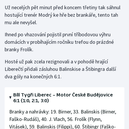
Už necelých pět minut před koncem třetiny tak sáhnul
hostující trenér Modrý ke hře bez brankáře, tento tah
mu ale nevyšel.
Ihned po vhazování pojistil první tříbodovou výhru
domácích v probíhajícím ročníku trefou do prázdné
branky Frolík.
Hosté už pak zcela rezignovali a v pohodě hrající
Liberečtí přidali zásluhou Balinskise a Štibingra další
dva góly na konečných 6:1.
Bílí Tygři Liberec – Motor České Budějovice
6:1 (1:0, 2:1, 3:0)
Branky a nahrávky: 19. Birner, 33. Balinskis (Birner,
Faško-Rudáš), 40. J. Vlach, 56. Frolík (Flynn,
Vitásek), 59. Balinskis (Filippi), 60. Štibingr (Faško-