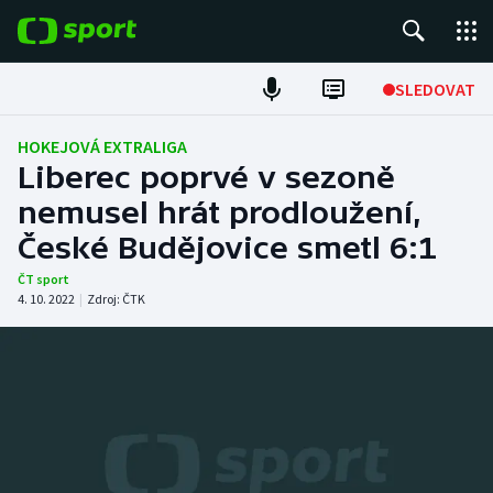
POPULÁRNÍ
SLEDOVAT
Fotbal
HOKEJOVÁ EXTRALIGA
Liberec poprvé v sezoně
Hokej
nemusel hrát prodloužení,
České Budějovice smetl 6:1
Tenis
ČT sport
Atletika
4. 10. 2022
|
Zdroj:
ČTK
Cyklistika
DALŠÍ SPORTY
Americký fotbal
NEPŘEHLÉDNĚTE