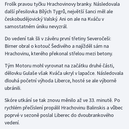
Frolík pravou tyčku Hrachovinovy branky. Následovala
Olympijské hry
další přesilovka Bílých Tygrů, největší šanci měl ale
českobudějovický Valský. Ani on ale na Kváču v
Parasport
samostatném úniku nevyzrál.
Plavání
Do vedení tak šli v závěru první třetiny Severočeši:
Birner obral o kotouč Šedivého a najížděl sám na
Plážový volejbal
Hrachovinu, kterého překonal střelou mezi betony.
Ragby
Tým Motoru mohl vyrovnat na začátku druhé části,
dělovku Gulaše však Kváča ukryl v lapačce. Následovala
Rychlobruslení
dlouhá početní výhoda Liberce, hosté se ale výborně
ubránili.
Rychlostní kanoistika
Skóre utkání se tak znovu měnilo až ve 33. minutě. Po
Short track
rychlém přečíslení propálil Hrachovinu Balinskis a vůbec
poprvé v sezoně poslal Liberec do dvoubrankového
Sportovní střelba
vedení.