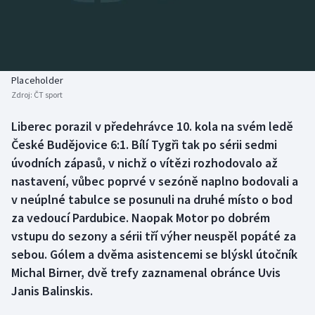
Baseball a softbal
Soutěže
Basketbal
Historické návraty
Biatlon
Aplikace ČT sport
Placeholder
Zdroj:
ČT sport
Boby a skeleton
AZ kvíz
Liberec porazil v předehrávce 10. kola na svém ledě
České Budějovice 6:1. Bílí Tygři tak po sérii sedmi
Box
úvodních zápasů, v nichž o vítězi rozhodovalo až
Curling
nastavení, vůbec poprvé v sezóně naplno bodovali a
v neúplné tabulce se posunuli na druhé místo o bod
Dostihy
za vedoucí Pardubice. Naopak Motor po dobrém
vstupu do sezony a sérii tří výher neuspěl popáté za
Florbal
sebou. Gólem a dvěma asistencemi se blýskl útočník
Michal Birner, dvě trefy zaznamenal obránce Uvis
Futsal
Janis Balinskis.
Golf