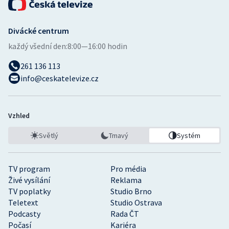
Divácké centrum
každý všední den:
8:00—16:00 hodin
261 136 113
info@ceskatelevize.cz
Vzhled
Světlý
Tmavý
Systém
TV program
Pro média
Živé vysílání
Reklama
TV poplatky
Studio Brno
Teletext
Studio Ostrava
Podcasty
Rada ČT
Počasí
Kariéra