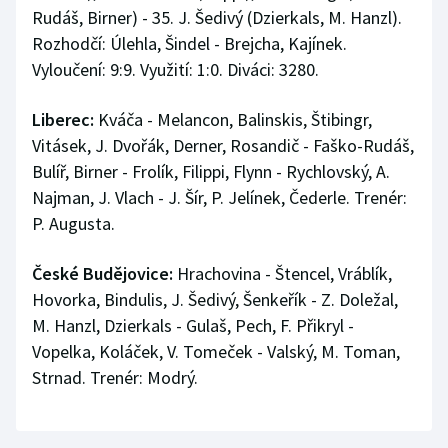
Rudáš, Birner) - 35. J. Šedivý (Dzierkals, M. Hanzl).
Rozhodčí: Úlehla, Šindel - Brejcha, Kajínek.
Vyloučení: 9:9. Využití: 1:0. Diváci: 3280.
Liberec:
Kváča - Melancon, Balinskis, Štibingr,
Vitásek, J. Dvořák, Derner, Rosandič - Faško-Rudáš,
Bulíř, Birner - Frolík, Filippi, Flynn - Rychlovský, A.
Najman, J. Vlach - J. Šír, P. Jelínek, Čederle. Trenér:
P. Augusta.
České Budějovice:
Hrachovina - Štencel, Vráblík,
Hovorka, Bindulis, J. Šedivý, Šenkeřík - Z. Doležal,
M. Hanzl, Dzierkals - Gulaš, Pech, F. Přikryl -
Vopelka, Koláček, V. Tomeček - Valský, M. Toman,
Strnad. Trenér: Modrý.