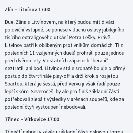
Zlín – Litvínov 17:00
Olympijské hry
Duel Zlína s Litvínovem, na který budou mít diváci
Parasport
poloviční vstupné, se ponese v duchu oslavy jubilejního
tisícího extraligového utkání Petra Lešky. Právě
Plavání
Litvínov patří k oblíbeným protivníkům domácích. Ti z
Plážový volejbal
posledních 11 vzájemných duelů prohráli pouze jednou
před dvěma lety. V ostatních zápasech "berani"
Ragby
neztratili ani bod. Litvínov stále srdnatě bojuje o přímý
postup do čtvrtfinále play-off a drží krok s rozjetou
Rychlobruslení
Spartou, která je šestá, před Vervu ji však řadí pouze
lepší skóre. Severočeši by ale pro finiš základní části
Rychlostní kanoistika
potřebovali zlepšit výsledky v arénách soupeřů, kde za
poslední čtyři vystoupení nebodovali.
Short track
Třinec – Vítkovice 17:00
Sportovní střelba
Třinečtí nabrali v závěru základní části oslnivou formu,