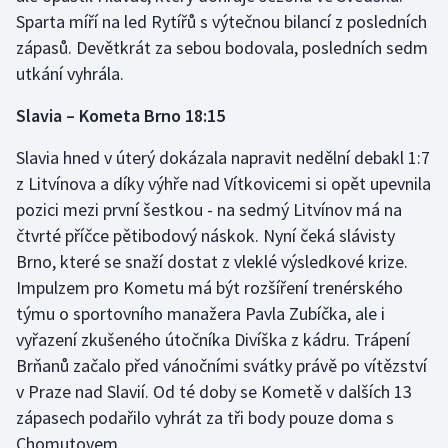
Sparta míří na led Rytířů s výtečnou bilancí z posledních
zápasů. Devětkrát za sebou bodovala, posledních sedm
utkání vyhrála.
Slavia – Kometa Brno 18:15
Slavia hned v úterý dokázala napravit nedělní debakl 1:7
z Litvínova a díky výhře nad Vítkovicemi si opět upevnila
pozici mezi první šestkou - na sedmý Litvínov má na
čtvrté příčce pětibodový náskok. Nyní čeká slávisty
Brno, které se snaží dostat z vleklé výsledkové krize.
Impulzem pro Kometu má být rozšíření trenérského
týmu o sportovního manažera Pavla Zubíčka, ale i
vyřazení zkušeného útočníka Divíška z kádru. Trápení
Brňanů začalo před vánočními svátky právě po vítězství
v Praze nad Slavií. Od té doby se Kometě v dalších 13
zápasech podařilo vyhrát za tři body pouze doma s
Chomutovem.