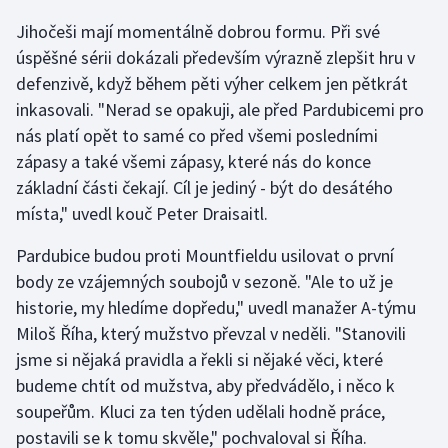
Jihočeši mají momentálně dobrou formu. Při své
Gymnastika
úspěšné sérii dokázali především výrazně zlepšit hru v
defenzivě, když během pěti výher celkem jen pětkrát
Házená
inkasovali. "Nerad se opakuji, ale před Pardubicemi pro
nás platí opět to samé co před všemi posledními
Jezdectví
zápasy a také všemi zápasy, které nás do konce
základní části čekají. Cíl je jediný - být do desátého
Judo
místa," uvedl kouč Peter Draisaitl.
Krasobruslení
Pardubice budou proti Mountfieldu usilovat o první
body ze vzájemných soubojů v sezoně. "Ale to už je
Lezení
historie, my hledíme dopředu," uvedl manažer A-týmu
Miloš Říha, který mužstvo převzal v neděli. "Stanovili
Lyže a snowboard
jsme si nějaká pravidla a řekli si nějaké věci, které
Moderní pětiboj
budeme chtít od mužstva, aby předvádělo, i něco k
soupeřům. Kluci za ten týden udělali hodně práce,
Motorsport
postavili se k tomu skvěle," pochvaloval si Říha.