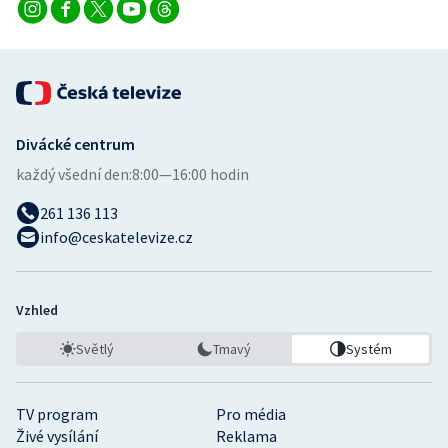
Divácké centrum
každý všední den:
8:00—16:00 hodin
261 136 113
info@ceskatelevize.cz
Vzhled
Světlý
Tmavý
Systém
TV program
Pro média
Živé vysílání
Reklama