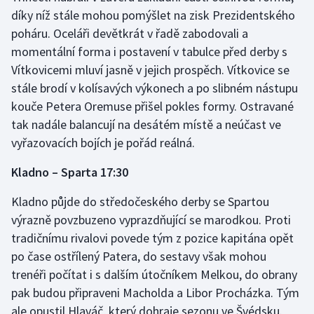
Stolní tenis
díky níž stále mohou pomýšlet na zisk Prezidentského
poháru. Oceláři devětkrát v řadě zabodovali a
Triatlon
momentální forma i postavení v tabulce před derby s
Vítkovicemi mluví jasně v jejich prospěch. Vítkovice se
Veslování
stále brodí v kolísavých výkonech a po slibném nástupu
kouče Petera Oremuse přišel pokles formy. Ostravané
Vodní slalom
tak nadále balancují na desátém místě a neúčast ve
vyřazovacích bojích je pořád reálná.
Volejbal
Kladno – Sparta 17:30
Ostatní
Kladno půjde do středočeského derby se Spartou
výrazně povzbuzeno vyprazdňující se marodkou. Proti
tradičnímu rivalovi povede tým z pozice kapitána opět
po čase ostřílený Patera, do sestavy však mohou
trenéři počítat i s dalším útočníkem Melkou, do obrany
pak budou připraveni Macholda a Libor Procházka. Tým
ale opustil Hlaváč, který dohraje sezonu ve Švédsku.