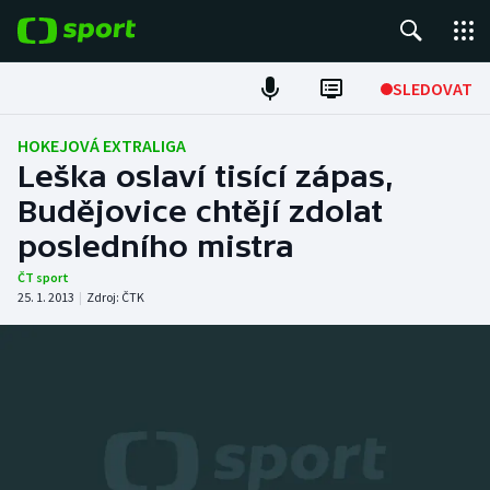
POPULÁRNÍ
SLEDOVAT
Fotbal
HOKEJOVÁ EXTRALIGA
Leška oslaví tisící zápas,
Hokej
Budějovice chtějí zdolat
posledního mistra
Tenis
ČT sport
Atletika
25. 1. 2013
|
Zdroj:
ČTK
Cyklistika
DALŠÍ SPORTY
Americký fotbal
NEPŘEHLÉDNĚTE