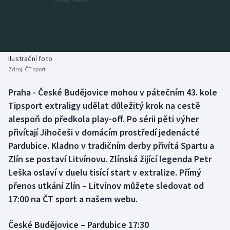
Baseball a softbal
Soutěže
Basketbal
Historické návraty
Biatlon
Aplikace ČT sport
Ilustrační foto
Zdroj:
ČT sport
Boby a skeleton
AZ kvíz
Praha - České Budějovice mohou v pátečním 43. kole
Tipsport extraligy udělat důležitý krok na cestě
Box
alespoň do předkola play-off. Po sérii pěti výher
Curling
přivítají Jihočeši v domácím prostředí jedenácté
Pardubice. Kladno v tradičním derby přivítá Spartu a
Dostihy
Zlín se postaví Litvínovu. Zlínská žijící legenda Petr
Leška oslaví v duelu tisící start v extralize. Přímý
Florbal
přenos utkání Zlín – Litvínov můžete sledovat od
17:00 na ČT sport a našem webu.
Futsal
České Budějovice – Pardubice 17:30
Golf