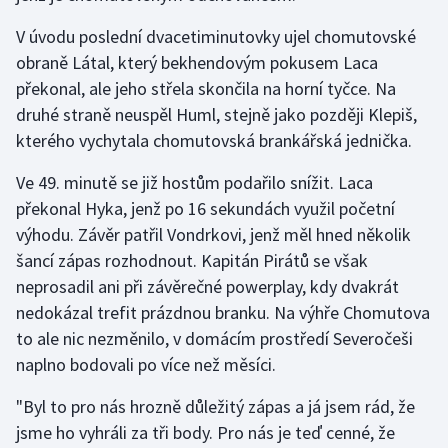
Stolní tenis
V úvodu poslední dvacetiminutovky ujel chomutovské
obraně Látal, který bekhendovým pokusem Laca
Triatlon
překonal, ale jeho střela skončila na horní tyčce. Na
Veslování
druhé straně neuspěl Huml, stejně jako později Klepiš,
kterého vychytala chomutovská brankářská jednička.
Vodní slalom
Ve 49. minutě se již hostům podařilo snížit. Laca
Volejbal
překonal Hyka, jenž po 16 sekundách využil početní
výhodu. Závěr patřil Vondrkovi, jenž měl hned několik
Ostatní
šancí zápas rozhodnout. Kapitán Pirátů se však
neprosadil ani při závěrečné powerplay, kdy dvakrát
nedokázal trefit prázdnou branku. Na výhře Chomutova
to ale nic nezměnilo, v domácím prostředí Severočeši
naplno bodovali po více než měsíci.
"Byl to pro nás hrozně důležitý zápas a já jsem rád, že
jsme ho vyhráli za tři body. Pro nás je teď cenné, že