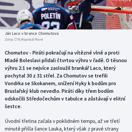
Baseball a softbal
Soutěže
Basketbal
Historické návraty
Biatlon
Aplikace ČT sport
Ján Laco v brance Chomutova
Zdroj:
ČTK/Paprskář Pavel
Boby a skeleton
AZ kvíz
Chomutov - Piráti pokračují na vítězné vlně a proti
Mladé Boleslavi přidali čtvrtou výhru v řadě. O těsnou
Box
výhru 2:1 se nejvíce zasloužil brankář Laco, který
Curling
pochytal 30 z 31 střel. Za Chomutov se trefili
Vondrka se Skokanem, snížení Hyky k bodům pro
Dostihy
Bruslařský klub nevedlo. Piráti díky třem bodům
odskočili Středočechům v tabulce a zůstávají v elitní
Florbal
šestce.
Futsal
Úvodní třetina začala v poklidném tempu, až ve třetí
minutě přišla šance Lauka, který však z pravé strany
Golf