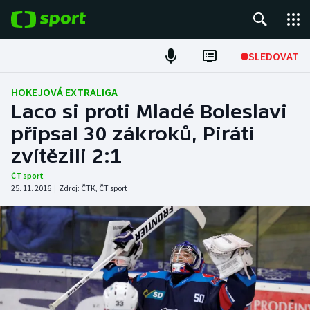
POPULÁRNÍ
SLEDOVAT
Fotbal
HOKEJOVÁ EXTRALIGA
Laco si proti Mladé Boleslavi
Hokej
připsal 30 zákroků, Piráti
zvítězili 2:1
Tenis
ČT sport
Atletika
25. 11. 2016
|
Zdroj:
ČTK
,
ČT sport
Cyklistika
DALŠÍ SPORTY
Americký fotbal
NEPŘEHLÉDNĚTE