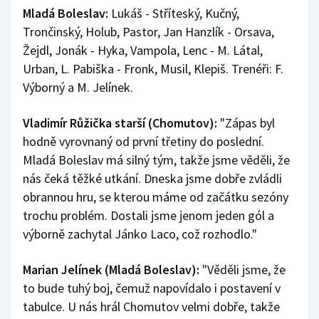
Mladá Boleslav:
Lukáš - Stříteský, Kučný,
Trončinský, Holub, Pastor, Jan Hanzlík - Orsava,
Žejdl, Jonák - Hyka, Vampola, Lenc - M. Látal,
Urban, L. Pabiška - Fronk, Musil, Klepiš. Trenéři: F.
Výborný a M. Jelínek.
Vladimír Růžička starší (Chomutov):
"Zápas byl
hodně vyrovnaný od první třetiny do poslední.
Mladá Boleslav má silný tým, takže jsme věděli, že
nás čeká těžké utkání. Dneska jsme dobře zvládli
obrannou hru, se kterou máme od začátku sezóny
trochu problém. Dostali jsme jenom jeden gól a
výborně zachytal Jánko Laco, což rozhodlo."
Marian Jelínek (Mladá Boleslav):
"Věděli jsme, že
to bude tuhý boj, čemuž napovídalo i postavení v
tabulce. U nás hrál Chomutov velmi dobře, takže