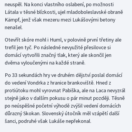
neuspěl. Na konci vlastního oslabení, po možnosti
Látala v těsné blízkosti, ujel mladoboleslavské obraně
Gymnastika
Kämpf, jenž však mezeru mezi Lukášovými betony
nenašel.
Házená
Otevřít skóre mohl i Huml, v polovině první třetiny ale
Jezdectví
trefil jen tyč. Po následné nevyužité přesilovce si
domácí vytvořili značný tlak, který ale skončil jen
Judo
dvěma vyloučenými na každé straně.
Krasobruslení
Po 33 sekundách hry ve druhém dějství poslal domácí
do vedení Vondrka z hranice brankoviště. Hned z
Lezení
protiútoku mohl vyrovnat Pabiška, ale na Laca nevyzrál
stejně jako v dalším pokusu o pár minut později. Těsně
Lyže a snowboard
po neúspěšné početní výhodě zvýšil vedení domácích
Moderní pětiboj
důrazný Skokan. Slovenský útočník měl vzápětí další
šanci, podruhé však Lukáše nepřekonal.
Motorsport