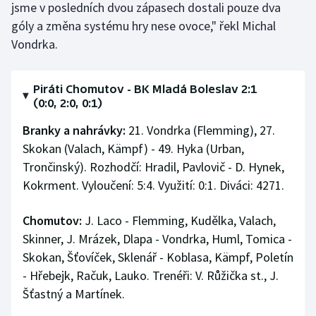
jsme v posledních dvou zápasech dostali pouze dva
góly a změna systému hry nese ovoce," řekl Michal
Vondrka.
Piráti Chomutov - BK Mladá Boleslav 2:1
(0:0, 2:0, 0:1)
Branky a nahrávky:
21. Vondrka (Flemming), 27.
Skokan (Valach, Kämpf) - 49. Hyka (Urban,
Trončinský). Rozhodčí: Hradil, Pavlovič - D. Hynek,
Kokrment. Vyloučení: 5:4. Využití: 0:1. Diváci: 4271.
Chomutov:
J. Laco - Flemming, Kudělka, Valach,
Skinner, J. Mrázek, Dlapa - Vondrka, Huml, Tomica -
Skokan, Šťovíček, Sklenář - Koblasa, Kämpf, Poletín
- Hřebejk, Račuk, Lauko. Trenéři: V. Růžička st., J.
Šťastný a Martínek.