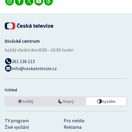
Divácké centrum
každý všední den:
8:00—16:00 hodin
261 136 113
info@ceskatelevize.cz
Vzhled
Světlý
Tmavý
Systém
TV program
Pro média
Živé vysílání
Reklama