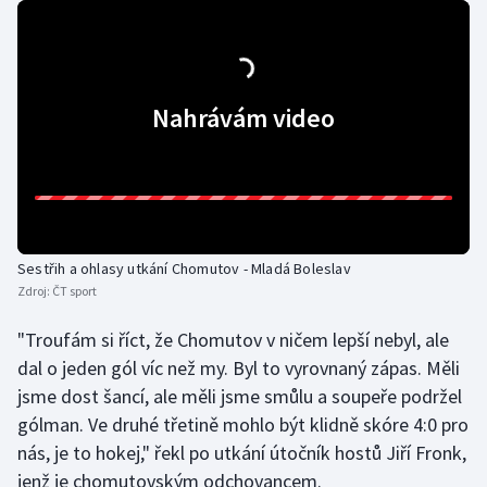
Olympijské hry
Parasport
Nahrávám video
Plavání
Plážový volejbal
Ragby
Sestřih a ohlasy utkání Chomutov - Mladá Boleslav
Rychlobruslení
Zdroj:
ČT sport
"Troufám si říct, že Chomutov v ničem lepší nebyl, ale
Rychlostní kanoistika
dal o jeden gól víc než my. Byl to vyrovnaný zápas. Měli
jsme dost šancí, ale měli jsme smůlu a soupeře podržel
Short track
gólman. Ve druhé třetině mohlo být klidně skóre 4:0 pro
Sportovní střelba
nás, je to hokej," řekl po utkání útočník hostů Jiří Fronk,
jenž je chomutovským odchovancem.