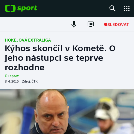
POPULÁRNÍ
SLEDOVAT
Fotbal
HOKEJOVÁ EXTRALIGA
Kýhos skončil v Kometě. O
Hokej
jeho nástupci se teprve
rozhodne
Tenis
ČT sport
Atletika
8. 4. 2015
|
Zdroj:
ČTK
Cyklistika
DALŠÍ SPORTY
Americký fotbal
NEPŘEHLÉDNĚTE