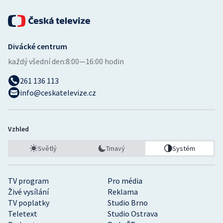
Divácké centrum
každý všední den:
8:00—16:00 hodin
261 136 113
info@ceskatelevize.cz
Vzhled
Světlý
Tmavý
Systém
TV program
Pro média
Živé vysílání
Reklama
TV poplatky
Studio Brno
Teletext
Studio Ostrava