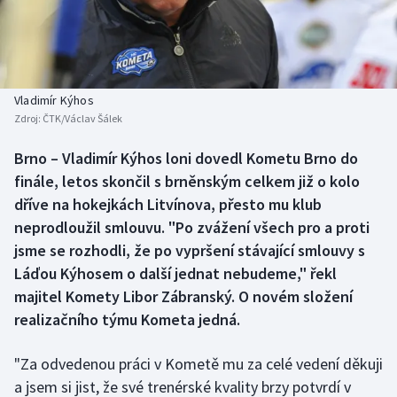
Baseball a softbal
Soutěže
Basketbal
Historické návraty
Biatlon
Aplikace ČT sport
Vladimír Kýhos
Zdroj:
ČTK/Václav Šálek
Boby a skeleton
AZ kvíz
Brno – Vladimír Kýhos loni dovedl Kometu Brno do
finále, letos skončil s brněnským celkem již o kolo
Box
dříve na hokejkách Litvínova, přesto mu klub
Curling
neprodloužil smlouvu. "Po zvážení všech pro a proti
jsme se rozhodli, že po vypršení stávající smlouvy s
Dostihy
Láďou Kýhosem o další jednat nebudeme," řekl
majitel Komety Libor Zábranský. O novém složení
Florbal
realizačního týmu Kometa jedná.
Futsal
"Za odvedenou práci v Kometě mu za celé vedení děkuji
a jsem si jist, že své trenérské kvality brzy potvrdí v
Golf