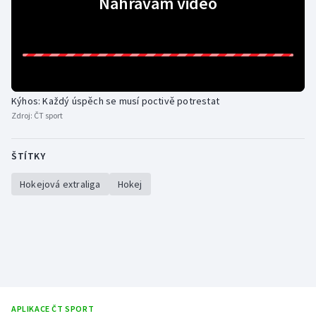
Nahrávám video
Olympijské hry
Parasport
Plavání
Kýhos: Každý úspěch se musí poctivě potrestat
Zdroj:
ČT sport
Plážový volejbal
Ragby
ŠTÍTKY
Hokejová extraliga
Hokej
Rychlobruslení
Rychlostní kanoistika
Short track
Sportovní střelba
APLIKACE ČT SPORT