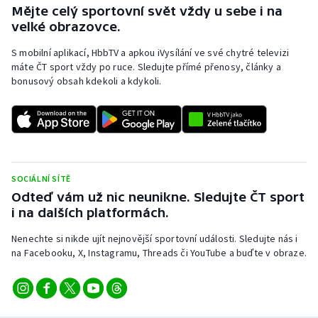
Stolní tenis
Mějte celý sportovní svět vždy u sebe i na
velké obrazovce.
Triatlon
S mobilní aplikací, HbbTV a apkou iVysílání ve své chytré televizi
máte ČT sport vždy po ruce. Sledujte přímé přenosy, články a
Veslování
bonusový obsah kdekoli a kdykoli.
Vodní slalom
Volejbal
Ostatní
SOCIÁLNÍ SÍTĚ
Odteď vám už nic neunikne. Sledujte ČT sport
i na dalších platformách.
Nenechte si nikde ujít nejnovější sportovní události. Sledujte nás i
na Facebooku, X, Instagramu, Threads či YouTube a buďte v obraze.