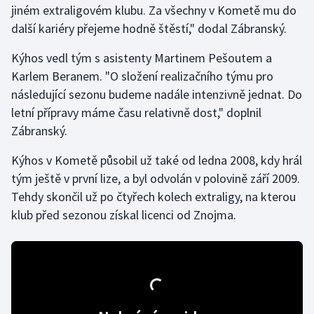
jiném extraligovém klubu. Za všechny v Kometě mu do
další kariéry přejeme hodně štěstí," dodal Zábranský.
Gymnastika
Kýhos vedl tým s asistenty Martinem Pešoutem a
Házená
Karlem Beranem. "O složení realizačního týmu pro
následující sezonu budeme nadále intenzivně jednat. Do
Jezdectví
letní přípravy máme času relativně dost," doplnil
Zábranský.
Judo
Kýhos v Kometě působil už také od ledna 2008, kdy hrál
Krasobruslení
tým ještě v první lize, a byl odvolán v polovině září 2009.
Tehdy skončil už po čtyřech kolech extraligy, na kterou
Lezení
klub před sezonou získal licenci od Znojma.
Lyže a snowboard
Moderní pětiboj
Motorsport