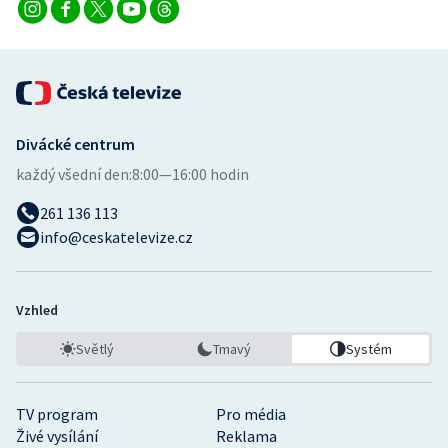
Divácké centrum
každý všední den:
8:00—16:00 hodin
261 136 113
info@ceskatelevize.cz
Vzhled
Světlý
Tmavý
Systém
TV program
Pro média
Živé vysílání
Reklama