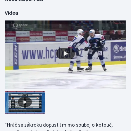
Videa
Gymnastika
Házená
Jezdectví
Judo
Krasobruslení
Lezení
Lyže a snowboard
Moderní pětiboj
"Hráč se zákroku dopustil mimo souboj o kotouč,
Motorsport