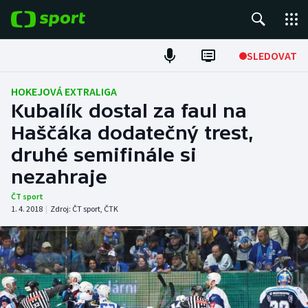
POPULÁRNÍ
SLEDOVAT
Fotbal
HOKEJOVÁ EXTRALIGA
Kubalík dostal za faul na
Hokej
Haščáka dodatečný trest,
druhé semifinále si
Tenis
nezahraje
Atletika
ČT sport
1. 4. 2018
|
Zdroj:
ČT sport
,
ČTK
Cyklistika
DALŠÍ SPORTY
Americký fotbal
NEPŘEHLÉDNĚTE