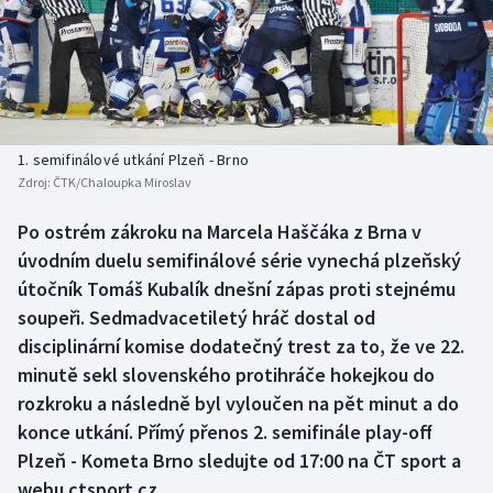
Baseball a softbal
Soutěže
Basketbal
Historické návraty
Biatlon
Aplikace ČT sport
1. semifinálové utkání Plzeň - Brno
Boby a skeleton
AZ kvíz
Zdroj:
ČTK/Chaloupka Miroslav
Box
Po ostrém zákroku na Marcela Haščáka z Brna v
úvodním duelu semifinálové série vynechá plzeňský
Curling
útočník Tomáš Kubalík dnešní zápas proti stejnému
soupeři. Sedmadvacetiletý hráč dostal od
Dostihy
disciplinární komise dodatečný trest za to, že ve 22.
minutě sekl slovenského protihráče hokejkou do
Florbal
rozkroku a následně byl vyloučen na pět minut a do
konce utkání. Přímý přenos 2. semifinále play-off
Futsal
Plzeň - Kometa Brno sledujte od 17:00 na ČT sport a
webu ctsport.cz.
Golf