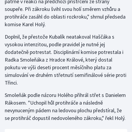
patrně v reakci na předchozí přistrčení ze strany
soupeře. Při zákroku švihl svou holí směrem vzhůru a
Olympijské hry
protihráče zasáhl do oblasti rozkroku," shrnul předseda
Parasport
komise Karel Holý.
Doplnil, že přestože Kubalík neatakoval Haščáka s
Plavání
vysokou intenzitou, podle pravidel je nutné jej
Plážový volejbal
dodatečně potrestat. Disciplinární komise potrestala i
Radka Smoleňáka z Hradce Králové, který dostal
Ragby
pokutu ve výši deseti procent měsíčního platu za
simulování ve druhém střetnutí semifinálové série proti
Rychlobruslení
Třinci.
Rychlostní kanoistika
Smoleňák podle názoru Holého přihrál střet s Danielem
Rákosem. "Uchopil hůl protihráče a následně
Short track
nevynuceným pádem na ledovou plochu předstíral, že
se protihráč dopustil nedovoleného zákroku," řekl Holý.
Sportovní střelba