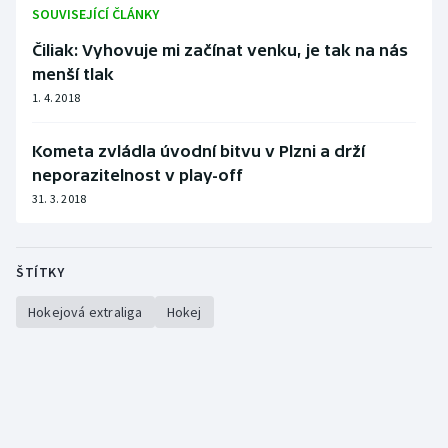
Stolní tenis
SOUVISEJÍCÍ ČLÁNKY
Čiliak: Vyhovuje mi začínat venku, je tak na nás
Triatlon
menší tlak
1. 4. 2018
Veslování
Kometa zvládla úvodní bitvu v Plzni a drží
Vodní slalom
neporazitelnost v play-off
31. 3. 2018
Volejbal
Ostatní
ŠTÍTKY
Hokejová extraliga
Hokej