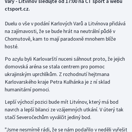
Vary - Litvínov sledujte od 17:00 na ČT sport a webu
ctsport.cz.
Gymnastika
Duelu o vše v podání Karlových Varů a Litvínova přidává
Házená
na zajímavosti, že se bude hrát na neutrální půdě v
Chomutově, kam to mají paradoxně mnohem blíže
Jezdectví
hosté.
Judo
Po azylu byli Karlovarští nuceni sáhnout proto, že jejich
domovská aréna se stala centrem pro pomoc
Krasobruslení
ukrajinským uprchlíkům. Z rozhodnutí hejtmana
Karlovarského kraje Petra Kulhánka je z ní sklad
Lezení
humanitární pomoci.
Lyže a snowboard
Lepší výchozí pozici bude mít Litvínov, který má bod
navrch a lepší bilanci ze vzájemných utkání. V úterý tak
Moderní pětiboj
stačí Severočechům vyválčit jediný bod.
Motorsport
"Jsme nesmírně rádi, že se nám podařilo v neděli vyřešit