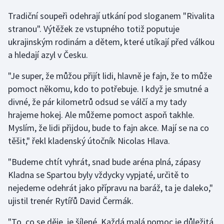
Tradiční soupeři odehrají utkání pod sloganem "Rivalita
stranou". Výtěžek ze vstupného totiž poputuje
ukrajinským rodinám a dětem, které utíkají před válkou
a hledají azyl v Česku.
"Je super, že můžou přijít lidi, hlavně je fajn, že to může
pomoct někomu, kdo to potřebuje. I když je smutné a
divné, že pár kilometrů odsud se válčí a my tady
hrajeme hokej. Ale můžeme pomoct aspoň takhle.
Myslím, že lidi přijdou, bude to fajn akce. Mají se na co
těšit," řekl kladenský útočník Nicolas Hlava.
"Budeme chtít vyhrát, snad bude aréna plná, zápasy
Kladna se Spartou byly vždycky vypjaté, určitě to
nejedeme odehrát jako přípravu na baráž, ta je daleko,"
ujistil trenér Rytířů David Čermák.
"To, co se děje, je šílené. Každá malá pomoc je důležitá.