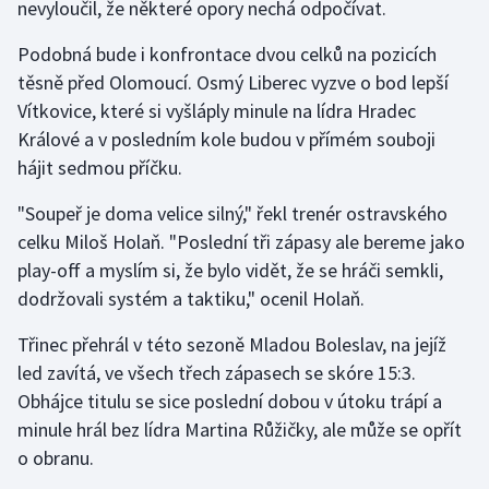
nevyloučil, že některé opory nechá odpočívat.
Podobná bude i konfrontace dvou celků na pozicích
těsně před Olomoucí. Osmý Liberec vyzve o bod lepší
Vítkovice, které si vyšláply minule na lídra Hradec
Králové a v posledním kole budou v přímém souboji
hájit sedmou příčku.
"Soupeř je doma velice silný," řekl trenér ostravského
celku Miloš Holaň. "Poslední tři zápasy ale bereme jako
play-off a myslím si, že bylo vidět, že se hráči semkli,
dodržovali systém a taktiku," ocenil Holaň.
Třinec přehrál v této sezoně Mladou Boleslav, na jejíž
led zavítá, ve všech třech zápasech se skóre 15:3.
Obhájce titulu se sice poslední dobou v útoku trápí a
minule hrál bez lídra Martina Růžičky, ale může se opřít
o obranu.