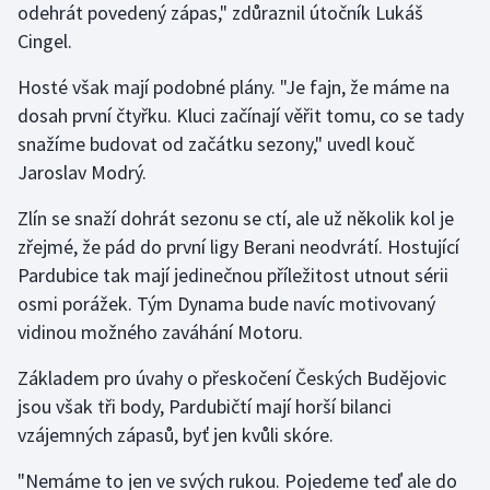
odehrát povedený zápas," zdůraznil útočník Lukáš
Cingel.
Hosté však mají podobné plány. "Je fajn, že máme na
dosah první čtyřku. Kluci začínají věřit tomu, co se tady
snažíme budovat od začátku sezony," uvedl kouč
Jaroslav Modrý.
Zlín se snaží dohrát sezonu se ctí, ale už několik kol je
zřejmé, že pád do první ligy Berani neodvrátí. Hostující
Pardubice tak mají jedinečnou příležitost utnout sérii
osmi porážek. Tým Dynama bude navíc motivovaný
vidinou možného zaváhání Motoru.
Základem pro úvahy o přeskočení Českých Budějovic
jsou však tři body, Pardubičtí mají horší bilanci
vzájemných zápasů, byť jen kvůli skóre.
"Nemáme to jen ve svých rukou. Pojedeme teď ale do