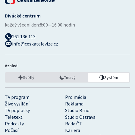
Divácké centrum
každý všední den:
8:00—16:00 hodin
261 136 113
info@ceskatelevize.cz
Vzhled
Světlý
Tmavý
Systém
TV program
Pro média
Živé vysílání
Reklama
TV poplatky
Studio Brno
Teletext
Studio Ostrava
Podcasty
Rada ČT
Počasí
Kariéra