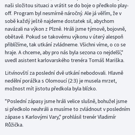
naši složitou situaci a vrátit se do boje o předkolo play-
Olympijské hry
off. Program byl nesmírně náročný. Ale já věřím, že v
sobě každý ještě najdeme dostatek sil, abychom
Parasport
navázali na výkon z Plzně. Hráli jsme týmově, bojovně,
obětavě. Pokud se takovému výkonu v úterý alespoň
Plavání
přiblížíme, tak utkání zvládneme. Všichni víme, o co se
hraje. A chceme, aby pro nás byla sezona co nejdelší,"
Plážový volejbal
uvedl asistent karlovarského trenéra Tomáš Mariška.
Ragby
Litvínovští za poslední dvě utkání nebodovali. Hlavně
nedělní porážka s Olomoucí (2:3) je musela mrzet,
Rychlobruslení
možnost mít jistotu předkola byla blízko.
Rychlostní kanoistika
"Poslední zápasy jsme hráli velice slušně, bohužel jsme
si předkolo neuhráli a musíme to zvládnout v posledním
Short track
zápase s Karlovými Vary," prohlásil trenér Vladimír
Růžička.
Sportovní střelba