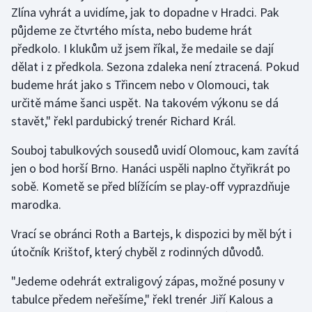
Zlína vyhrát a uvidíme, jak to dopadne v Hradci. Pak
půjdeme ze čtvrtého místa, nebo budeme hrát
předkolo. I klukům už jsem říkal, že medaile se dají
dělat i z předkola. Sezona zdaleka není ztracená. Pokud
budeme hrát jako s Třincem nebo v Olomouci, tak
určitě máme šanci uspět. Na takovém výkonu se dá
stavět," řekl pardubický trenér Richard Král.
Souboj tabulkových sousedů uvidí Olomouc, kam zavítá
jen o bod horší Brno. Hanáci uspěli naplno čtyřikrát po
sobě. Kometě se před blížícím se play-off vyprazdňuje
marodka.
Vrací se obránci Roth a Bartejs, k dispozici by měl být i
útočník Krištof, který chyběl z rodinných důvodů.
"Jedeme odehrát extraligový zápas, možné posuny v
tabulce předem neřešíme," řekl trenér Jiří Kalous a