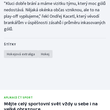
"Kluci dobře brání a máme vizitku týmu, který moc gólů
nedostává. Nějaká okénka občas vzniknou, ale to na
play-off vypilujeme," řekl Ondřej Kacetl, který vévodí
brankářům v úspěšnosti zásahů i průměru inkasovaných
gólů.
ŠTÍTKY
Hokejová extraliga
Hokej
APLIKACE ČT SPORT
Mějte celý sportovní svět vždy u sebe i na
velké obrazovce.