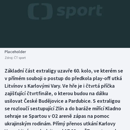
Baseball a softbal
Soutěže
Basketbal
Historické návraty
Biatlon
Aplikace ČT sport
Boby a skeleton
AZ kvíz
Placeholder
Zdroj:
ČT sport
Box
Základní část extraligy uzavře 60. kolo, ve kterém se
Curling
v přímém souboji o postup do předkola play-off utká
Litvínov s Karlovými Vary. Ve hře je i čtvrtá příčka
Dostihy
zajišťující čtvrtfinále, o kterou budou na dálku
usilovat České Budějovice a Pardubice. S extraligou
Florbal
se rozloučí sestupující Zlín a do baráže mířící Kladno
sehraje se Spartou v O2 areně zápas na pomoc
Futsal
ukrajinským rodinám. Přímý přenos utkání Karlovy
Golf