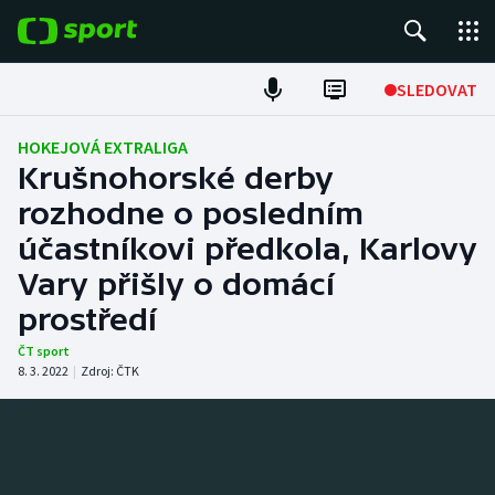
POPULÁRNÍ
SLEDOVAT
Fotbal
HOKEJOVÁ EXTRALIGA
Krušnohorské derby
Hokej
rozhodne o posledním
účastníkovi předkola, Karlovy
Tenis
Vary přišly o domácí
Atletika
prostředí
Cyklistika
ČT sport
8. 3. 2022
|
Zdroj:
ČTK
DALŠÍ SPORTY
Americký fotbal
NEPŘEHLÉDNĚTE