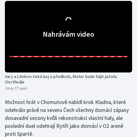
Stolní tenis
Triatlon
Nahrávám video
Veslování
Vodní slalom
Volejbal
Vary a Litvínov čeká boj o předkolo, Motor bude hájit jistotu
Ostatní
čtvrtfinále
Zdroj:
ČT sport
Možnost hrát v Chomutově nabídl krok Kladna, které
odehrálo právě na severu Čech všechny domácí zápasy
dosavadní sezony kvůli rekonstrukci vlastní haly, ale
poslední duel odehrají Rytíři jako domácí v O2 areně
proti Spartě.