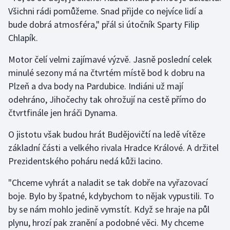
Všichni rádi pomůžeme. Snad přijde co nejvíce lidí a
bude dobrá atmosféra," přál si útočník Sparty Filip
Chlapík.
Motor čelí velmi zajímavé výzvě. Jasně poslední celek
minulé sezony má na čtvrtém místě bod k dobru na
Plzeň a dva body na Pardubice. Indiáni už mají
odehráno, Jihočechy tak ohrožují na cestě přímo do
čtvrtfinále jen hráči Dynama.
O jistotu však budou hrát Budějovičtí na ledě vítěze
základní části a velkého rivala Hradce Králové. A držitel
Prezidentského poháru nedá kůži lacino.
"Chceme vyhrát a naladit se tak dobře na vyřazovací
boje. Bylo by špatné, kdybychom to nějak vypustili. To
by se nám mohlo jedině vymstít. Když se hraje na půl
plynu, hrozí pak zranění a podobné věci. My chceme