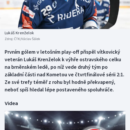
Baseball a softbal
Soutěže
Basketbal
Historické návraty
Biatlon
Aplikace ČT sport
Lukáš Krenželok
Zdroj:
ČTK/Václav Šálek
Boby a skeleton
AZ kvíz
Prvním gólem v letošním play-off přispěl vítkovický
veterán Lukáš Krenželok k výhře ostravského celku
Box
na brněnském ledě, po níž vede druhý tým po
Curling
základní části nad Kometou ve čtvrtfinálové sérii 2:1.
Ze své trefy téměř z rohu byl hodně překvapený,
Dostihy
neboť spíš hledal lépe postaveného spoluhráče.
Florbal
Videa
Futsal
Golf