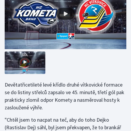
Gymnastika
Házená
Jezdectví
Judo
Krasobruslení
Lezení
Devětatřicetileté levé křídlo druhé vítkovické formace
se do listiny střelců zapsalo ve 45. minutě, třetí gól pak
Lyže a snowboard
prakticky zlomil odpor Komety a nasměroval hosty k
zasloužené výhře.
Moderní pětiboj
"Chtěl jsem to nacpat na teč, aby do toho Dejko
Motorsport
(Rastislav Dej) sáhl, byl jsem překvapen, že to brankář