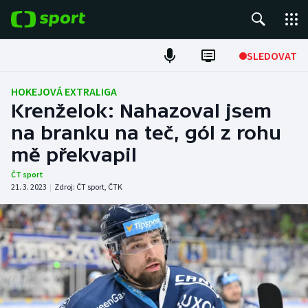
POPULÁRNÍ
SLEDOVAT
Fotbal
HOKEJOVÁ EXTRALIGA
Krenželok: Nahazoval jsem
Hokej
na branku na teč, gól z rohu
mě překvapil
Tenis
ČT sport
Atletika
21. 3. 2023
|
Zdroj:
ČT sport
,
ČTK
Cyklistika
DALŠÍ SPORTY
Americký fotbal
NEPŘEHLÉDNĚTE