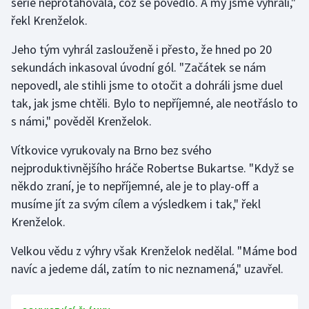
série neprotahovala, což se povedlo. A my jsme vyhráli,"
Stolní tenis
řekl Krenželok.
Triatlon
Jeho tým vyhrál zaslouženě i přesto, že hned po 20
sekundách inkasoval úvodní gól. "Začátek se nám
Veslování
nepovedl, ale stihli jsme to otočit a dohráli jsme duel
tak, jak jsme chtěli. Bylo to nepříjemné, ale neotřáslo to
Vodní slalom
s námi," pověděl Krenželok.
Volejbal
Vítkovice vyrukovaly na Brno bez svého
nejproduktivnějšího hráče Robertse Bukartse. "Když se
Ostatní
někdo zraní, je to nepříjemné, ale je to play-off a
musíme jít za svým cílem a výsledkem i tak," řekl
Krenželok.
Velkou vědu z výhry však Krenželok nedělal. "Máme bod
navíc a jedeme dál, zatím to nic neznamená," uzavřel.