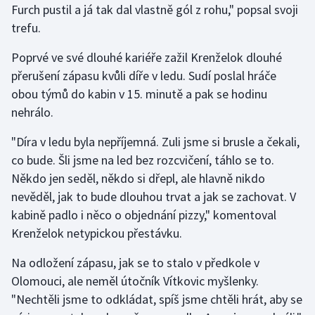
Furch pustil a já tak dal vlastně gól z rohu," popsal svoji
Olympijské hry
trefu.
Parasport
Poprvé ve své dlouhé kariéře zažil Krenželok dlouhé
přerušení zápasu kvůli díře v ledu. Sudí poslal hráče
Plavání
obou týmů do kabin v 15. minutě a pak se hodinu
nehrálo.
Plážový volejbal
"Díra v ledu byla nepříjemná. Zuli jsme si brusle a čekali,
Ragby
co bude. Šli jsme na led bez rozcvičení, táhlo se to.
Někdo jen seděl, někdo si dřepl, ale hlavně nikdo
Rychlobruslení
nevěděl, jak to bude dlouhou trvat a jak se zachovat. V
kabině padlo i něco o objednání pizzy," komentoval
Rychlostní kanoistika
Krenželok netypickou přestávku.
Short track
Na odložení zápasu, jak se to stalo v předkole v
Olomouci, ale neměl útočník Vítkovic myšlenky.
Sportovní střelba
"Nechtěli jsme to odkládat, spíš jsme chtěli hrát, aby se