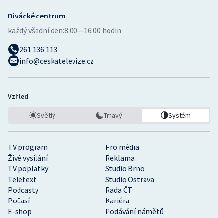
Divácké centrum
každý všední den:
8:00—16:00 hodin
261 136 113
info@ceskatelevize.cz
Vzhled
Světlý
Tmavý
Systém
TV program
Pro média
Živé vysílání
Reklama
TV poplatky
Studio Brno
Teletext
Studio Ostrava
Podcasty
Rada ČT
Počasí
Kariéra
E-shop
Podávání námětů