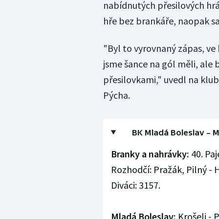
nabídnutých přesilových hrá
hře bez brankáře, naopak sa
"Byl to vyrovnaný zápas, ve 
jsme šance na gól měli, ale 
přesilovkami," uvedl na kl
Pýcha.
BK Mladá Boleslav – Mo
Branky a nahrávky:
40. Paj
Rozhodčí: Pražák, Pilný - H
Diváci: 3157.
Mladá Boleslav:
Krošelj - 