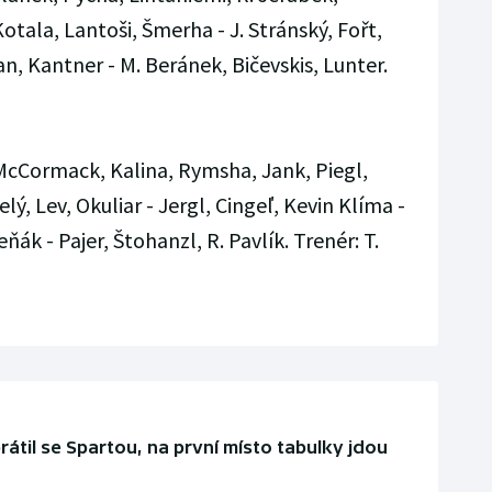
 Kotala, Lantoši, Šmerha - J. Stránský, Fořt,
an, Kantner - M. Beránek, Bičevskis, Lunter.
McCormack, Kalina, Rymsha, Jank, Piegl,
lý, Lev, Okuliar - Jergl, Cingeľ, Kevin Klíma -
ák - Pajer, Štohanzl, R. Pavlík. Trenér: T.
átil se Spartou, na první místo tabulky jdou