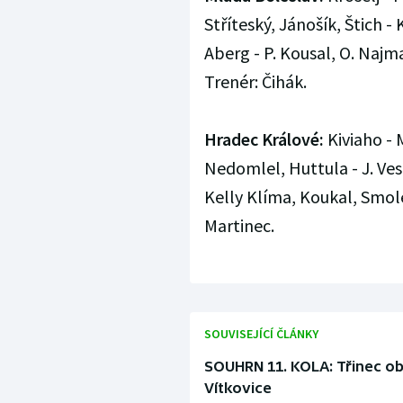
Stříteský, Jánošík, Štich -
Aberg - P. Kousal, O. Najm
Trenér: Čihák.
Hradec Králové:
Kiviaho - 
Nedomlel, Huttula - J. Vese
Kelly Klíma, Koukal, Smoleň
Martinec.
SOUVISEJÍCÍ ČLÁNKY
SOUHRN 11. KOLA: Třinec obr
Vítkovice