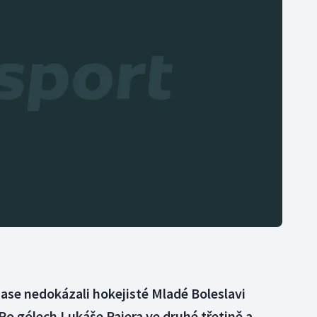
Moderní pětiboj
Triatlon
Motorsport
Veslování
Olympijské hry
Vodní slalom
Parasport
Volejbal
Plavání
Ostatní
Plážový volejbal
e nedokázali hokejisté Mladé Boleslavi
 Po gólech Lukáše Pajera ve druhé třetině a