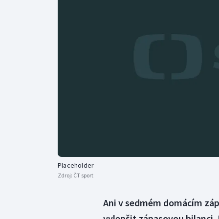
Curling
Dostihy
Florbal
Futsal
Golf
Gymnastika
Placeholder
Zdroj:
ČT sport
Ani v sedmém domácím zápas
vylepšit zápasovou bilanci.