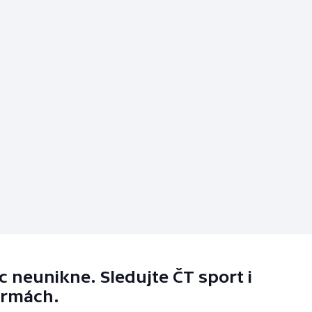
 neunikne. Sledujte ČT sport i
ormách.