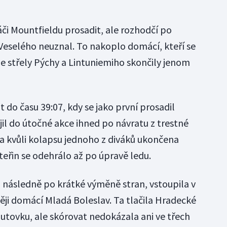
áči Mountfieldu prosadit, ale rozhodčí po
Veselého neuznal. To nakoplo domácí, kteří se
ale střely Pýchy a Lintuniemiho skončily jenom
t do času 39:07, kdy se jako první prosadil
ojil do útočné akce ihned po návratu z trestné
la kvůli kolapsu jednoho z diváků ukončena
teřin se odehrálo až po úpravě ledu.
la následně po krátké výměně stran, vstoupila v
ji domácí Mladá Boleslav. Ta tlačila Hradecké
utovku, ale skórovat nedokázala ani ve třech