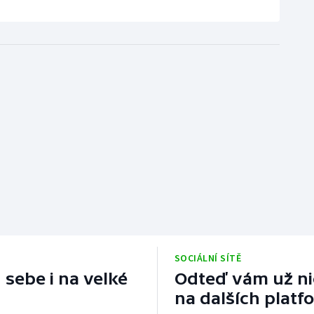
SOCIÁLNÍ SÍTĚ
 sebe i na velké
Odteď vám už nic
na dalších platf