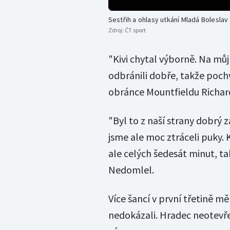
Sestřih a ohlasy utkání Mladá Boleslav
Zdroj:
ČT sport
"Kivi chytal výborně. Na můj 
odbránili dobře, takže poc
obránce Mountfieldu Richa
"Byl to z naší strany dobrý 
jsme ale moc ztráceli puky. 
ale celých šedesát minut, tak
Nedomlel.
Více šancí v první třetině mě
nedokázali. Hradec neotevře