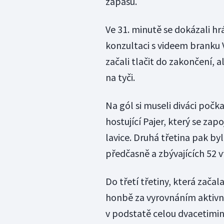
zápasu.
Ve 31. minutě se dokázali hr
konzultaci s videem branku 
začali tlačit do zakončení, 
na tyči.
Na gól si museli diváci počka
hostující Pajer, který se zap
lavice. Druhá třetina pak by
předčasně a zbývajících 52 v
Do třetí třetiny, která zača
honbě za vyrovnáním aktivně
v podstatě celou dvacetimin