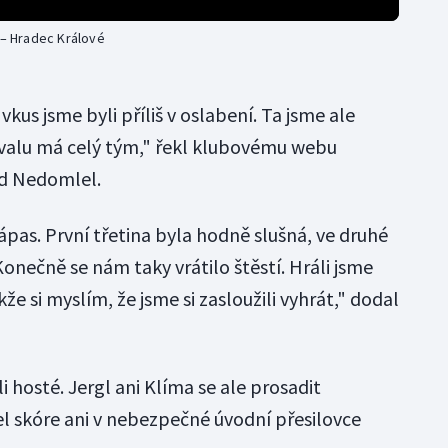
 – Hradec Králové
vkus jsme byli příliš v oslabení. Ta jsme ale
hvalu má celý tým," řekl klubovému webu
rd Nedomlel.
zápas. První třetina byla hodně slušná, ve druhé
Konečně se nám taky vrátilo štěstí. Hráli jsme
že si myslím, že jsme si zasloužili vyhrát," dodal
li hosté. Jergl ani Klíma se ale prosadit
l skóre ani v nebezpečné úvodní přesilovce