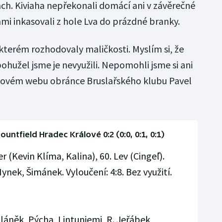
ch. Kiviaha nepřekonali domácí ani v závěrečné
mi inkasovali z hole Lva do prázdné branky.
kterém rozhodovaly maličkosti. Myslím si, že
bohužel jsme je nevyužili. Nepomohli jsme si ani
ubovém webu obránce Bruslařského klubu Pavel
untfield Hradec Králové 0:2 (0:0, 0:1, 0:1)
er (Kevin Klíma, Kalina), 60. Lev (Cingeľ).
ynek, Šimánek. Vyloučení: 4:8. Bez využití.
Pláněk, Pýcha, Lintuniemi, R. Jeřábek,