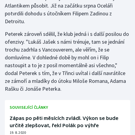
Stolní tenis
Atlantikem působit. Již na začátku srpna Oceláři
potvrdili dohodu s útočníkem Filipem Zadinou z
Triatlon
Detroitu.
Veslování
Peterek zároveň sdělil, že klub jedná i s další posilou do
ofenzivy. "Lukáš Jašek s námi trénuje, tam se jednání
Vodní slalom
trochu zadrhla s Vancouverem, ale věřím, že se
domluvíme. V dohledné době by mohl on i Filip
Volejbal
nastoupit a to je z posil momentálně asi všechno,"
dodal Peterek s tím, že v Třinci uvítal i další navrátilce
Ostatní
ze zámoří a mladíky do útoku Miloše Romana, Adama
Rašku či Jonáše Peterka.
SOUVISEJÍCÍ ČLÁNKY
Zápas po pěti měsících zvládl. Výkon se bude
určitě zlepšovat, řekl Polák po výhře
19. 8. 2020