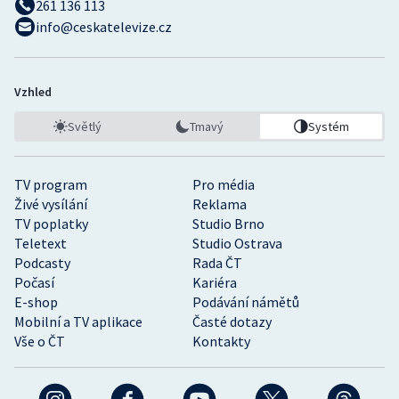
261 136 113
info@ceskatelevize.cz
Vzhled
Světlý
Tmavý
Systém
TV program
Pro média
Živé vysílání
Reklama
TV poplatky
Studio Brno
Teletext
Studio Ostrava
Podcasty
Rada ČT
Počasí
Kariéra
E-shop
Podávání námětů
Mobilní a TV aplikace
Časté dotazy
Vše o ČT
Kontakty