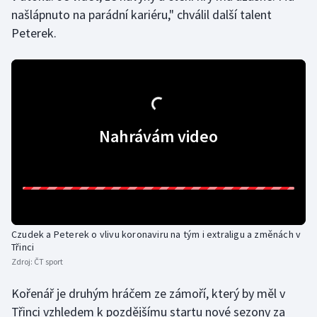
našlápnuto na parádní kariéru," chválil další talent
Olympijské hry
Peterek.
Parasport
Plavání
Plážový volejbal
Nahrávám video
Ragby
Rychlobruslení
Rychlostní kanoistika
Czudek a Peterek o vlivu koronaviru na tým i extraligu a změnách v
Třinci
Short track
Zdroj:
ČT sport
Kořenář je druhým hráčem ze zámoří, který by měl v
Sportovní střelba
Třinci vzhledem k pozdějšímu startu nové sezony za