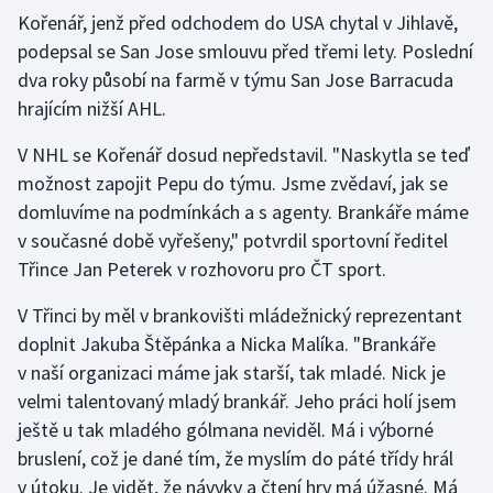
Kořenář, jenž před odchodem do USA chytal v Jihlavě,
podepsal se San Jose smlouvu před třemi lety. Poslední
Gymnastika
dva roky působí na farmě v týmu San Jose Barracuda
Házená
hrajícím nižší AHL.
V NHL se Kořenář dosud nepředstavil. "Naskytla se teď
Jezdectví
možnost zapojit Pepu do týmu. Jsme zvědaví, jak se
Judo
domluvíme na podmínkách a s agenty. Brankáře máme
v současné době vyřešeny," potvrdil sportovní ředitel
Krasobruslení
Třince Jan Peterek v rozhovoru pro ČT sport.
V Třinci by měl v brankovišti mládežnický reprezentant
Lezení
doplnit Jakuba Štěpánka a Nicka Malíka. "Brankáře
Lyže a snowboard
v naší organizaci máme jak starší, tak mladé. Nick je
velmi talentovaný mladý brankář. Jeho práci holí jsem
Moderní pětiboj
ještě u tak mladého gólmana neviděl. Má i výborné
bruslení, což je dané tím, že myslím do páté třídy hrál
Motorsport
v útoku. Je vidět, že návyky a čtení hry má úžasné. Má