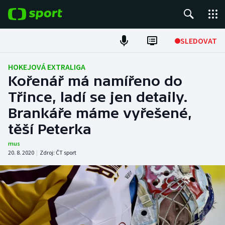
POPULÁRNÍ
SLEDOVAT
Fotbal
HOKEJOVÁ EXTRALIGA
Kořenář má namířeno do
Hokej
Třince, ladí se jen detaily.
Brankáře máme vyřešené,
Tenis
těší Peterka
Atletika
mus
20. 8. 2020
|
Zdroj:
ČT sport
Cyklistika
DALŠÍ SPORTY
Americký fotbal
NEPŘEHLÉDNĚTE