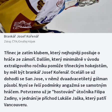
Baseball a softbal
Soutěže
Basketbal
Historické návraty
Biatlon
Aplikace ČT sport
Brankář Josef Kořenář
Boby a skeleton
AZ kvíz
Zdroj:
ČTK/Ondřej Hájek
Box
Třinec je zatím klubem, který nejhojněji posiluje o
hráče ze zámoří. Dalším, který minimálně v úvodu
Curling
extraligového ročníku pomůže třineckým hokejistům,
by měl být brankář Josef Kořenář. Oceláři se už
Dostihy
dohodli se San Jose, v němž dvaadvacetiletý gólman
působí. Nyní se řeší podmínky angažmá se samotným
Florbal
hráčem. Potvrzeno už je "hostování" útočníka Filipa
Zadiny, v jednání je příchod Lukáše Jaška, který patří
Futsal
Vancouveru.
Golf