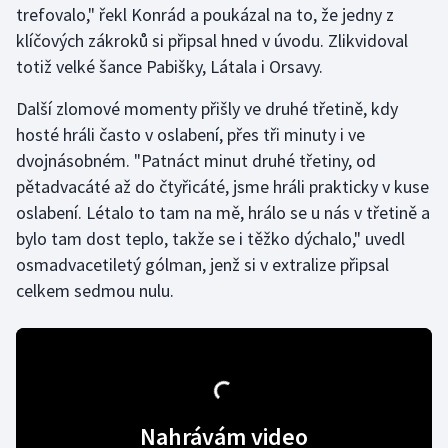
trefovalo," řekl Konrád a poukázal na to, že jedny z
klíčových zákroků si připsal hned v úvodu. Zlikvidoval
Gymnastika
totiž velké šance Pabišky, Látala i Orsavy.
Házená
Další zlomové momenty přišly ve druhé třetině, kdy
hosté hráli často v oslabení, přes tři minuty i ve
Jezdectví
dvojnásobném. "Patnáct minut druhé třetiny, od
pětadvacáté až do čtyřicáté, jsme hráli prakticky v kuse
Judo
oslabení. Létalo to tam na mě, hrálo se u nás v třetině a
bylo tam dost teplo, takže se i těžko dýchalo," uvedl
Krasobruslení
osmadvacetiletý gólman, jenž si v extralize připsal
Lezení
celkem sedmou nulu.
Lyže a snowboard
Moderní pětiboj
Motorsport
Nahrávám video