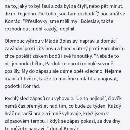
Stolní tenis
na to, jaký to byl faul a zda byl za čtyři, nebo pět minut.
Je mi to jedno. Od toho jsou tam rozhodčí," pousmál se
Triatlon
Konrád. "Přesilovky jsme měli my i Boleslav, takže
rozhodnout mohl každý," doplnil.
Veslování
Olomouc výhrou v Mladé Boleslavi napravila domácí
Vodní slalom
zaváhání proti Litvínovu a hned v úterý proti Pardubicím
chce potěšit ziskem bodů i své fanoušky. "Nebude to
Volejbal
nic jednoduchého, Pardubice oproti minulé sezoně
posílily. My do zápasu ale dáme opět všechno. Nejsme
Ostatní
mančaft hvězd, takže to musíme umlátit a ubojovat,"
podotkl Konrád.
Rychlý sled zápasů mu vyhovuje. "Je to nejlepší, člověk
nemá čas přemýšlet nad tím, co bude za týden. Každý
hráč nejradši hraje a i mně vyhovuje, když jsem v
zápasovém tempu. I když se zápas pokazí, za dva dny
to můžete napravit," dodal Konrád.