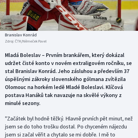
Baseball a softbal
Soutěže
Basketbal
Historické návraty
Biatlon
Aplikace ČT sport
Branislav Konrád
Zdroj:
ČTK/Němeček Pavel
Boby a skeleton
AZ kvíz
Mladá Boleslav – Prvním brankářem, který dokázal
udržet čisté konto v novém extraligovém ročníku, se
Box
stal Branislav Konrád. Jeho zásluhou a především 37
Curling
úspěšnými zákroky slovenského gólmana zvítězila
Olomouc na horkém ledě Mladé Boleslavi. Klíčová
Dostihy
postava Hanáků tak navazuje na skvělé výkony z
minulé sezony.
Florbal
"Začátek byl hodně těžký. Hlavně prvních pět minut, než
Futsal
jsem se do toho trošku dostal. Po chyceném nájezdu
jsem si začal věřit a chytalo se mi dobře. I mě to
Golf