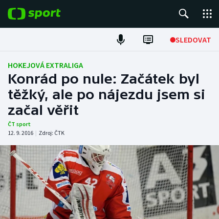
POPULÁRNÍ
SLEDOVAT
Fotbal
HOKEJOVÁ EXTRALIGA
Konrád po nule: Začátek byl
Hokej
těžký, ale po nájezdu jsem si
začal věřit
Tenis
ČT sport
Atletika
12. 9. 2016
|
Zdroj:
ČTK
Cyklistika
DALŠÍ SPORTY
Americký fotbal
NEPŘEHLÉDNĚTE