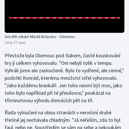
Olympijské hry
Parasport
Plavání
Sestřih utkání Mladá Boleslav - Olomouc
Zdroj:
ČT sport
Plážový volejbal
Přestože byla Olomouc pod tlakem, časté kouskování
hry jí celkem vyhovovalo. "Oni nebyli tolik v tempu.
Ragby
Vyhráli jsme ale zaslouženě. Bylo to vydřené, ale cenné,"
podotkl Konrád, kterému množství střel vyhovovalo.
Rychlobruslení
"Jako každému brankáři. Jen toho nesmí být moc, jako
Rychlostní kanoistika
toho bylo například při té přesilovce," poukázal na
tříminutovou výhodu domácích pět na tři.
Short track
Řada vyloučení na obou stranách v nervózní druhé
Sportovní střelba
třetině jej nechávala chladným. "Já neřeším, zda to byl
faul, nebo ne. Soustředím se sám na sebe a nekoukám