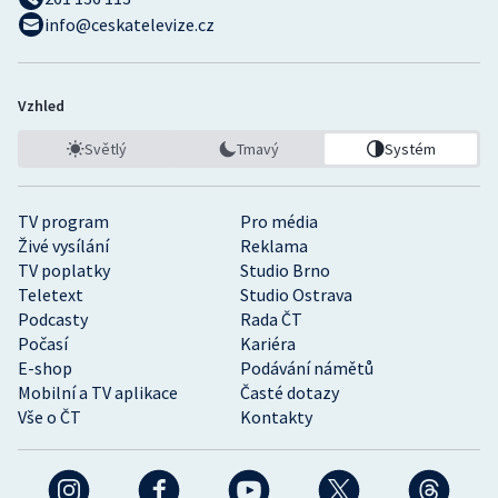
info@ceskatelevize.cz
Vzhled
Světlý
Tmavý
Systém
TV program
Pro média
Živé vysílání
Reklama
TV poplatky
Studio Brno
Teletext
Studio Ostrava
Podcasty
Rada ČT
Počasí
Kariéra
E-shop
Podávání námětů
Mobilní a TV aplikace
Časté dotazy
Vše o ČT
Kontakty