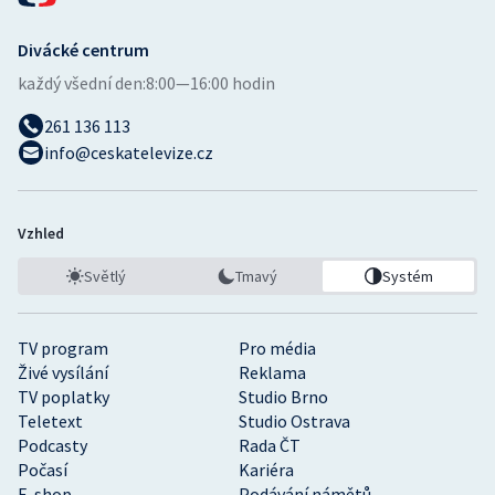
Divácké centrum
každý všední den:
8:00—16:00 hodin
261 136 113
info@ceskatelevize.cz
Vzhled
Světlý
Tmavý
Systém
TV program
Pro média
Živé vysílání
Reklama
TV poplatky
Studio Brno
Teletext
Studio Ostrava
Podcasty
Rada ČT
Počasí
Kariéra
E-shop
Podávání námětů