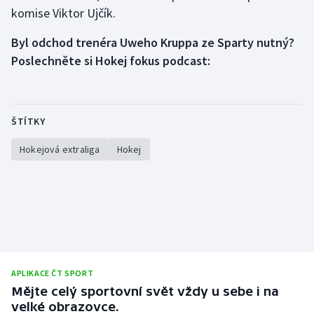
komise Viktor Ujčík.
Olympijské hry
Byl odchod trenéra Uweho Kruppa ze Sparty nutný?
Parasport
Poslechněte si Hokej fokus podcast:
Plavání
Plážový volejbal
ŠTÍTKY
Hokejová extraliga
Hokej
Ragby
Rychlobruslení
Rychlostní kanoistika
Short track
APLIKACE ČT SPORT
Sportovní střelba
Mějte celý sportovní svět vždy u sebe i na
velké obrazovce.