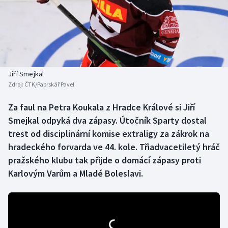
Baseball a softbal
Soutěže
Basketbal
Historické návraty
Biatlon
Aplikace ČT sport
Jiří Smejkal
Boby a skeleton
AZ kvíz
Zdroj:
ČTK/Paprskář Pavel
Box
Za faul na Petra Koukala z Hradce Králové si Jiří
Smejkal odpyká dva zápasy. Útočník Sparty dostal
Curling
trest od disciplinární komise extraligy za zákrok na
hradeckého forvarda ve 44. kole. Třiadvacetiletý hráč
Dostihy
pražského klubu tak přijde o domácí zápasy proti
Karlovým Varům a Mladé Boleslavi.
Florbal
Futsal
Golf