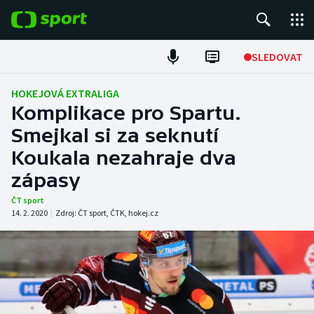
POPULÁRNÍ
SLEDOVAT
Fotbal
HOKEJOVÁ EXTRALIGA
Komplikace pro Spartu.
Hokej
Smejkal si za seknutí
Koukala nezahraje dva
Tenis
zápasy
Atletika
ČT sport
14. 2. 2020
|
Zdroj:
ČT sport
,
ČTK
,
hokej.cz
Cyklistika
DALŠÍ SPORTY
Americký fotbal
NEPŘEHLÉDNĚTE