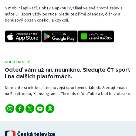
Stolní tenis
S mobilní aplikací, HbbTV a apkou iVysílání ve své chytré televizi
máte ČT sport vždy po ruce. Sledujte přímé přenosy, články a
Triatlon
bonusový obsah kdekoli a kdykoli.
Veslování
Vodní slalom
Volejbal
SOCIÁLNÍ SÍTĚ
Odteď vám už nic neunikne. Sledujte ČT sport
i na dalších platformách.
Ostatní
Nenechte si nikde ujít nejnovější sportovní události. Sledujte nás i
na Facebooku, X, Instagramu, Threads či YouTube a buďte v obraze.