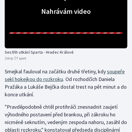
Nahrávám video
Gymnastika
Házená
Jezdectví
Sestřih utkání Sparta - Hradec Králové
Judo
Zdroj:
ČT sport
Krasobruslení
Smejkal fauloval na začátku druhé třetiny, kdy
soupeře
sekl hokejkou do rozkroku
. Od rozhodčích Daniela
Lezení
Pražáka a Lukáše Bejčka dostal trest na pět minut a do
konce utkání.
Lyže a snowboard
"Pravděpodobně chtěl protihráči znesnadnit zaujetí
Moderní pětiboj
výhodného postavení před brankou, při zákroku ho
nicméně seknutím, vedeným zespoda nahoru, zasáhl do
Motorsport
oblasti rozkroku," konstatoval předseda disciplinární