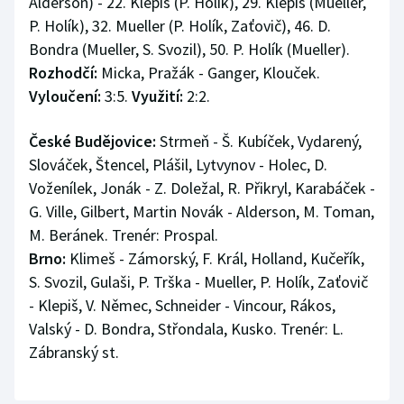
Alderson) - 22. Klepiš (P. Holík), 29. Klepiš (Mueller,
P. Holík), 32. Mueller (P. Holík, Zaťovič), 46. D.
Bondra (Mueller, S. Svozil), 50. P. Holík (Mueller).
Rozhodčí:
Micka, Pražák - Ganger, Klouček.
Vyloučení:
3:5.
Využití:
2:2.
České Budějovice:
Strmeň - Š. Kubíček, Vydarený,
Slováček, Štencel, Plášil, Lytvynov - Holec, D.
Voženílek, Jonák - Z. Doležal, R. Přikryl, Karabáček -
G. Ville, Gilbert, Martin Novák - Alderson, M. Toman,
M. Beránek. Trenér: Prospal.
Brno:
Klimeš - Zámorský, F. Král, Holland, Kučeřík,
S. Svozil, Gulaši, P. Trška - Mueller, P. Holík, Zaťovič
- Klepiš, V. Němec, Schneider - Vincour, Rákos,
Valský - D. Bondra, Střondala, Kusko. Trenér: L.
Zábranský st.