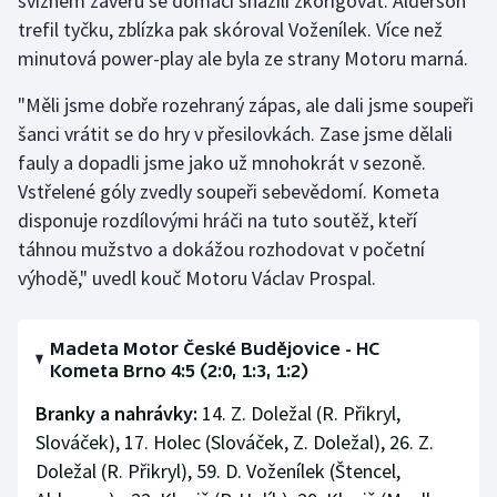
svižném závěru se domácí snažili zkorigovat. Alderson
trefil tyčku, zblízka pak skóroval Voženílek. Více než
minutová power-play ale byla ze strany Motoru marná.
"Měli jsme dobře rozehraný zápas, ale dali jsme soupeři
šanci vrátit se do hry v přesilovkách. Zase jsme dělali
fauly a dopadli jsme jako už mnohokrát v sezoně.
Vstřelené góly zvedly soupeři sebevědomí. Kometa
disponuje rozdílovými hráči na tuto soutěž, kteří
táhnou mužstvo a dokážou rozhodovat v početní
výhodě," uvedl kouč Motoru Václav Prospal.
Madeta Motor České Budějovice - HC
Kometa Brno 4:5 (2:0, 1:3, 1:2)
Branky a nahrávky:
14. Z. Doležal (R. Přikryl,
Slováček), 17. Holec (Slováček, Z. Doležal), 26. Z.
Doležal (R. Přikryl), 59. D. Voženílek (Štencel,