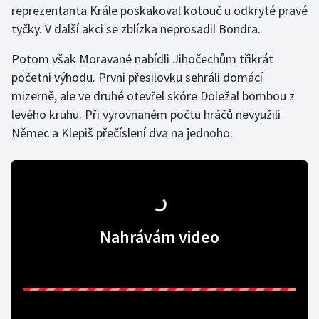
reprezentanta Krále poskakoval kotouč u odkryté pravé
tyčky. V další akci se zblízka neprosadil Bondra.
Gymnastika
Potom však Moravané nabídli Jihočechům třikrát
Házená
početní výhodu. První přesilovku sehráli domácí
mizerně, ale ve druhé otevřel skóre Doležal bombou z
Jezdectví
levého kruhu. Při vyrovnaném počtu hráčů nevyužili
Němec a Klepiš přečíslení dva na jednoho.
Judo
Krasobruslení
Lezení
Nahrávám video
Lyže a snowboard
Moderní pětiboj
Motorsport