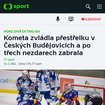
POPULÁRNÍ
SLEDOVAT
Fotbal
HOKEJOVÁ EXTRALIGA
Kometa zvládla přestřelku v
Hokej
Českých Budějovicích a po
třech nezdarech zabrala
Tenis
ČT sport
Atletika
15. 2. 2021
|
Zdroj:
ČTK
,
ČT sport
Cyklistika
DALŠÍ SPORTY
Americký fotbal
NEPŘEHLÉDNĚTE