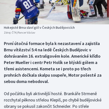
Baseball a softbal
Soutěže
Basketbal
Historické návraty
Biatlon
Aplikace ČT sport
Hokejisté Brna slaví gól v Českých Budějovicích
Zdroj:
ČTK/Pancer Václav
Boby a skeleton
AZ kvíz
První útočná formace byla k nezastavení a zajistila
Brnu vítězství 5:4 na ledě Českých Budějovic v
Box
dohrávaném 16. extraligovém kole. Americké křídlo
Curling
Peter Mueller i centr Petr Holík se blýskli gólem a
třemi asistencemi. Kometa se i proto po třech
Dostihy
prohrách dočkala skalpu soupeře, Motor pošesté za
sebou doma nebodoval.
Florbal
Od počátku byli aktivnější hosté. Brankáře Strmeně
Futsal
rozchytal pěknou střelou Klepiš, po chybě budějovické
obrany se pokusil zakončit Schneider. Po střele
Golf