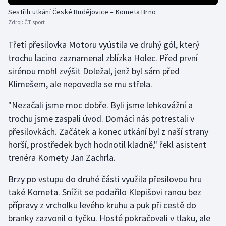
Sestřih utkání České Budějovice – Kometa Brno
Olympijské hry
Zdroj:
ČT sport
Parasport
Třetí přesilovka Motoru vyústila ve druhý gól, který
trochu lacino zaznamenal zblízka Holec. Před první
Plavání
sirénou mohl zvýšit Doležal, jenž byl sám před
Klimešem, ale nepovedla se mu střela.
Plážový volejbal
"Nezačali jsme moc dobře. Byli jsme lehkovážní a
Ragby
trochu jsme zaspali úvod. Domácí nás potrestali v
přesilovkách. Začátek a konec utkání byl z naší strany
Rychlobruslení
horší, prostředek bych hodnotil kladně," řekl asistent
trenéra Komety Jan Zachrla.
Rychlostní kanoistika
Brzy po vstupu do druhé části využila přesilovou hru
Short track
také Kometa. Snížit se podařilo Klepišovi ranou bez
přípravy z vrcholku levého kruhu a puk při cestě do
Sportovní střelba
branky zazvonil o tyčku. Hosté pokračovali v tlaku, ale