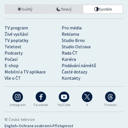
Světlý
Tmavý
Systém
TV program
Pro média
Živé vysílání
Reklama
TV poplatky
Studio Brno
Teletext
Studio Ostrava
Podcasty
Rada ČT
Počasí
Kariéra
E-shop
Podávání námětů
Mobilní a TV aplikace
Časté dotazy
Vše o ČT
Kontakty
Instagram
Facebook
YouTube
X
Threads
© Česká televize
•
•
English
Ochrana soukromí
Přístupnost