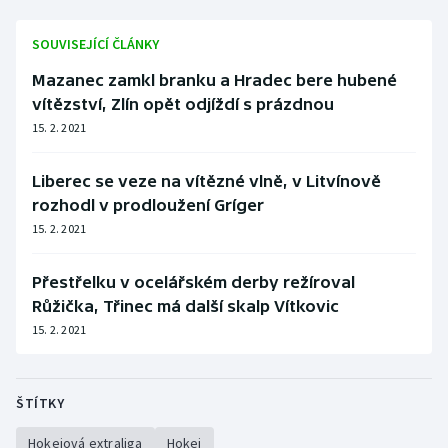
SOUVISEJÍCÍ ČLÁNKY
Mazanec zamkl branku a Hradec bere hubené
vítězství, Zlín opět odjíždí s prázdnou
15. 2. 2021
Liberec se veze na vítězné vlně, v Litvínově
rozhodl v prodloužení Gríger
15. 2. 2021
Přestřelku v ocelářském derby režíroval
Růžička, Třinec má další skalp Vítkovic
15. 2. 2021
ŠTÍTKY
Hokejová extraliga
Hokej