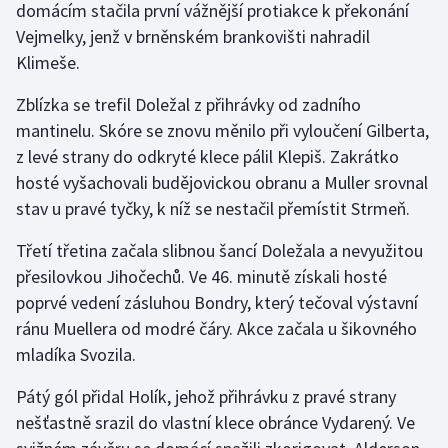
domácím stačila první vážnější protiakce k překonání
Stolní tenis
Vejmelky, jenž v brněnském brankovišti nahradil
Klimeše.
Triatlon
Zblízka se trefil Doležal z přihrávky od zadního
Veslování
mantinelu. Skóre se znovu měnilo při vyloučení Gilberta,
z levé strany do odkryté klece pálil Klepiš. Zakrátko
Vodní slalom
hosté vyšachovali budějovickou obranu a Muller srovnal
Volejbal
stav u pravé tyčky, k níž se nestačil přemístit Strmeň.
Třetí třetina začala slibnou šancí Doležala a nevyužitou
Ostatní
přesilovkou Jihočechů. Ve 46. minutě získali hosté
poprvé vedení zásluhou Bondry, který tečoval výstavní
ránu Muellera od modré čáry. Akce začala u šikovného
mladíka Svozila.
Pátý gól přidal Holík, jehož přihrávku z pravé strany
nešťastně srazil do vlastní klece obránce Vydarený. Ve