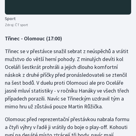
Sport
Zdroj:
ČT sport
Třinec - Olomouc (17:00)
Třinec se v přestávce snažil sebrat z neúspěchů a vrátit
mužstvo do větší herní pohody. Z minulých devíti kol
Oceláři šestkrát prohráli a jejich dlouho komfortní
náskok z druhé příčky před pronásledovateli se ztenčil
na šest bodů. V duelu proti Olomouci ale pro Oceláře
jasně mluví statistiky - v ročníku Hanáky ve všech třech
případech porazili. Navíc se Třineckým uzdravil tým a
mimo hru už zůstává pouze Martin Růžička.
Olomouc před reprezentační přestávkou nabrala formu
a čtyři výhry v řadě ji vrátily do boje o play-off. Kohouti
nyní na desáté místo ztrácejí tři body, navíc mají