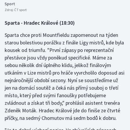
Sport
Zdroj:
ČT sport
Sparta - Hradec Králové (18:30)
Sparta chce proti Mountfieldu zapomenout na týden
starou bolestivou porážku z finále Ligy mistrů, kde byla
kousek od triumfu. "První zápasy po reprezentační
přestávce jsou vždy poněkud specifické. Máme za
sebou několik dní úplného klidu, jelikož finálovým
utkáním v Lize mistrů pro hráče vyvrcholilo doposud asi
nejnáročnější období sezony. Nyní se soustředíme už
jen na domácí soutěž a čeká nás přímý souboj o třetí
místo, který před svými fanoušky potřebujeme
zvládnout a získat tři body," prohlásil asistent trenéra
Zdeněk Moták. Hradec Králové jde do finiše ze čtvrté
příčky, na sedmý Chomutov má sedm bodů k dobru.