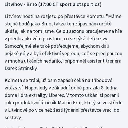
Litvínov - Brno
(17:00 ČT sport a ctsport.cz)
Gymnastika
Litvínov hostí na rozjezd po přestávce Kometu. "Máme
stejně bodů jako Brno, takže ten zápas nám určitě
Házená
ukáže, jak na tom jsme. Celou sezonu pracujeme na hře
v předbrankovém prostoru, co se týká defenzivy.
Jezdectví
Samozřejmě ale také potřebujeme, abychom dali
nějaké góly a byli efektivní vepředu, což se před pauzou
Judo
v mnoha utkáních nedařilo," připomněl asistent trenéra
Darek Stránský.
Krasobruslení
Kometa se trápí, už osm zápasů čeká na tříbodové
Lezení
vítězství. Naposledy v základní době porazila 8. ledna
doma lídra extraligy Liberec. V tomto utkání si poranil
Lyže a snowboard
ruku produktivní útočník Martin Erat, který se ve středu
Moderní pětiboj
v Litvínově po více než šestitýdenní přestávce vrací do
sestavy.
Motorsport