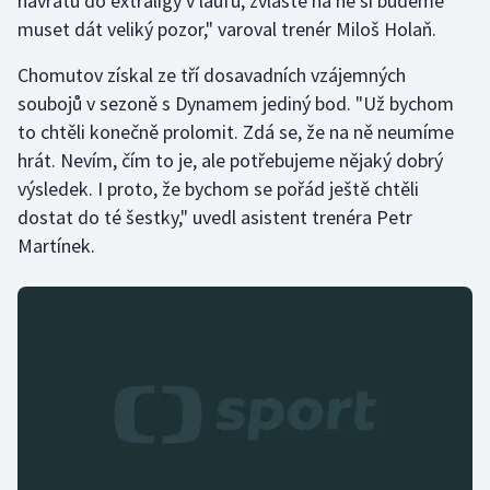
návratu do extraligy v laufu, zvláště na ně si budeme
muset dát veliký pozor," varoval trenér Miloš Holaň.
Chomutov získal ze tří dosavadních vzájemných
soubojů v sezoně s Dynamem jediný bod. "Už bychom
to chtěli konečně prolomit. Zdá se, že na ně neumíme
hrát. Nevím, čím to je, ale potřebujeme nějaký dobrý
výsledek. I proto, že bychom se pořád ještě chtěli
dostat do té šestky," uvedl asistent trenéra Petr
Martínek.