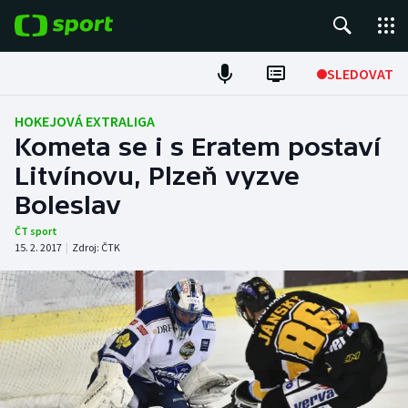
POPULÁRNÍ
SLEDOVAT
Fotbal
HOKEJOVÁ EXTRALIGA
Kometa se i s Eratem postaví
Hokej
Litvínovu, Plzeň vyzve
Boleslav
Tenis
ČT sport
Atletika
15. 2. 2017
|
Zdroj:
ČTK
Cyklistika
DALŠÍ SPORTY
Americký fotbal
NEPŘEHLÉDNĚTE