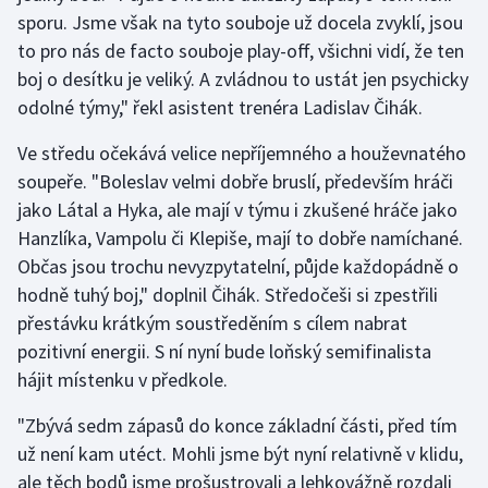
Stolní tenis
sporu. Jsme však na tyto souboje už docela zvyklí, jsou
to pro nás de facto souboje play-off, všichni vidí, že ten
Triatlon
boj o desítku je veliký. A zvládnou to ustát jen psychicky
odolné týmy," řekl asistent trenéra Ladislav Čihák.
Veslování
Ve středu očekává velice nepříjemného a houževnatého
Vodní slalom
soupeře. "Boleslav velmi dobře bruslí, především hráči
jako Látal a Hyka, ale mají v týmu i zkušené hráče jako
Volejbal
Hanzlíka, Vampolu či Klepiše, mají to dobře namíchané.
Občas jsou trochu nevyzpytatelní, půjde každopádně o
Ostatní
hodně tuhý boj," doplnil Čihák. Středočeši si zpestřili
přestávku krátkým soustředěním s cílem nabrat
pozitivní energii. S ní nyní bude loňský semifinalista
hájit místenku v předkole.
"Zbývá sedm zápasů do konce základní části, před tím
už není kam utéct. Mohli jsme být nyní relativně v klidu,
ale těch bodů jsme prošustrovali a lehkovážně rozdali