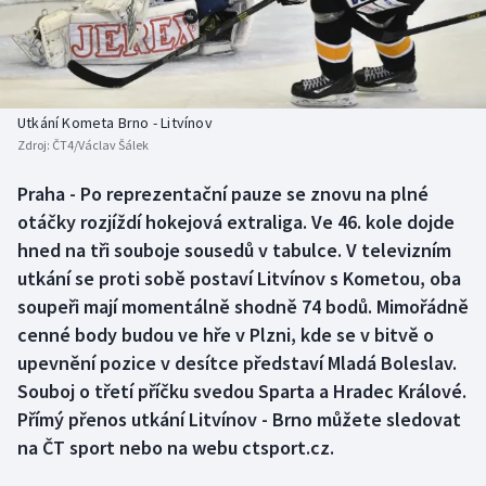
Baseball a softbal
Soutěže
Basketbal
Historické návraty
Biatlon
Aplikace ČT sport
Utkání Kometa Brno - Litvínov
Zdroj:
ČT4/Václav Šálek
Boby a skeleton
AZ kvíz
Praha - Po reprezentační pauze se znovu na plné
otáčky rozjíždí hokejová extraliga. Ve 46. kole dojde
Box
hned na tři souboje sousedů v tabulce. V televizním
Curling
utkání se proti sobě postaví Litvínov s Kometou, oba
soupeři mají momentálně shodně 74 bodů. Mimořádně
Dostihy
cenné body budou ve hře v Plzni, kde se v bitvě o
upevnění pozice v desítce představí Mladá Boleslav.
Florbal
Souboj o třetí příčku svedou Sparta a Hradec Králové.
Přímý přenos utkání Litvínov - Brno můžete sledovat
Futsal
na ČT sport nebo na webu ctsport.cz.
Golf