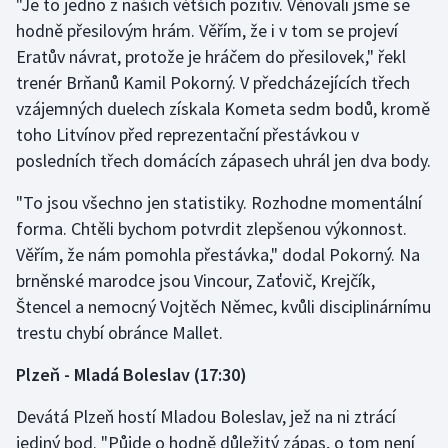
"Je to jedno z našich větších pozitiv. Věnovali jsme se
hodně přesilovým hrám. Věřím, že i v tom se projeví
Olympijské hry
Eratův návrat, protože je hráčem do přesilovek," řekl
Parasport
trenér Brňanů Kamil Pokorný. V předcházejících třech
vzájemných duelech získala Kometa sedm bodů, kromě
Plavání
toho Litvínov před reprezentační přestávkou v
posledních třech domácích zápasech uhrál jen dva body.
Plážový volejbal
"To jsou všechno jen statistiky. Rozhodne momentální
Ragby
forma. Chtěli bychom potvrdit zlepšenou výkonnost.
Věřím, že nám pomohla přestávka," dodal Pokorný. Na
Rychlobruslení
brněnské marodce jsou Vincour, Zaťovič, Krejčík,
Štencel a nemocný Vojtěch Němec, kvůli disciplinárnímu
Rychlostní kanoistika
trestu chybí obránce Mallet.
Short track
Plzeň - Mladá Boleslav (17:30)
Sportovní střelba
Devátá Plzeň hostí Mladou Boleslav, jež na ni ztrácí
jediný bod. "Půjde o hodně důležitý zápas, o tom není