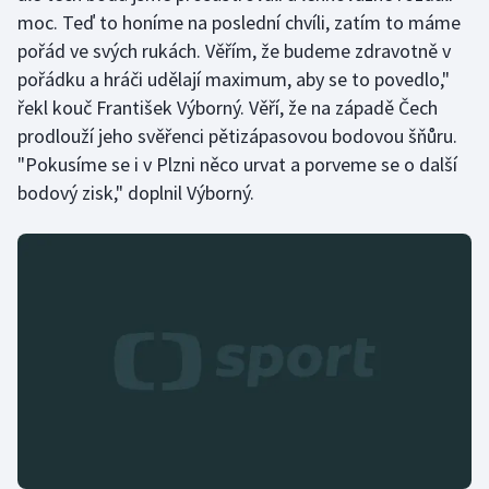
moc. Teď to honíme na poslední chvíli, zatím to máme
pořád ve svých rukách. Věřím, že budeme zdravotně v
pořádku a hráči udělají maximum, aby se to povedlo,"
řekl kouč František Výborný. Věří, že na západě Čech
prodlouží jeho svěřenci pětizápasovou bodovou šňůru.
"Pokusíme se i v Plzni něco urvat a porveme se o další
bodový zisk," doplnil Výborný.