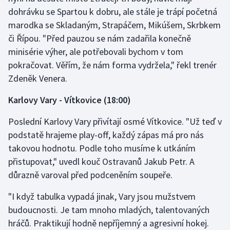
dohrávku se Spartou k dobru, ale stále je trápí početná
marodka se Skladaným, Strapáčem, Mikúšem, Skrbkem
či Řípou. "Před pauzou se nám zadařila konečně
minisérie výher, ale potřebovali bychom v tom
pokračovat. Věřím, že nám forma vydržela," řekl trenér
Zdeněk Venera.
Karlovy Vary - Vítkovice (18:00)
Poslední Karlovy Vary přivítají osmé Vítkovice. "Už teď v
podstatě hrajeme play-off, každý zápas má pro nás
takovou hodnotu. Podle toho musíme k utkáním
přistupovat," uvedl kouč Ostravanů Jakub Petr. A
důrazně varoval před podceněním soupeře.
"I když tabulka vypadá jinak, Vary jsou mužstvem
budoucnosti. Je tam mnoho mladých, talentovaných
hráčů. Praktikují hodně nepříjemný a agresivní hokej.