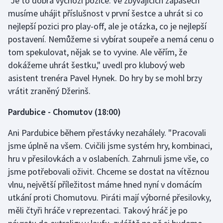
"Je to dobrá výchozí pozice. Ve zbývajících zápasech
musíme uhájit příslušnost v první šestce a uhrát si co
nejlepší pozici pro play-off, ale je otázka, co je nejlepší
postavení. Nemůžeme si vybírat soupeře a nemá cenu o
tom spekulovat, nějak se to vyvine. Ale věřím, že
dokážeme uhrát šestku," uvedl pro klubový web
asistent trenéra Pavel Hynek. Do hry by se mohl brzy
vrátit zraněný Džerinš.
Pardubice - Chomutov (18:00)
Ani Pardubice během přestávky nezahálely. "Pracovali
jsme úplně na všem. Cvičili jsme systém hry, kombinaci,
hru v přesilovkách a v oslabeních. Zahrnuli jsme vše, co
jsme potřebovali oživit. Chceme se dostat na vítěznou
vlnu, největší příležitost máme hned nyní v domácím
utkání proti Chomutovu. Piráti mají výborné přesilovky,
měli čtyři hráče v reprezentaci. Takový hráč je po