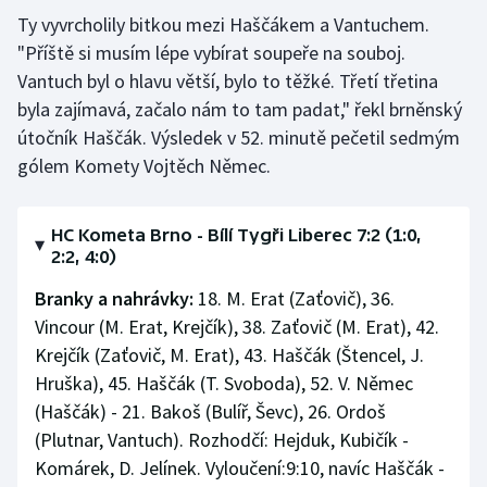
Ty vyvrcholily bitkou mezi Haščákem a Vantuchem.
"Příště si musím lépe vybírat soupeře na souboj.
Vantuch byl o hlavu větší, bylo to těžké. Třetí třetina
byla zajímavá, začalo nám to tam padat," řekl brněnský
útočník Haščák. Výsledek v 52. minutě pečetil sedmým
gólem Komety Vojtěch Němec.
HC Kometa Brno - Bílí Tygři Liberec 7:2 (1:0,
2:2, 4:0)
Branky a nahrávky:
18. M. Erat (Zaťovič), 36.
Vincour (M. Erat, Krejčík), 38. Zaťovič (M. Erat), 42.
Krejčík (Zaťovič, M. Erat), 43. Haščák (Štencel, J.
Hruška), 45. Haščák (T. Svoboda), 52. V. Němec
(Haščák) - 21. Bakoš (Bulíř, Ševc), 26. Ordoš
(Plutnar, Vantuch). Rozhodčí: Hejduk, Kubičík -
Komárek, D. Jelínek. Vyloučení:9:10, navíc Haščák -