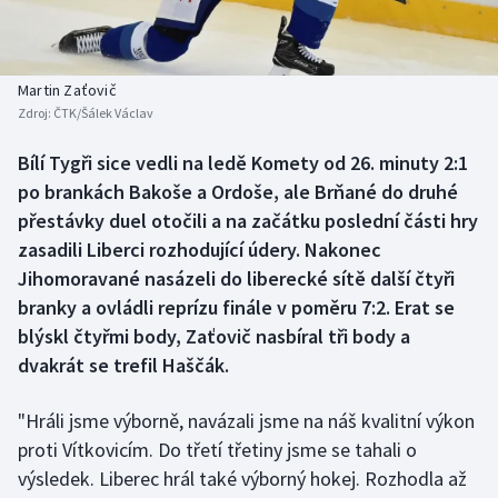
Baseball a softbal
Soutěže
Basketbal
Historické návraty
Martin Zaťovič
Zdroj:
ČTK/Šálek Václav
Biatlon
Aplikace ČT sport
Bílí Tygři sice vedli na ledě Komety od 26. minuty 2:1
Boby a skeleton
AZ kvíz
po brankách Bakoše a Ordoše, ale Brňané do druhé
přestávky duel otočili a na začátku poslední části hry
Box
zasadili Liberci rozhodující údery. Nakonec
Jihomoravané nasázeli do liberecké sítě další čtyři
Curling
branky a ovládli reprízu finále v poměru 7:2. Erat se
blýskl čtyřmi body, Zaťovič nasbíral tři body a
Dostihy
dvakrát se trefil Haščák.
Florbal
"Hráli jsme výborně, navázali jsme na náš kvalitní výkon
Futsal
proti Vítkovicím. Do třetí třetiny jsme se tahali o
výsledek. Liberec hrál také výborný hokej. Rozhodla až
Golf