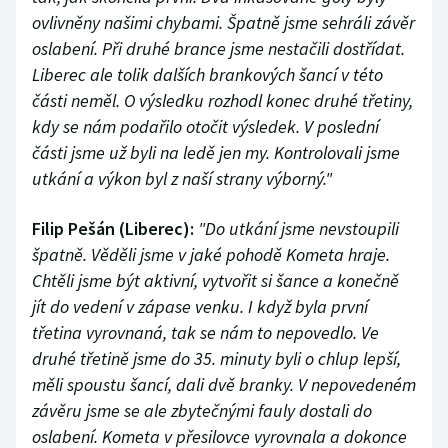
ovlivněny našimi chybami. Špatně jsme sehráli závěr
oslabení. Při druhé brance jsme nestačili dostřídat.
Liberec ale tolik dalších brankových šancí v této
části neměl. O výsledku rozhodl konec druhé třetiny,
kdy se nám podařilo otočit výsledek. V poslední
části jsme už byli na ledě jen my. Kontrolovali jsme
utkání a výkon byl z naší strany výborný."
Filip Pešán (Liberec):
"Do utkání jsme nevstoupili
špatně. Věděli jsme v jaké pohodě Kometa hraje.
Chtěli jsme být aktivní, vytvořit si šance a konečně
jít do vedení v zápase venku. I když byla první
třetina vyrovnaná, tak se nám to nepovedlo. Ve
druhé třetině jsme do 35. minuty byli o chlup lepší,
měli spoustu šancí, dali dvě branky. V nepovedeném
závěru jsme se ale zbytečnými fauly dostali do
oslabení. Kometa v přesilovce vyrovnala a dokonce