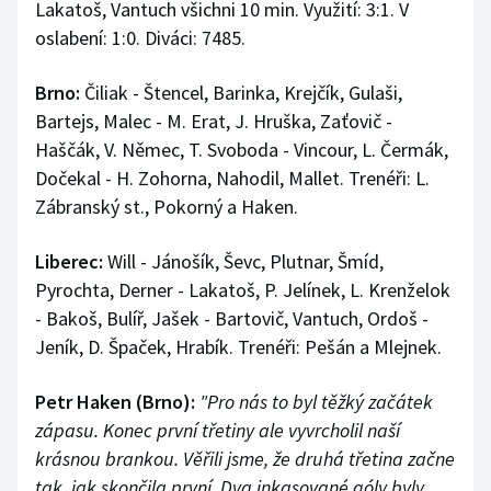
Lakatoš, Vantuch všichni 10 min. Využití: 3:1. V
oslabení: 1:0. Diváci: 7485.
Brno:
Čiliak - Štencel, Barinka, Krejčík, Gulaši,
Bartejs, Malec - M. Erat, J. Hruška, Zaťovič -
Haščák, V. Němec, T. Svoboda - Vincour, L. Čermák,
Dočekal - H. Zohorna, Nahodil, Mallet. Trenéři: L.
Zábranský st., Pokorný a Haken.
Liberec:
Will - Jánošík, Ševc, Plutnar, Šmíd,
Pyrochta, Derner - Lakatoš, P. Jelínek, L. Krenželok
- Bakoš, Bulíř, Jašek - Bartovič, Vantuch, Ordoš -
Jeník, D. Špaček, Hrabík. Trenéři: Pešán a Mlejnek.
Petr Haken (Brno):
"Pro nás to byl těžký začátek
zápasu. Konec první třetiny ale vyvrcholil naší
krásnou brankou. Věřili jsme, že druhá třetina začne
tak, jak skončila první. Dva inkasované góly byly