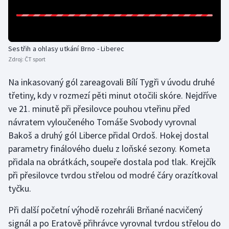
Olympijské hry
Parasport
Sestřih a ohlasy utkání Brno - Liberec
Zdroj:
ČT sport
Plavání
Na inkasovaný gól zareagovali Bílí Tygři v úvodu druhé
Plážový volejbal
třetiny, kdy v rozmezí pěti minut otočili skóre. Nejdříve
ve 21. minutě při přesilovce pouhou vteřinu před
Ragby
návratem vyloučeného Tomáše Svobody vyrovnal
Bakoš a druhý gól Liberce přidal Ordoš. Hokej dostal
Rychlobruslení
parametry finálového duelu z loňské sezony. Kometa
přidala na obrátkách, soupeře dostala pod tlak. Krejčík
Rychlostní kanoistika
při přesilovce tvrdou střelou od modré čáry orazítkoval
Short track
tyčku.
Při další početní výhodě rozehráli Brňané nacvičený
Sportovní střelba
signál a po Eratově přihrávce vyrovnal tvrdou střelou do