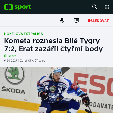
POPULÁRNÍ
SLEDOVAT
Fotbal
HOKEJOVÁ EXTRALIGA
Kometa roznesla Bílé Tygry
Hokej
7:2, Erat zazářil čtyřmi body
Tenis
ČT sport
6. 10. 2017
|
Zdroj:
ČTK
,
ČT sport
Atletika
Cyklistika
DALŠÍ SPORTY
Americký fotbal
NEPŘEHLÉDNĚTE