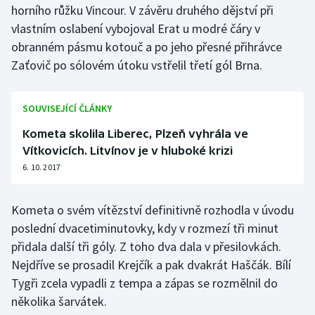
horního růžku Vincour. V závěru druhého dějství při
Stolní tenis
vlastním oslabení vybojoval Erat u modré čáry v
Triatlon
obranném pásmu kotouč a po jeho přesné přihrávce
Zaťovič po sólovém útoku vstřelil třetí gól Brna.
Veslování
SOUVISEJÍCÍ ČLÁNKY
Vodní slalom
Kometa skolila Liberec, Plzeň vyhrála ve
Volejbal
Vítkovicích. Litvínov je v hluboké krizi
6. 10. 2017
Ostatní
Kometa o svém vítězství definitivně rozhodla v úvodu
poslední dvacetiminutovky, kdy v rozmezí tři minut
přidala další tři góly. Z toho dva dala v přesilovkách.
Nejdříve se prosadil Krejčík a pak dvakrát Haščák. Bílí
Tygři zcela vypadli z tempa a zápas se rozmělnil do
několika šarvátek.