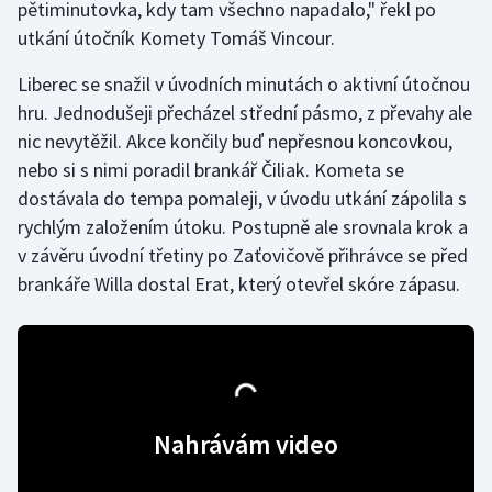
pětiminutovka, kdy tam všechno napadalo," řekl po
utkání útočník Komety Tomáš Vincour.
Gymnastika
Liberec se snažil v úvodních minutách o aktivní útočnou
Házená
hru. Jednodušeji přecházel střední pásmo, z převahy ale
nic nevytěžil. Akce končily buď nepřesnou koncovkou,
Jezdectví
nebo si s nimi poradil brankář Čiliak. Kometa se
dostávala do tempa pomaleji, v úvodu utkání zápolila s
Judo
rychlým založením útoku. Postupně ale srovnala krok a
v závěru úvodní třetiny po Zaťovičově přihrávce se před
Krasobruslení
brankáře Willa dostal Erat, který otevřel skóre zápasu.
Lezení
Lyže a snowboard
Moderní pětiboj
Nahrávám video
Motorsport