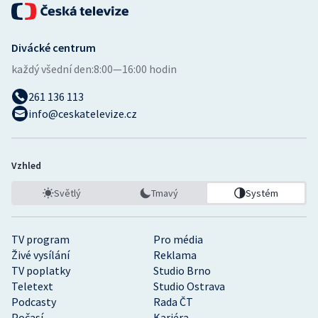
Divácké centrum
každý všední den:
8:00—16:00 hodin
261 136 113
info@ceskatelevize.cz
Vzhled
Světlý
Tmavý
Systém
TV program
Pro média
Živé vysílání
Reklama
TV poplatky
Studio Brno
Teletext
Studio Ostrava
Podcasty
Rada ČT
Počasí
Kariéra