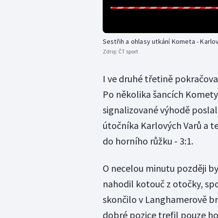
Sestřih a ohlasy utkání Kometa - Karlo
Zdroj:
ČT sport
I ve druhé třetině pokračova
Po několika šancích Komety 
signalizované výhodě poslal
útočníka Karlových Varů a t
do horního růžku - 3:1.
O necelou minutu později byl
nahodil kotouč z otočky, spo
skončilo v Langhamerově bra
dobré pozice trefil pouze ho