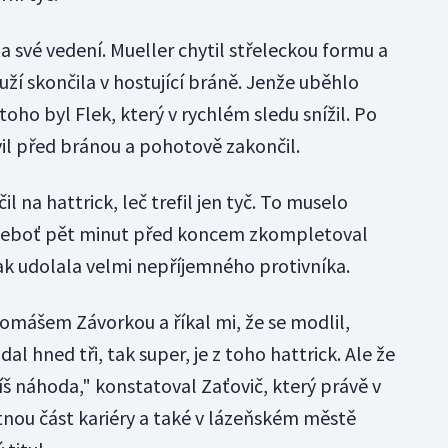
ta své vedení. Mueller chytil střeleckou formu a
uží skončila v hostující bráně. Jenže uběhlo
toho byl Flek, který v rychlém sledu snížil. Po
vil před bránou a pohotově zakončil.
il na hattrick, leč trefil jen tyč. To muselo
 neboť pět minut před koncem zkompletoval
ak udolala velmi nepříjemného protivníka.
Tomášem Závorkou a říkal mi, že se modlil,
al hned tři, tak super, je z toho hattrick. Ale že
íš náhoda," konstatoval Zaťovič, který právě v
tnou část kariéry a také v lázeňském městě