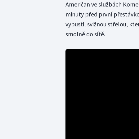
Američan ve službách Komet
minuty před první přestávko
vypustil svižnou střelou, kt
smolně do sítě.