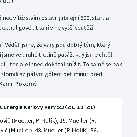
 titul.
c vítězstvím oslavil jubilejní 600. start a
extraligové utkání v nejvyšší soutěži.
. Věděli jsme, že Vary jsou dobrý tým, který
i jsme ve druhé třetině pasáž, kdy jsme chtěli
díl, ten ale ihned dokázal snížit. To samé se pak
 zlomili až pátým gólem pět minut před
Kamil Pokorný.
Energie Karlovy Vary 5:3 (2:1, 1:1, 2:1)
ovič (Mueller, P. Holík), 19. Mueller (R.
ič (Mueller), 48. Mueller (P. Holík), 56.