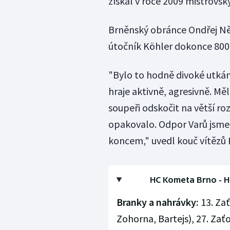
získal v roce 2009 mistrovský
Brněnský obránce Ondřej Něme
útočník Köhler dokonce 800. 
"Bylo to hodně divoké utkání
hraje aktivně, agresivně. Měl
soupeři odskočit na větší roz
opakovalo. Odpor Varů jsme
koncem," uvedl kouč vítězů 
HC Kometa Brno - HC 
Branky a nahrávky:
13. Zať
Zohorna, Bartejs), 27. Zaťov