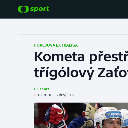
POPULÁRNÍ
DALŠÍ SPORTY
Fotbal
Americký fotbal
HOKEJOVÁ EXTRALIGA
Kometa přestří
Hokej
Baseball a softbal
třígólový Zaťo
Tenis
Basketbal
Atletika
Biatlon
ČT sport
7. 10. 2018
|
Zdroj:
ČTK
Cyklistika
Boby a skeleton
Box