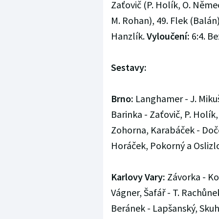
Zaťovič (P. Holík, O. Němec
M. Rohan), 49. Flek (Balán
Hanzlík.
Vyloučení:
6:4. Be
Sestavy:
Brno:
Langhamer - J. Mikuš,
Barinka - Zaťovič, P. Holík
Zohorna, Karabáček - Doček
Horáček, Pokorný a Oslizl
Karlovy Vary:
Závorka - Kov
Vágner, Šafář - T. Rachůnek
Beránek - Lapšanský, Skuhr