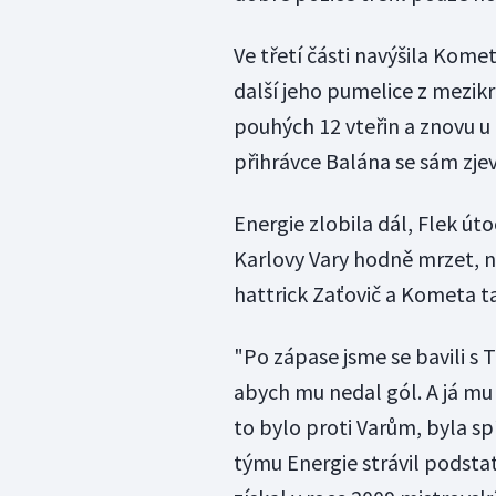
Ve třetí části navýšila Kome
další jeho pumelice z mezikr
pouhých 12 vteřin a znovu u 
přihrávce Balána se sám zje
Energie zlobila dál, Flek útoč
Karlovy Vary hodně mrzet,
hattrick Zaťovič a Kometa t
"Po zápase jsme se bavili s 
abych mu nedal gól. A já mu d
to bylo proti Varům, byla sp
týmu Energie strávil podsta