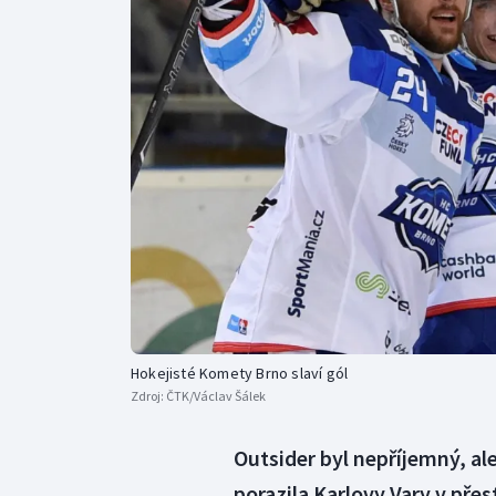
Curling
Dostihy
Florbal
Futsal
Golf
Gymnastika
Hokejisté Komety Brno slaví gól
Zdroj:
ČTK/Václav Šálek
Outsider byl nepříjemný, ale
porazila Karlovy Vary v pře