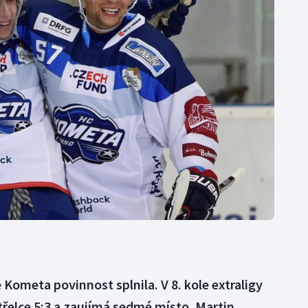
Moderní pětiboj
Triatlon
Motorsport
Veslování
Olympijské hry
Vodní slalom
Parasport
Volejbal
Plavání
Ostatní
Plážový volejbal
 Kometa povinnost splnila. V 8. kole extraligy
střelce 5:3 a zaujímá sedmé místo. Martin