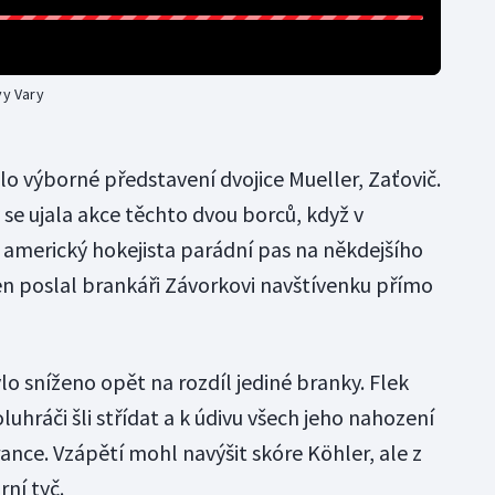
vy Vary
lo výborné představení dvojice Mueller, Zaťovič.
se ujala akce těchto dvou borců, když v
 americký hokejista parádní pas na někdejšího
en poslal brankáři Závorkovi navštívenku přímo
o sníženo opět na rozdíl jediné branky. Flek
luhráči šli střídat a k údivu všech jeho nahození
nce. Vzápětí mohl navýšit skóre Köhler, ale z
rní tyč.