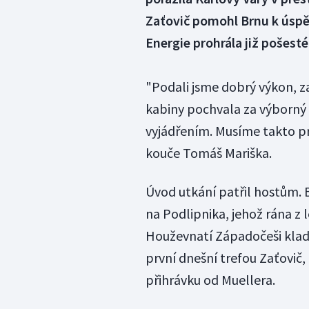
Zaťovič pomohl Brnu k úspěc
Energie prohrála již pošesté
"Podali jsme dobrý výkon, z
kabiny pochvala za výborný
vyjádřením. Musíme takto pra
kouče Tomáš Mariška.
Úvod utkání patřil hostům. 
na Podlipnika, jehož rána z
Houževnatí Západočeši kladli
první dnešní trefou Zaťovič, 
přihrávku od Muellera.