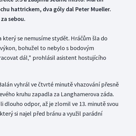
hu hattrickem, dva góly dal Peter Mueller.
 za sebou.
a který se nemusíme stydět. Hráčům šla do
 výkon, bohužel to nebylo s bodovým
covat dál," prohlásil asistent hostujícího
Balán vyhrál ve čtvrté minutě vhazování přesně
 levého kruhu zapadla za Langhamerova záda.
 dlouho odpor, až je zlomil ve 13. minutě svou
který si najel před bránu a využil parádní