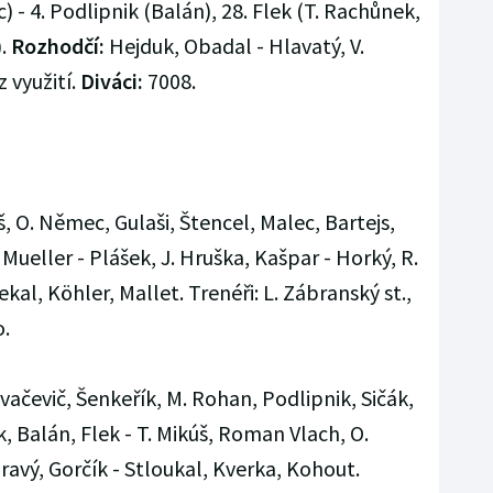
) - 4. Podlipnik (Balán), 28. Flek (T. Rachůnek,
).
Rozhodčí:
Hejduk, Obadal - Hlavatý, V.
z využití.
Diváci:
7008.
 O. Němec, Gulaši, Štencel, Malec, Bartejs,
, Mueller - Plášek, J. Hruška, Kašpar - Horký, R.
al, Köhler, Mallet. Trenéři: L. Zábranský st.,
o.
ačevič, Šenkeřík, M. Rohan, Podlipnik, Sičák,
, Balán, Flek - T. Mikúš, Roman Vlach, O.
avý, Gorčík - Stloukal, Kverka, Kohout.