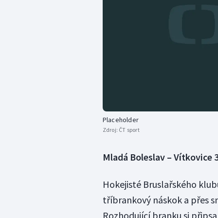
Placeholder
Zdroj:
ČT sport
Mladá Boleslav – Vítkovice 3
Hokejisté Bruslařského klub
tříbrankový náskok a přes sní
Rozhodující branku si přips