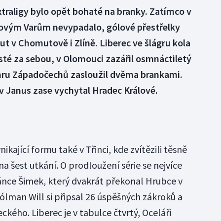
traligy bylo opět bohaté na branky. Zatímco v
rlovým Varům nevypadalo, gólové přestřelky
ut v Chomutově i Zlíně. Liberec ve šlágru kola
šesté za sebou, v Olomouci zazářil osmnáctiletý
ýhru Západočechů zasloužil dvěma brankami.
v Janus zase vychytal Hradec Králové.
ynikající formu také v Třinci, kde zvítězili těsně
 na šest utkání. O prodloužení série se nejvíce
ánce Šimek, který dvakrát překonal Hrubce v
ólman Will si připsal 26 úspěšných zákroků a
ckého. Liberec je v tabulce čtvrtý, Oceláři