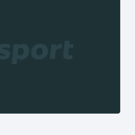
Moderní pětiboj
Triatlon
Motorsport
Veslování
Olympijské hry
Vodní slalom
Parasport
Volejbal
Plavání
Ostatní
Plážový volejbal