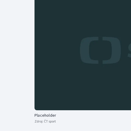
Curling
Dostihy
Florbal
Futsal
Golf
Gymnastika
Placeholder
Zdroj:
ČT sport