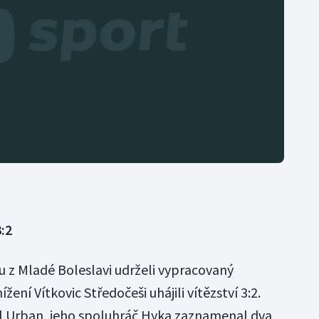
:2
u z Mladé Boleslavi udrželi vypracovaný
žení Vítkovic Středočeši uhájili vítězství 3:2.
al Urban, jeho spoluhráč Hyka zaznamenal dva