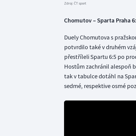
Zdroj:
ČT sport
Chomutov – Sparta Praha 6
Duely Chomutova s pražskou 
potvrdilo také v druhém vzá
přestříleli Spartu 6:5 po pro
Hostům zachránil alespoň b
tak v tabulce dotáhl na Spar
sedmé, respektive osmé pozi