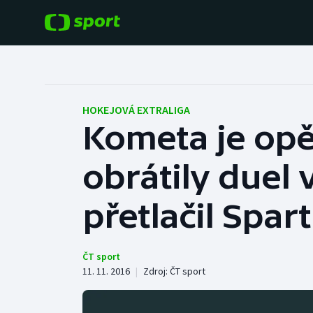
POPULÁRNÍ
DALŠÍ SPORTY
Fotbal
Americký fotbal
HOKEJOVÁ EXTRALIGA
Kometa je opě
Hokej
Baseball a softbal
obrátily duel
Tenis
Basketbal
Atletika
přetlačil Spar
Biatlon
Cyklistika
Boby a skeleton
ČT sport
11. 11. 2016
|
Zdroj:
ČT sport
Box