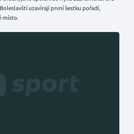
Boleslavští uzavírají první šestku pořadí,
é místo.