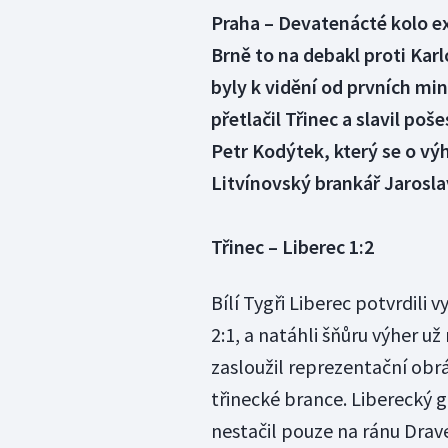
Praha – Devatenácté kolo ex
Brně to na debakl proti Ka
byly k vidění od prvních min
přetlačil Třinec a slavil po
Petr Kodýtek, který se o v
Litvínovský brankář Jarosla
Třinec – Liberec 1:2
Bílí Tygři Liberec potvrdili v
2:1, a natáhli šňůru výher už
zasloužil reprezentační obr
třinecké brance. Liberecký g
nestačil pouze na ránu Drave