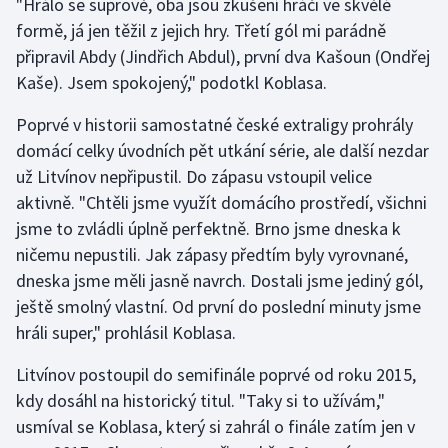
"Hrálo se suprově, oba jsou zkušení hráči ve skvělé
formě, já jen těžil z jejich hry. Třetí gól mi parádně
Olympijské hry
připravil Abdy (Jindřich Abdul), první dva Kašoun (Ondřej
Parasport
Kaše). Jsem spokojený," podotkl Koblasa.
Poprvé v historii samostatné české extraligy prohrály
Plavání
domácí celky úvodních pět utkání série, ale další nezdar
Plážový volejbal
už Litvínov nepřipustil. Do zápasu vstoupil velice
aktivně. "Chtěli jsme využít domácího prostředí, všichni
Ragby
jsme to zvládli úplně perfektně. Brno jsme dneska k
ničemu nepustili. Jak zápasy předtím byly vyrovnané,
Rychlobruslení
dneska jsme měli jasně navrch. Dostali jsme jediný gól,
ještě smolný vlastní. Od první do poslední minuty jsme
Rychlostní kanoistika
hráli super," prohlásil Koblasa.
Short track
Litvínov postoupil do semifinále poprvé od roku 2015,
kdy dosáhl na historický titul. "Taky si to užívám,"
Sportovní střelba
usmíval se Koblasa, který si zahrál o finále zatím jen v