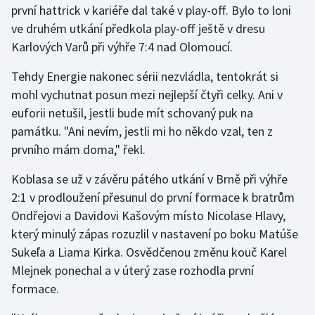
první hattrick v kariéře dal také v play-off. Bylo to loni
ve druhém utkání předkola play-off ještě v dresu
Gymnastika
Karlových Varů při výhře 7:4 nad Olomoucí.
Házená
Tehdy Energie nakonec sérii nezvládla, tentokrát si
mohl vychutnat posun mezi nejlepší čtyři celky. Ani v
Jezdectví
euforii netušil, jestli bude mít schovaný puk na
památku. "Ani nevím, jestli mi ho někdo vzal, ten z
Judo
prvního mám doma," řekl.
Krasobruslení
Koblasa se už v závěru pátého utkání v Brně při výhře
2:1 v prodloužení přesunul do první formace k bratrům
Lezení
Ondřejovi a Davidovi Kašovým místo Nicolase Hlavy,
který minulý zápas rozuzlil v nastavení po boku Matúše
Lyže a snowboard
Sukeľa a Liama Kirka. Osvědčenou změnu kouč Karel
Moderní pětiboj
Mlejnek ponechal a v úterý zase rozhodla první
formace.
Motorsport