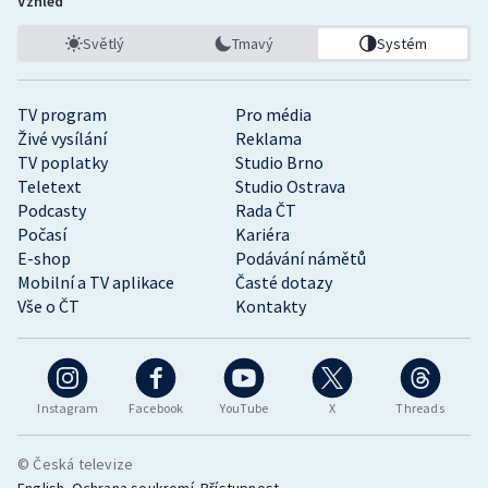
Vzhled
Světlý
Tmavý
Systém
TV program
Pro média
Živé vysílání
Reklama
TV poplatky
Studio Brno
Teletext
Studio Ostrava
Podcasty
Rada ČT
Počasí
Kariéra
E-shop
Podávání námětů
Mobilní a TV aplikace
Časté dotazy
Vše o ČT
Kontakty
Instagram
Facebook
YouTube
X
Threads
© Česká televize