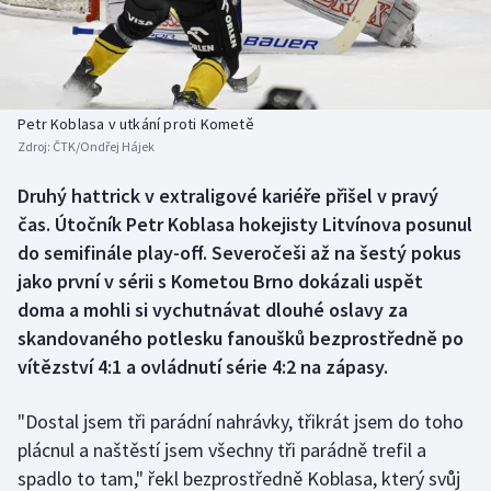
Baseball a softbal
Soutěže
Basketbal
Historické návraty
Biatlon
Aplikace ČT sport
Petr Koblasa v utkání proti Kometě
Zdroj:
ČTK/Ondřej Hájek
Boby a skeleton
AZ kvíz
Druhý hattrick v extraligové kariéře přišel v pravý
čas. Útočník Petr Koblasa hokejisty Litvínova posunul
Box
do semifinále play-off. Severočeši až na šestý pokus
Curling
jako první v sérii s Kometou Brno dokázali uspět
doma a mohli si vychutnávat dlouhé oslavy za
Dostihy
skandovaného potlesku fanoušků bezprostředně po
vítězství 4:1 a ovládnutí série 4:2 na zápasy.
Florbal
"Dostal jsem tři parádní nahrávky, třikrát jsem do toho
Futsal
plácnul a naštěstí jsem všechny tři parádně trefil a
spadlo to tam," řekl bezprostředně Koblasa, který svůj
Golf