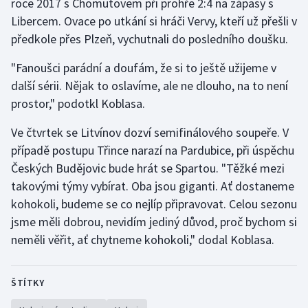
roce 2017 s Chomutovem při prohře 2:4 na zápasy s
Stolní tenis
Libercem. Ovace po utkání si hráči Vervy, kteří už přešli v
předkole přes Plzeň, vychutnali do posledního doušku.
Triatlon
"Fanoušci parádní a doufám, že si to ještě užijeme v
Veslování
další sérii. Nějak to oslavíme, ale ne dlouho, na to není
prostor," podotkl Koblasa.
Vodní slalom
Ve čtvrtek se Litvínov dozví semifinálového soupeře. V
Volejbal
případě postupu Třince narazí na Pardubice, při úspěchu
Českých Budějovic bude hrát se Spartou. "Těžké mezi
Ostatní
takovými týmy vybírat. Oba jsou giganti. Ať dostaneme
kohokoli, budeme se co nejlíp připravovat. Celou sezonu
jsme měli dobrou, nevidím jediný důvod, proč bychom si
neměli věřit, ať chytneme kohokoli," dodal Koblasa.
ŠTÍTKY