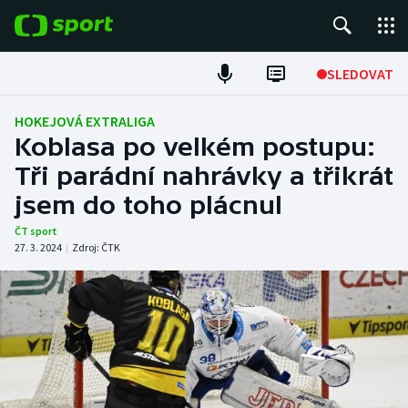
POPULÁRNÍ
SLEDOVAT
Fotbal
HOKEJOVÁ EXTRALIGA
Koblasa po velkém postupu:
Hokej
Tři parádní nahrávky a třikrát
jsem do toho plácnul
Tenis
ČT sport
Atletika
27. 3. 2024
|
Zdroj:
ČTK
Cyklistika
DALŠÍ SPORTY
Americký fotbal
NEPŘEHLÉDNĚTE