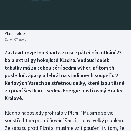
Baseball a softbal
Soutěže
Basketbal
Historické návraty
Biatlon
Aplikace ČT sport
Placeholder
Zdroj:
ČT sport
Boby a skeleton
AZ kvíz
Zastavit rozjetou Sparta zkusí v pátečním utkání 23.
kola extraligy hokejisté Kladna. Vedoucí celek
Box
tabulky má za sebou sérií sedmi výher, přitom tři
Curling
poslední zápasy odehrál na stadionech soupeřů. V
Karlových Varech se střetnou celky, které jsou těsně
Dostihy
za první šestkou – sedmá Energie hostí osmý Hradec
Králové.
Florbal
Kladno naposledy prohrálo v Plzni. "Musíme se víc
Futsal
soustředit na proměňování šancí. To byl velký problém.
Ze zápasu proti Plzni si musíme vzít poučení i v tom, že
Golf