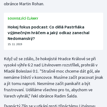
obránce Martin Rohan.
Olympijské hry
SOUVISEJÍCÍ ČLÁNKY
Parasport
Hokej fokus podcast: Co dělá Pastrňáka
Plavání
výjimečným hráčem a jaký odkaz zanechal
Nedomanský?
Plážový volejbal
15. 11. 2019
Ragby
Když už se zdálo, že hokejisté Hradce Králové se při
vysoké výhře 6:2 nad Litvínovem rozstříleli, prohráli v
Rychlobruslení
Mladé Boleslavi 0:1. "Strašně moc chceme dát gól, ale
Rychlostní kanoistika
nemáme štěstí v koncovce. Musíme začít pracovat jinak
a jít tomu naproti. Nesmíme začít panikařit a být
Short track
frustrovaní. Uděláme všechno pro to, abychom ve
Varech vyhráli," řekl obránce Radim Šalda.
Sportovní střelba
Dvanáctý Zlín se v utkání proti třináctému Litvínovu