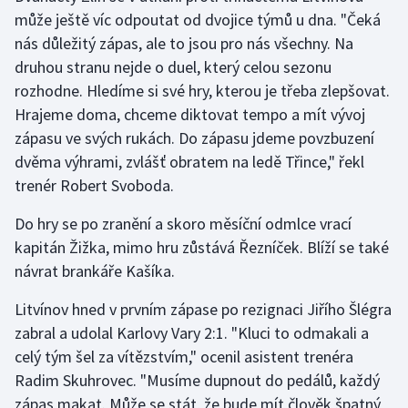
Stolní tenis
může ještě víc odpoutat od dvojice týmů u dna. "Čeká
nás důležitý zápas, ale to jsou pro nás všechny. Na
Triatlon
druhou stranu nejde o duel, který celou sezonu
rozhodne. Hledíme si své hry, kterou je třeba zlepšovat.
Veslování
Hrajeme doma, chceme diktovat tempo a mít vývoj
zápasu ve svých rukách. Do zápasu jdeme povzbuzení
Vodní slalom
dvěma výhrami, zvlášť obratem na ledě Třince," řekl
trenér Robert Svoboda.
Volejbal
Do hry se po zranění a skoro měsíční odmlce vrací
Ostatní
kapitán Žižka, mimo hru zůstává Řezníček. Blíží se také
návrat brankáře Kašíka.
Litvínov hned v prvním zápase po rezignaci Jiřího Šlégra
zabral a udolal Karlovy Vary 2:1. "Kluci to odmakali a
celý tým šel za vítězstvím," ocenil asistent trenéra
Radim Skuhrovec. "Musíme dupnout do pedálů, každý
zápas makat. Může se stát, že bude mít člověk špatný