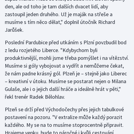
den, ale od toho je tam dalších dvacet lidí, aby
zastoupil jeden druhého. Už je maják na střeše a
musíme s tím něco dělat," doplnil útočník Richard
Jarůšek.
Poslední Pardubice před utkáním s Plzní povzbudil bod
z ledu rozjetého Liberce. "Kdybychom byli
produktivnější, mohli jsme třeba pomýšlet i na vítězství.
Musíme si góly vybojovat a vydřít a nemůžeme čekat,
že nám padne krásný gól. Plzeň je – stejně jako Liberec
– kreativní v útoku. Musíme se postarat nejen o Milana
Gulaše, ale i o jejich další hráče a ideálně hrát v pěti,"
řekl trenér Radek Bělohlav.
Plzeň se drží před Východočechy přes jejich tabulkové
postavení na pozoru. "V extralize může každý porazit
každého. My se na to musíme stoprocentně připravit.
Hrajeme venku, bude to náročné i kvůli cestování.