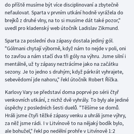
do příště musíme být více disciplinovaní a zbytečně
nefaulovat. Sparta v prvním utkání hodně vyrážela do
Gymnastika
brejků z druhé vlny, na to si musíme dát také pozor,"
uvedl pro kladenský web útočník Ladislav Zikmund.
Házená
Sparta za poslední dva zápasy dostala jediný gól.
Jezdectví
"Gólmani chytají výborně, když nám to nejde v poli, oni
to zavřou a nám stačí dva tři góly na výhru. Jsme silní i
Judo
mentálně, už ty zápasy neztrácíme jako na začátku
sezony. Je to jedno s druhým; když párkrát vyhrajete,
Krasobruslení
sebevědomí jde nahoru," řekl útočník Robert Říčka.
Lezení
Karlovy Vary se představí doma poprvé po sérii čtyř
venkovních utkání, z nichž dvě vyhrály. To byly ale jediné
Lyže a snowboard
úspěchy z posledních šesti duelů. "Těšíme se domů.
Moderní pětiboj
Hráli jsme čtyři těžké zápasy venku a uhráli jsme výhry,
za něž jsme rádi. I v Litvínově to na nějaký bodík bylo,
Motorsport
ale bohužel," řekl po nedělní prohře v Litvínově 1:2