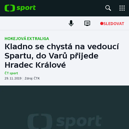
POPULÁRNÍ
SLEDOVAT
Fotbal
HOKEJOVÁ EXTRALIGA
Kladno se chystá na vedoucí
Hokej
Spartu, do Varů přijede
Hradec Králové
Tenis
ČT sport
Atletika
29. 11. 2019
|
Zdroj:
ČTK
Cyklistika
DALŠÍ SPORTY
Americký fotbal
NEPŘEHLÉDNĚTE