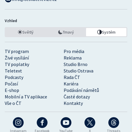
Vzhled
Světlý
Tmavý
Systém
TV program
Pro média
Živé vysílání
Reklama
TV poplatky
Studio Brno
Teletext
Studio Ostrava
Podcasty
Rada ČT
Počasí
Kariéra
E-shop
Podávání námětů
Mobilní a TV aplikace
Časté dotazy
Vše o ČT
Kontakty
Instagram
Facebook
YouTube
X
Threads