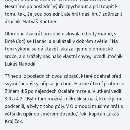
Nesmíme po poslední výhře zpychnout a přistoupit k
tomu tak, že jsou poslední, ale hrát naši hru," zdůraznil
útočník Matyáš Kantner.
Olomouc dvakrát po sobě usilovala o body marně, v
Brně (3:4) se Hanáci ale ukázali v dobrém světle. "Na
tom výkonu se dá stavět, ukázali jsme olomoucké
srdce, ale srážely nás naše vlastní chyby," uvedl útočník
Lukáš Nahodil.
Třinec si z posledních dvou zápasů, které odehrál před
svými fanoušky, připsal jen bod. Hlavně úterní prohra se
Zlínem 4:5 po nájezdech Oceláře mrzela. V utkání vedli
3:0 a 4:2. "Bylo tam možná i několik situací, které jsme
podcenili, a byly z toho góly. V Olomouci musíme hrát s
větší disciplínou směrem dozadu," řekl kapitán Lukáš
Krajíček.