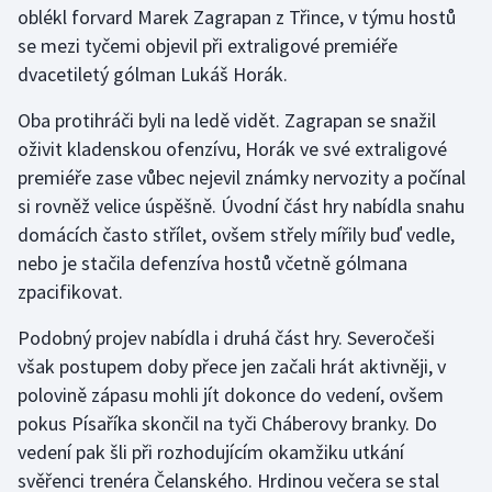
oblékl forvard Marek Zagrapan z Třince, v týmu hostů
se mezi tyčemi objevil při extraligové premiéře
Gymnastika
dvacetiletý gólman Lukáš Horák.
Házená
Oba protihráči byli na ledě vidět. Zagrapan se snažil
oživit kladenskou ofenzívu, Horák ve své extraligové
Jezdectví
premiéře zase vůbec nejevil známky nervozity a počínal
si rovněž velice úspěšně. Úvodní část hry nabídla snahu
Judo
domácích často střílet, ovšem střely mířily buď vedle,
nebo je stačila defenzíva hostů včetně gólmana
Krasobruslení
zpacifikovat.
Lezení
Podobný projev nabídla i druhá část hry. Severočeši
však postupem doby přece jen začali hrát aktivněji, v
Lyže a snowboard
polovině zápasu mohli jít dokonce do vedení, ovšem
Moderní pětiboj
pokus Písaříka skončil na tyči Cháberovy branky. Do
vedení pak šli při rozhodujícím okamžiku utkání
Motorsport
svěřenci trenéra Čelanského. Hrdinou večera se stal