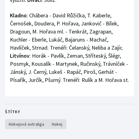
Kladno
: Chábera - David Růžička, T. Kaberle,
Černošek, Doudera, P. Hořava, Jankovič - Bílek,
Dragoun, M. Hořava ml. - Tenkrát, Zagrapan,
Kuchler - Eberle, Lukáč, Bajaruns - Machač,
Havlíček, Strnad. Trenéři: Čelanský, Neliba a Zajíc.
Litvínov
: Horák - Pavlík, Zeman, Stříteský, Šlégr,
Posmyk, Kousalík - Martynek, Ručinský, Trávníček -
Jánský, J. Černý, Lukeš - Rapáč, Piroš, Gerhát -
Písařík, Jurčík, Pšurný. Trenéři: Rulík a M. Hořava st.
ŠTÍTKY
Hokejová extraliga
Hokej