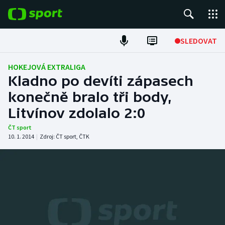
POPULÁRNÍ
SLEDOVAT
Fotbal
HOKEJOVÁ EXTRALIGA
Kladno po devíti zápasech
Hokej
konečně bralo tři body,
Litvínov zdolalo 2:0
Tenis
ČT sport
Atletika
10. 1. 2014
|
Zdroj:
ČT sport
,
ČTK
Cyklistika
DALŠÍ SPORTY
Americký fotbal
NEPŘEHLÉDNĚTE