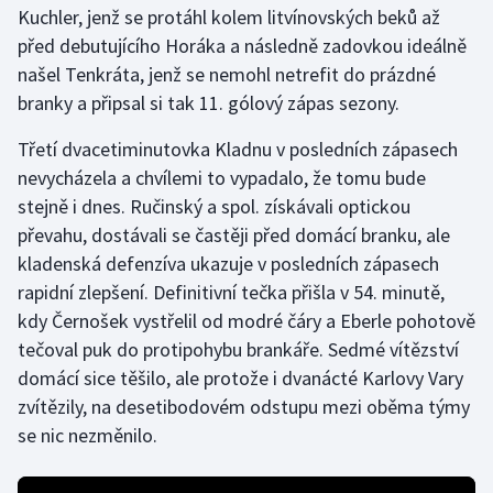
Kuchler, jenž se protáhl kolem litvínovských beků až
Olympijské hry
před debutujícího Horáka a následně zadovkou ideálně
našel Tenkráta, jenž se nemohl netrefit do prázdné
Parasport
branky a připsal si tak 11. gólový zápas sezony.
Plavání
Třetí dvacetiminutovka Kladnu v posledních zápasech
nevycházela a chvílemi to vypadalo, že tomu bude
Plážový volejbal
stejně i dnes. Ručinský a spol. získávali optickou
převahu, dostávali se častěji před domácí branku, ale
Ragby
kladenská defenzíva ukazuje v posledních zápasech
rapidní zlepšení. Definitivní tečka přišla v 54. minutě,
Rychlobruslení
kdy Černošek vystřelil od modré čáry a Eberle pohotově
tečoval puk do protipohybu brankáře. Sedmé vítězství
Rychlostní kanoistika
domácí sice těšilo, ale protože i dvanácté Karlovy Vary
Short track
zvítězily, na desetibodovém odstupu mezi oběma týmy
se nic nezměnilo.
Sportovní střelba