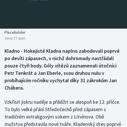
Baseball a softbal
Soutěže
Basketbal
Historické návraty
Biatlon
Aplikace ČT sport
Placeholder
Zdroj:
ČT sport
Boby a skeleton
AZ kvíz
Kladno - Hokejisté Kladna naplno zabodovali poprvé
po devíti zápasech, v nichž dohromady nastřádali
Box
pouze čtyři body. Góly vítězů zaznamenali útočníci
Curling
Petr Tenkrát a Jan Eberle, svou druhou nulu v
probíhajícím ročníku vychytal díky 31 zákrokům Jan
Dostihy
Chábera.
Florbal
Vzkřísit jiskru naděje a přiblížit se alespoň ke 12. příčce.
To bylo velké přání Středočechů před zápasem s
Futsal
tradičním extraligovým sokem z Litvínova. Obě
mužstva představila nové tváře. Kladenský dres poprvé
Golf