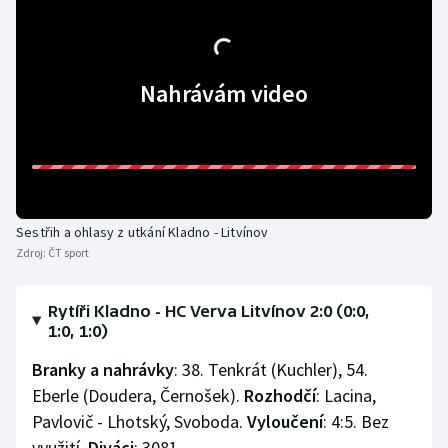
Stolní tenis
Triatlon
Nahrávám video
Veslování
Vodní slalom
Volejbal
Sestřih a ohlasy z utkání Kladno - Litvínov
Ostatní
Zdroj:
ČT sport
Rytíři Kladno - HC Verva Litvínov 2:0 (0:0,
1:0, 1:0)
Branky a nahrávky
: 38. Tenkrát (Kuchler), 54.
Eberle (Doudera, Černošek).
Rozhodčí
: Lacina,
Pavlovič - Lhotský, Svoboda.
Vyloučení
: 4:5. Bez
využití.
Diváci
: 3081.