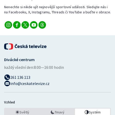
Nenechte si nikde ujít nejnovější sportovní události. Sledujte nás i
na Facebooku, X, Instagramu, Threads či YouTube a buďte v obraze.
Divácké centrum
každý všední den:
8:00—16:00 hodin
261 136 113
info@ceskatelevize.cz
Vzhled
Světlý
Tmavý
Systém