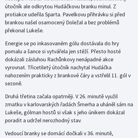
útočník ale odkrytou Hudáčkovu branku minul. Z
protiakce udeřila Sparta. Pavelkovu přihrávku si před
Gymnastika
brankou našel osamocený Doležal a bez problémů
Házená
překonal Lukeše.
Energie se po inkasovaném gólu dostávala do hry
Jezdectví
pomalu a šance si vytvářela jen stěží. Přesto hosté
Judo
dokázali zásluhou Rachůnkovy nenápadné akce
vyrovnat. Třicetiletý útočník nachytal Hudáčka
Krasobruslení
nahozením prakticky z brankové čáry a vstřelil 11. gól v
sezoně.
Lezení
Druhá třetina začala opatrněji. V 26. minutě využil
Lyže a snowboard
zmatku v karlovarských řadách Šmerha a uháněl sám na
Lukeše, gólman hostů si však s jeho únikem dokázal
Moderní pětiboj
poradit a udržel nerozhodný stav.
Motorsport
Vedoucí branky se domácí dočkali v 36. minutě,