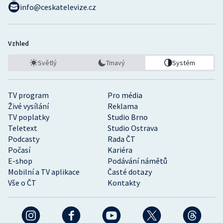
info@ceskatelevize.cz
Vzhled
Světlý
Tmavý
Systém
TV program
Pro média
Živé vysílání
Reklama
TV poplatky
Studio Brno
Teletext
Studio Ostrava
Podcasty
Rada ČT
Počasí
Kariéra
E-shop
Podávání námětů
Mobilní a TV aplikace
Časté dotazy
Vše o ČT
Kontakty