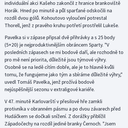
individuální akci Kašeho zakončil z hranice brankoviště
Olympijské hry
Horák. Hned po minutě a půl sparťané odskočili na
rozdíl dvou gólů. Kohoutovo vyloučení potrestal
Parasport
Thorell, jenž z pravého kruhu potřetí prostřelil Lukeše.
Plavání
Pavelka si v zápase připsal dvě přihrávky a s 25 body
(5+20) je nejproduktivnějším obráncem Sparty. "V
Plážový volejbal
posledních zápasech se mi bodově daří, ale rozhodně to
pro mě není priorita, důležité jsou týmové výhry.
Ragby
Osobně se na ledě cítím dobře, ale je to hlavně kvůli
tomu, že fungujeme jako tým a sbíráme důležité výhry,"
Rychlobruslení
uvedl Tomáš Pavelka, jenž prožívá bodově
nejúspěšnější sezonu v extraligové kariéře.
Rychlostní kanoistika
V 47. minutě Karlovarští v přesilové hře zamkli
Short track
protivníka v obranném pásmu a po dvou závarech před
Hudáčkem se dočkali snížení. Z dorážky přiblížil
Sportovní střelba
Západočechy na rozdíl jediné branky Černoch. "Jsem