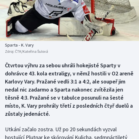
Baseball a softbal
Soutěže
Basketbal
Historické návraty
Biatlon
Aplikace ČT sport
Sparta - K. Vary
Boby a skeleton
AZ kvíz
Zdroj:
ČTK/Kateřina Šulová
Box
Čtvrtou výhru za sebou uhráli hokejisté Sparty v
dohrávce 43. kola extraligy, v němž hostili v O2 areně
Curling
Karlovy Vary. Pražané vedli 3:1 a 4:2, ale soupeř jim
nedal nic zadarmo a Sparta nakonec zvítězila jen
Dostihy
těsně 4:3. Pražané se v tabulce posunuli na šesté
místo, K. Vary prohrály třetí z posledních čtyř duelů a
Florbal
zůstaly jedenácté.
Futsal
Utkání začalo zostra. Už po 20 sekundách vyzval
hostující Plutnar ke skórování Kulicha, sedmnáctiletý
Golf