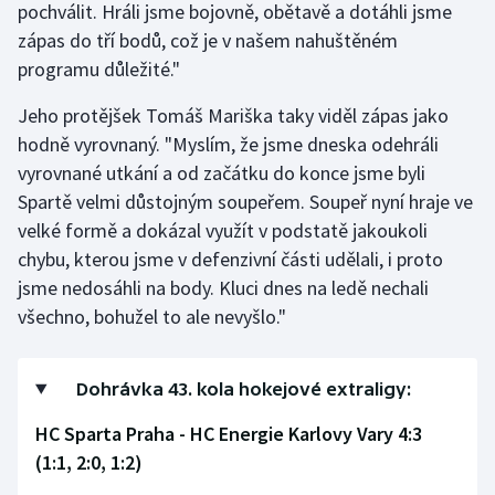
pochválit. Hráli jsme bojovně, obětavě a dotáhli jsme
zápas do tří bodů, což je v našem nahuštěném
programu důležité."
Jeho protějšek Tomáš Mariška taky viděl zápas jako
hodně vyrovnaný. "Myslím, že jsme dneska odehráli
vyrovnané utkání a od začátku do konce jsme byli
Spartě velmi důstojným soupeřem. Soupeř nyní hraje ve
velké formě a dokázal využít v podstatě jakoukoli
chybu, kterou jsme v defenzivní části udělali, i proto
jsme nedosáhli na body. Kluci dnes na ledě nechali
všechno, bohužel to ale nevyšlo."
Dohrávka 43. kola hokejové extraligy:
HC Sparta Praha - HC Energie Karlovy Vary 4:3
(1:1, 2:0, 1:2)