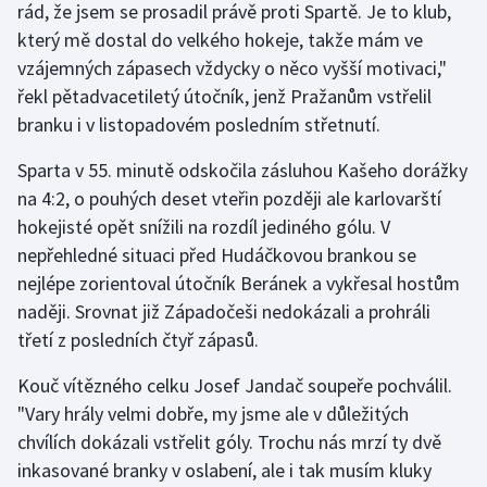
rád, že jsem se prosadil právě proti Spartě. Je to klub,
Stolní tenis
který mě dostal do velkého hokeje, takže mám ve
vzájemných zápasech vždycky o něco vyšší motivaci,"
Triatlon
řekl pětadvacetiletý útočník, jenž Pražanům vstřelil
Veslování
branku i v listopadovém posledním střetnutí.
Sparta v 55. minutě odskočila zásluhou Kašeho dorážky
Vodní slalom
na 4:2, o pouhých deset vteřin později ale karlovarští
Volejbal
hokejisté opět snížili na rozdíl jediného gólu. V
nepřehledné situaci před Hudáčkovou brankou se
Ostatní
nejlépe zorientoval útočník Beránek a vykřesal hostům
naději. Srovnat již Západočeši nedokázali a prohráli
třetí z posledních čtyř zápasů.
Kouč vítězného celku Josef Jandač soupeře pochválil.
"Vary hrály velmi dobře, my jsme ale v důležitých
chvílích dokázali vstřelit góly. Trochu nás mrzí ty dvě
inkasované branky v oslabení, ale i tak musím kluky