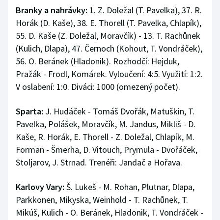
Branky a nahrávky:
1. Z. Doležal (T. Pavelka), 37. R.
Horák (D. Kaše), 38. E. Thorell (T. Pavelka, Chlapík),
55. D. Kaše (Z. Doležal, Moravčík) - 13. T. Rachůnek
(Kulich, Dlapa), 47. Černoch (Kohout, T. Vondráček),
56. O. Beránek (Hladonik). Rozhodčí: Hejduk,
Pražák - Frodl, Komárek. Vyloučení: 4:5. Využití: 1:2.
V oslabení: 1:0. Diváci: 1000 (omezený počet).
Sparta:
J. Hudáček - Tomáš Dvořák, Matuškin, T.
Pavelka, Polášek, Moravčík, M. Jandus, Mikliš - D.
Kaše, R. Horák, E. Thorell - Z. Doležal, Chlapík, M.
Forman - Šmerha, D. Vitouch, Prymula - Dvořáček,
Stoljarov, J. Strnad. Trenéři: Jandač a Hořava.
Karlovy Vary:
Š. Lukeš - M. Rohan, Plutnar, Dlapa,
Parkkonen, Mikyska, Weinhold - T. Rachůnek, T.
Mikúš, Kulich - O. Beránek, Hladonik, T. Vondráček -