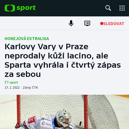
POPULÁRNÍ
SLEDOVAT
Fotbal
HOKEJOVÁ EXTRALIGA
Karlovy Vary v Praze
Hokej
neprodaly kůži lacino, ale
Sparta vyhrála i čtvrtý zápas
Tenis
za sebou
Atletika
ČT sport
17. 2. 2022
|
Zdroj:
ČTK
Cyklistika
DALŠÍ SPORTY
Americký fotbal
NEPŘEHLÉDNĚTE