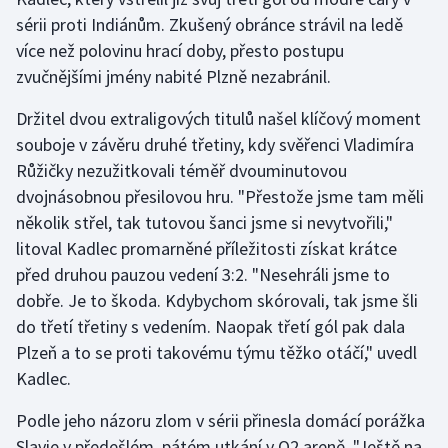
sérii proti Indiánům. Zkušený obránce strávil na ledě
Olympijské hry
více než polovinu hrací doby, přesto postupu
zvučnějšími jmény nabité Plzně nezabránil.
Parasport
Držitel dvou extraligových titulů našel klíčový moment
Plavání
souboje v závěru druhé třetiny, kdy svěřenci Vladimíra
Růžičky nezužitkovali téměř dvouminutovou
Plážový volejbal
dvojnásobnou přesilovou hru. "Přestože jsme tam měli
několik střel, tak tutovou šanci jsme si nevytvořili,"
Ragby
litoval Kadlec promarněné příležitosti získat krátce
Rychlobruslení
před druhou pauzou vedení 3:2. "Nesehráli jsme to
dobře. Je to škoda. Kdybychom skórovali, tak jsme šli
Rychlostní kanoistika
do třetí třetiny s vedením. Naopak třetí gól pak dala
Plzeň a to se proti takovému týmu těžko otáčí," uvedl
Short track
Kadlec.
Sportovní střelba
Podle jeho názoru zlom v sérii přinesla domácí porážka
Slavie v předešlém, pátém utkání v O2 areně. "Ještě na