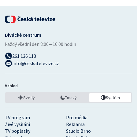
Divácké centrum
každý všední den:
8:00—16:00 hodin
261 136 113
info@ceskatelevize.cz
Vzhled
Světlý
Tmavý
Systém
TV program
Pro média
Živé vysílání
Reklama
TV poplatky
Studio Brno