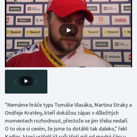
Gymnastika
Házená
Jezdectví
Judo
Krasobruslení
Lezení
Lyže a snowboard
"Nemáme hráče typu Tomáše Vlasáka, Martina Straky a
Ondřeje Kratěny, kteří dokážou zápas v důležitých
Moderní pětiboj
momentech rozhodnout, přestože se jim třeba nedaří.
O to více si cením, že jsme to dotáhli tak daleko," řekl
Motorsport
Kadlec, který vstřelil již svůj třetí gól od modré čáry v