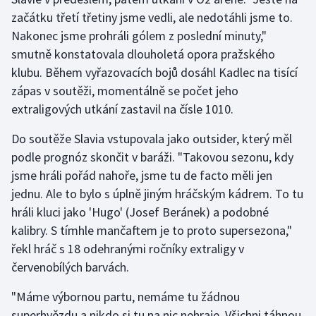
Stolní tenis
začátku třetí třetiny jsme vedli, ale nedotáhli jsme to.
Nakonec jsme prohráli gólem z poslední minuty,"
Triatlon
smutně konstatovala dlouholetá opora pražského
klubu. Během vyřazovacích bojů dosáhl Kadlec na tisící
Veslování
zápas v soutěži, momentálně se počet jeho
extraligových utkání zastavil na čísle 1010.
Vodní slalom
Do soutěže Slavia vstupovala jako outsider, který měl
Volejbal
podle prognóz skončit v baráži. "Takovou sezonu, kdy
jsme hráli pořád nahoře, jsme tu de facto měli jen
Ostatní
jednu. Ale to bylo s úplně jiným hráčským kádrem. To tu
hráli kluci jako 'Hugo' (Josef Beránek) a podobné
kalibry. S tímhle mančaftem je to proto supersezona,"
řekl hráč s 18 odehranými ročníky extraligy v
červenobílých barvách.
"Máme výbornou partu, nemáme tu žádnou
superhvězdu a nikdo si tu na nic nehraje. Všichni táhnou