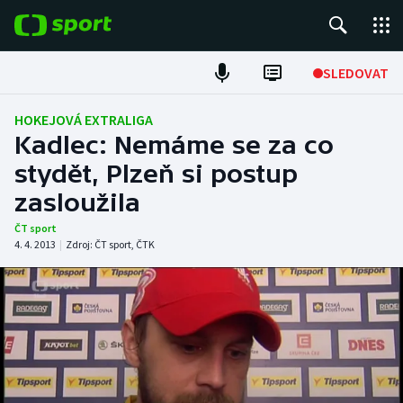
POPULÁRNÍ
SLEDOVAT
Fotbal
HOKEJOVÁ EXTRALIGA
Kadlec: Nemáme se za co
Hokej
stydět, Plzeň si postup
zasloužila
Tenis
ČT sport
Atletika
4. 4. 2013
|
Zdroj:
ČT sport
,
ČTK
Cyklistika
DALŠÍ SPORTY
Americký fotbal
NEPŘEHLÉDNĚTE