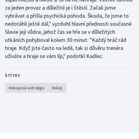
za jeden provaz a důležité je i štěstí. Začali jsme
vyhrávat a přišla psychická pohoda. Škoda, že jsme to
nedotáhli ještě dál," vyzdvihl hlavní přednosti současné
Slavie její vůdce, jehož čas ve hře se v důležitých
utkáních pohyboval kolem 30 minut. "Každý hráč rád
hraje. Když jste často na ledě, tak si důvěru trenéra
užíváte a hraje se vám líp," podotkl Kadlec.
ŠTÍTKY
Hokejová extraliga
Hokej