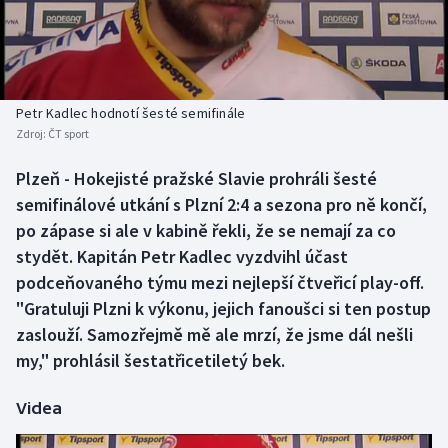
Baseball a softbal
Soutěže
Basketbal
Historické návraty
Biatlon
Aplikace ČT sport
Petr Kadlec hodnotí šesté semifinále
Zdroj:
ČT sport
Boby a skeleton
AZ kvíz
Plzeň - Hokejisté pražské Slavie prohráli šesté
semifinálové utkání s Plzní 2:4 a sezona pro ně končí,
Box
po zápase si ale v kabině řekli, že se nemají za co
Curling
stydět. Kapitán Petr Kadlec vyzdvihl účast
podceňovaného týmu mezi nejlepší čtveřicí play-off.
Dostihy
"Gratuluji Plzni k výkonu, jejich fanoušci si ten postup
zaslouží. Samozřejmě mě ale mrzí, že jsme dál nešli
Florbal
my," prohlásil šestatřicetiletý bek.
Futsal
Videa
Golf