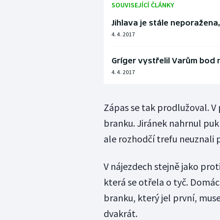
SOUVISEJÍCÍ ČLÁNKY
Jihlava je stále neporažena
4. 4. 2017
Gríger vystřelil Varům bod 
4. 4. 2017
Zápas se tak prodlužoval. V
branku. Jiránek nahrnul puk
ale rozhodčí trefu neuznali
V nájezdech stejně jako pro
která se otřela o tyč. Domá
branku, který jel první, mu
dvakrát.