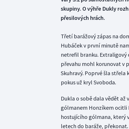
skupiny. O výhře Dukly rozh
přesilových hrách.
Třetí barážový zápas na do
Hubáček v první minutě nama
netrefil branku. Extraligový
převahu mohl korunovat v př
Skuhravý. Poprvé šla střela
pokus už kryl Svoboda.
Dukla o sobě dala vědět až 
gólmanem Honzíkem ocitli D
hostujícího gólmana, který
letech do baráže, překonat.