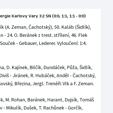
rgie Karlovy Vary 3:2 SN (0:0, 1:1, 1:1 - 0:0)
ík (A. Zeman, Čachotský), 50. Kaláb (Šidlík),
- 24. O. Beránek z trest. střílení, 46. Flek
 Souček - Gebauer, Lederer. Vyloučení: 1:4.
a, D. Kajínek, Bilčík, Dundáček, Půža, Šidlík,
Diviš - Jiránek, R. Hubáček, Anděl - Čachotský,
vský, Březina, Jergl. Trenéři: Vlk a F. Zeman.
ák, M. Rohan, Baránek, Harant, Dujsík, Tomáš
 - Mikulík, Dušek, T. Rachůnek - Gorčík,