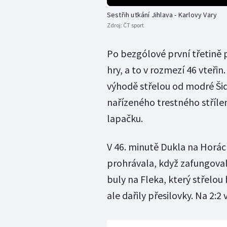
Sestřih utkání Jihlava - Karlovy Vary
Zdroj:
ČT sport
Po bezgólové první třetině 
hry, a to v rozmezí 46 vteři
výhodě střelou od modré Šidl
nařízeného trestného střílen
lapačku.
V 46. minutě Dukla na Horá
prohrávala, když zafungoval
buly na Fleka, který střelou
ale dařily přesilovky. Na 2: