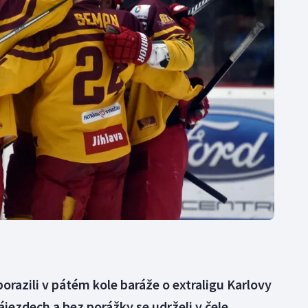
Moderní pětiboj
Triatlon
Motorsport
Veslování
Olympijské hry
Vodní slalom
Parasport
Volejbal
Plavání
Ostatní
Plážový volejbal
porazili v pátém kole baráže o extraligu Karlovy
jezdech a bez porážky se udrželi v čele