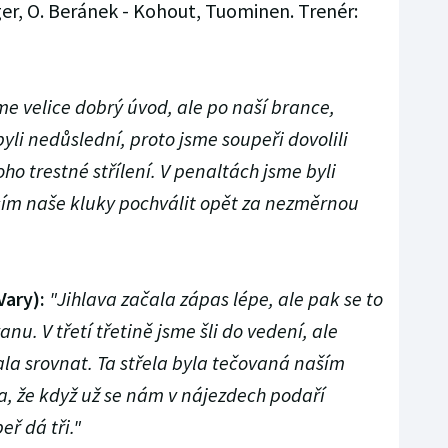
íger, O. Beránek - Kohout, Tuominen. Trenér:
me velice dobrý úvod, ale po naší brance,
 byli nedůslední, proto jsme soupeři dovolili
ho trestné střílení. V penaltách jsme byli
usím naše kluky pochválit opět za nezměrnou
Vary):
"Jihlava začala zápas lépe, ale pak se to
anu. V třetí třetině jsme šli do vedení, ale
ala srovnat. Ta střela byla tečovaná naším
a, že když už se nám v nájezdech podaří
eř dá tři."