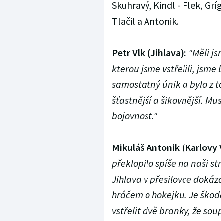
Skuhravý, Kindl - Flek, Gr
Tlačil a Antonik.
Petr Vlk (Jihlava):
"Měli js
kterou jsme vstřelili, jsme
samostatný únik a bylo z to
šťastnější a šikovnější. M
bojovnost."
Mikuláš Antonik (Karlovy 
překlopilo spíše na naši str
Jihlava v přesilovce dokáz
hráčem o hokejku. Je škod
vstřelit dvě branky, že soup