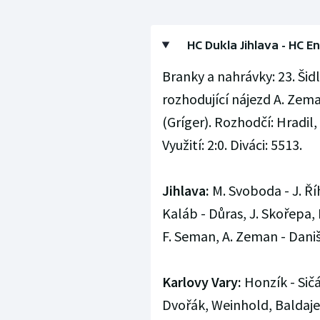
HC Dukla Jihlava - HC Ene
Branky a nahrávky: 23. Šidl
rozhodující nájezd A. Zeman 
(Gríger). Rozhodčí: Hradil,
Využití: 2:0. Diváci: 5513.
Jihlava:
M. Svoboda - J. Říh
Kaláb - Důras, J. Skořepa, 
F. Seman, A. Zeman - Danišo
Karlovy Vary:
Honzík - Sič
Dvořák, Weinhold, Baldajev