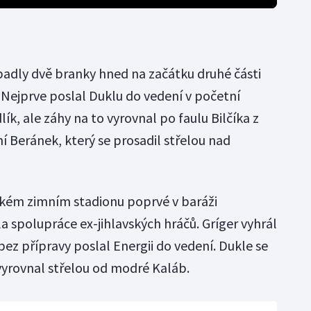
padly dvě branky hned na začátku druhé části
n. Nejprve poslal Duklu do vedení v početní
ík, ale záhy na to vyrovnal po faulu Bilčíka z
í Beránek, který se prosadil střelou nad
ckém zimním stadionu poprvé v baráži
a spolupráce ex-jihlavských hráčů. Gríger vyhrál
 bez přípravy poslal Energii do vedení. Dukle se
2 vyrovnal střelou od modré Kaláb.