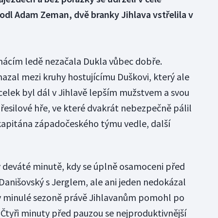
odl Adam Zeman, dvě branky Jihlava vstřelila v
mácím ledě nezačala Dukla vůbec dobře.
zal mezi kruhy hostujícímu Duškovi, který ale
 celek byl dál v Jihlavě lepším mužstvem a svou
esilové hře, ve které dvakrát nebezpečně pálil
 kapitána západočeského týmu vedle, další
v deváté minutě, kdy se úplně osamoceni před
anišovský s Jerglem, ale ani jeden nedokázal
 v minulé sezoně právě Jihlavanům pomohl po
 Čtyři minuty před pauzou se nejproduktivnější