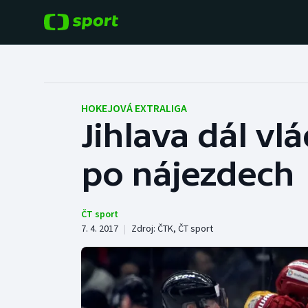
POPULÁRNÍ
DALŠÍ SPORTY
Fotbal
Americký fotbal
HOKEJOVÁ EXTRALIGA
Jihlava dál vl
Hokej
Baseball a softbal
po nájezdech
Tenis
Basketbal
Atletika
Biatlon
ČT sport
7. 4. 2017
|
Zdroj:
ČTK
,
ČT sport
Cyklistika
Boby a skeleton
Box