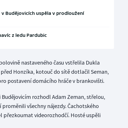
, v Budějovicích uspěla v prodloužení
navíc z ledu Pardubic
 polovině nastaveného času vstřelila Dukla
 před Honzíka, kotouč do sítě dotlačil Seman,
 pro postavení domácího hráče v brankovišti.
ti Budějovicím rozhodl Adam Zeman, střelou,
cí proměnili všechny nájezdy. Čachotského
sel přezkoumat videorozhodčí. Hosté uspěli