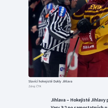
Curling
Dostihy
Florbal
Futsal
Golf
Gymnastika
Slavící hokejisté Dukly Jihlava
Zdroj:
ČTK
Jihlava ‒ Hokejisté Jihlavy 
Vary 3:2 po samostatných ná