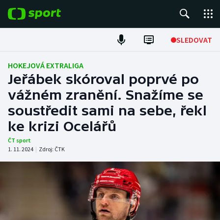
POPULÁRNÍ
SLEDOVAT
Fotbal
HOKEJOVÁ EXTRALIGA
Jeřábek skóroval poprvé po
Hokej
vážném zranění. Snažíme se
soustředit sami na sebe, řekl
Tenis
ke krizi Ocelářů
Atletika
ČT sport
1. 11. 2024
|
Zdroj:
ČTK
Cyklistika
DALŠÍ SPORTY
Americký fotbal
NEPŘEHLÉDNĚTE