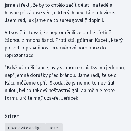
Stolní tenis
jsme si řekli, že by to chtělo začít dělat i na ledě a
hlavně při zápase věci, o kterých neustále mluvíme.
Triatlon
Jsem rád, jak jsme na to zareagovali," doplnil.
Vítkovičtí litovali, že neproměnili ve druhé třetině
Veslování
žádnou z mnoha šancí. Proti stál gólman Kacetl, který
Vodní slalom
potvrdil oprávněnost premiérové nominace do
reprezentace.
Volejbal
"Když už měli šance, byly stoprocentní. Dva na jednoho,
Ostatní
nepříjemné dorážky před bránou. Jsme rádi, že se o
Kácu můžeme opřít. Škoda, že jsme mu to nevrátili
nulou, byl to takový nešťastný gól. Za mě ale repre
formu určitě má," uzavřel Jeřábek.
ŠTÍTKY
Hokejová extraliga
Hokej