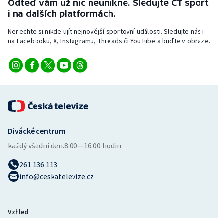
Odteď vám už nic neunikne. Sledujte ČT sport
i na dalších platformách.
Nenechte si nikde ujít nejnovější sportovní události. Sledujte nás i
na Facebooku, X, Instagramu, Threads či YouTube a buďte v obraze.
Divácké centrum
každý všední den:
8:00—16:00 hodin
261 136 113
info@ceskatelevize.cz
Vzhled