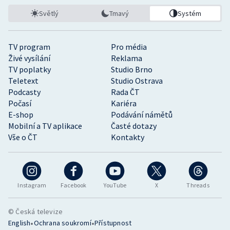
Světlý
Tmavý
Systém
TV program
Pro média
Živé vysílání
Reklama
TV poplatky
Studio Brno
Teletext
Studio Ostrava
Podcasty
Rada ČT
Počasí
Kariéra
E-shop
Podávání námětů
Mobilní a TV aplikace
Časté dotazy
Vše o ČT
Kontakty
Instagram
Facebook
YouTube
X
Threads
© Česká televize
•
•
English
Ochrana soukromí
Přístupnost