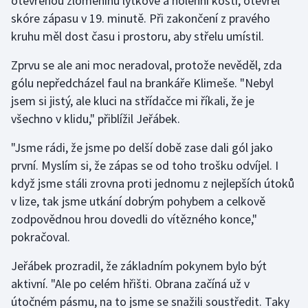
otevřenou zlomeninu lýtkové a holenní kosti, otevřel
skóre zápasu v 19. minutě. Při zakončení z pravého
Olympijské hry
kruhu měl dost času i prostoru, aby střelu umístil.
Parasport
Zprvu se ale ani moc neradoval, protože nevěděl, zda
gólu nepředcházel faul na brankáře Klimeše. "Nebyl
Plavání
jsem si jistý, ale kluci na střídačce mi říkali, že je
všechno v klidu," přiblížil Jeřábek.
Plážový volejbal
"Jsme rádi, že jsme po delší době zase dali gól jako
Ragby
první. Myslím si, že zápas se od toho trošku odvíjel. I
když jsme stáli zrovna proti jednomu z nejlepších útoků
Rychlobruslení
v lize, tak jsme utkání dobrým pohybem a celkově
zodpovědnou hrou dovedli do vítězného konce,"
Rychlostní kanoistika
pokračoval.
Short track
Jeřábek prozradil, že základním pokynem bylo být
aktivní. "Ale po celém hřišti. Obrana začíná už v
Sportovní střelba
útočném pásmu, na to jsme se snažili soustředit. Taky