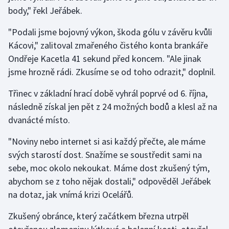
body," řekl Jeřábek.
Gymnastika
"Podali jsme bojovný výkon, škoda gólu v závěru kvůli
Kácovi," zalitoval zmařeného čistého konta brankáře
Házená
Ondřeje Kacetla 41 sekund před koncem. "Ale jinak
jsme hrozně rádi. Zkusíme se od toho odrazit," doplnil.
Jezdectví
Třinec v základní hrací době vyhrál poprvé od 6. října,
Judo
následně získal jen pět z 24 možných bodů a klesl až na
dvanácté místo.
Krasobruslení
"Noviny nebo internet si asi každý přečte, ale máme
Lezení
svých starostí dost. Snažíme se soustředit sami na
sebe, moc okolo nekoukat. Máme dost zkušený tým,
Lyže a snowboard
abychom se z toho nějak dostali," odpověděl Jeřábek
na dotaz, jak vnímá krizi Ocelářů.
Moderní pětiboj
Zkušený obránce, který začátkem března utrpěl
Motorsport