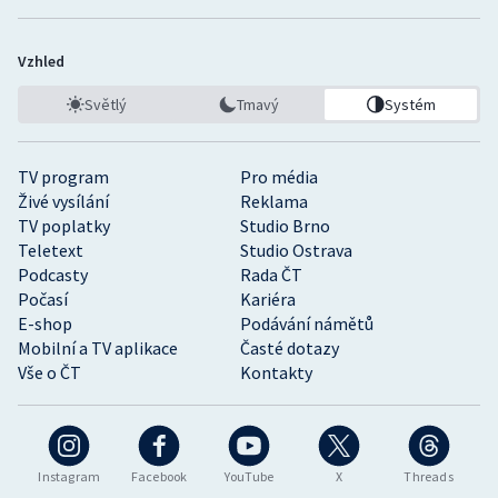
Vzhled
Světlý
Tmavý
Systém
TV program
Pro média
Živé vysílání
Reklama
TV poplatky
Studio Brno
Teletext
Studio Ostrava
Podcasty
Rada ČT
Počasí
Kariéra
E-shop
Podávání námětů
Mobilní a TV aplikace
Časté dotazy
Vše o ČT
Kontakty
Instagram
Facebook
YouTube
X
Threads