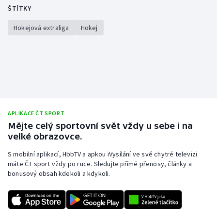
Stolní tenis
ŠTÍTKY
Hokejová extraliga
Hokej
Triatlon
Veslování
Vodní slalom
Volejbal
APLIKACE ČT SPORT
Ostatní
Mějte celý sportovní svět vždy u sebe i na
velké obrazovce.
S mobilní aplikací, HbbTV a apkou iVysílání ve své chytré televizi
máte ČT sport vždy po ruce. Sledujte přímé přenosy, články a
bonusový obsah kdekoli a kdykoli.