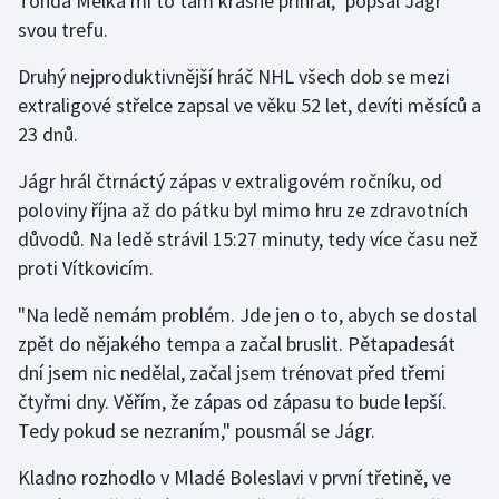
Tonda Melka mi to tam krásně přihrál," popsal Jágr
svou trefu.
Gymnastika
Druhý nejproduktivnější hráč NHL všech dob se mezi
extraligové střelce zapsal ve věku 52 let, devíti měsíců a
Házená
23 dnů.
Jezdectví
Jágr hrál čtrnáctý zápas v extraligovém ročníku, od
poloviny října až do pátku byl mimo hru ze zdravotních
Judo
důvodů. Na ledě strávil 15:27 minuty, tedy více času než
Krasobruslení
proti Vítkovicím.
"Na ledě nemám problém. Jde jen o to, abych se dostal
Lezení
zpět do nějakého tempa a začal bruslit. Pětapadesát
dní jsem nic nedělal, začal jsem trénovat před třemi
Lyže a snowboard
čtyřmi dny. Věřím, že zápas od zápasu to bude lepší.
Moderní pětiboj
Tedy pokud se nezraním," pousmál se Jágr.
Kladno rozhodlo v Mladé Boleslavi v první třetině, ve
Motorsport