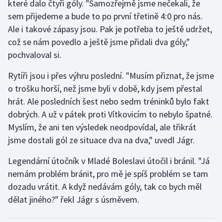
které dalo čtyři góly. "Samozřejmě jsme nečekali, že
Olympijské hry
sem přijedeme a bude to po první třetině 4:0 pro nás.
Ale i takové zápasy jsou. Pak je potřeba to ještě udržet,
Parasport
což se nám povedlo a ještě jsme přidali dva góly,"
pochvaloval si.
Plavání
Rytíři jsou i přes výhru poslední. "Musím přiznat, že jsme
Plážový volejbal
o trošku horší, než jsme byli v době, kdy jsem přestal
hrát. Ale posledních šest nebo sedm tréninků bylo fakt
Ragby
dobrých. A už v pátek proti Vítkovicím to nebylo špatné.
Myslím, že ani ten výsledek neodpovídal, ale třikrát
Rychlobruslení
jsme dostali gól ze situace dva na dva," uvedl Jágr.
Rychlostní kanoistika
Legendární útočník v Mladé Boleslavi útočil i bránil. "Já
nemám problém bránit, pro mě je spíš problém se tam
Short track
dozadu vrátit. A když nedávám góly, tak co bych měl
dělat jiného?" řekl Jágr s úsměvem.
Sportovní střelba