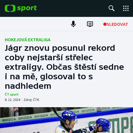
POPULÁRNÍ
SLEDOVAT
Fotbal
HOKEJOVÁ EXTRALIGA
Jágr znovu posunul rekord
Hokej
coby nejstarší střelec
extraligy. Občas štěstí sedne
Tenis
i na mě, glosoval to s
Atletika
nadhledem
Cyklistika
ČT sport
8. 12. 2024
|
Zdroj:
ČTK
DALŠÍ SPORTY
Americký fotbal
NEPŘEHLÉDNĚTE