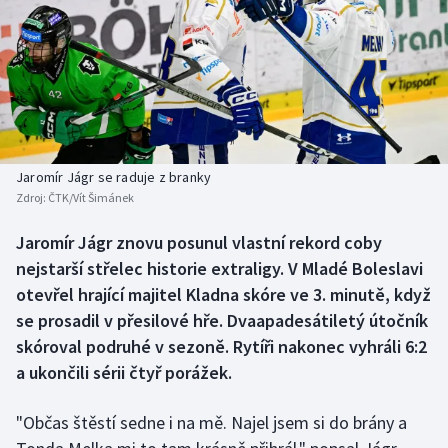
Baseball a softbal
Soutěže
Basketbal
Historické návraty
Biatlon
Aplikace ČT sport
Boby a skeleton
AZ kvíz
Jaromír Jágr se raduje z branky
Zdroj:
ČTK/Vít Šimánek
Box
Jaromír Jágr znovu posunul vlastní rekord coby
Curling
nejstarší střelec historie extraligy. V Mladé Boleslavi
otevřel hrající majitel Kladna skóre ve 3. minutě, když
Dostihy
se prosadil v přesilové hře. Dvaapadesátiletý útočník
skóroval podruhé v sezoně. Rytíři nakonec vyhráli 6:2
Florbal
a ukončili sérii čtyř porážek.
Futsal
"Občas štěstí sedne i na mě. Najel jsem si do brány a
Golf