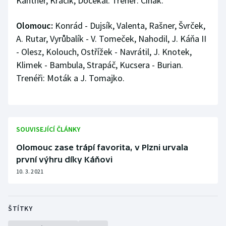
Kantner, Kracík, Dočekal. Trenér: Čihák.
Olomouc:
Konrád - Dujsík, Valenta, Rašner, Švrček,
A. Rutar, Vyrůbalík - V. Tomeček, Nahodil, J. Káňa II
- Olesz, Kolouch, Ostřížek - Navrátil, J. Knotek,
Klimek - Bambula, Strapáč, Kucsera - Burian.
Trenéři: Moták a J. Tomajko.
SOUVISEJÍCÍ ČLÁNKY
Olomouc zase trápí favorita, v Plzni urvala
první výhru díky Káňovi
10. 3. 2021
ŠTÍTKY