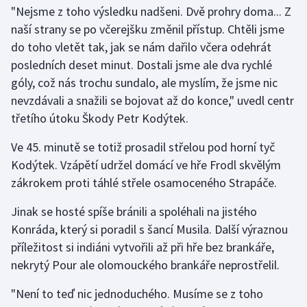
"Nejsme z toho výsledku nadšeni. Dvě prohry doma... Z
naší strany se po včerejšku změnil přístup. Chtěli jsme
do toho vletět tak, jak se nám dařilo včera odehrát
posledních deset minut. Dostali jsme ale dva rychlé
góly, což nás trochu sundalo, ale myslím, že jsme nic
nevzdávali a snažili se bojovat až do konce," uvedl centr
třetího útoku Škody Petr Kodýtek.
Ve 45. minutě se totiž prosadil střelou pod horní tyč
Kodýtek. Vzápětí udržel domácí ve hře Frodl skvělým
zákrokem proti táhlé střele osamoceného Strapáče.
Jinak se hosté spíše bránili a spoléhali na jistého
Konráda, který si poradil s šancí Musila. Další výraznou
příležitost si indiáni vytvořili až při hře bez brankáře,
nekrytý Pour ale olomouckého brankáře neprostřelil.
"Není to teď nic jednoduchého. Musíme se z toho