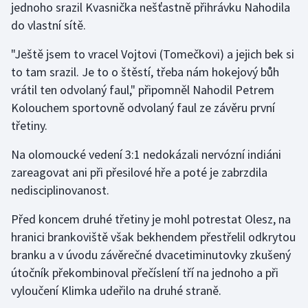
jednoho srazil Kvasnička nešťastně přihrávku Nahodila
Stolní tenis
do vlastní sítě.
Triatlon
"Ještě jsem to vracel Vojtovi (Tomečkovi) a jejich bek si
to tam srazil. Je to o štěstí, třeba nám hokejový bůh
Veslování
vrátil ten odvolaný faul," připomněl Nahodil Petrem
Kolouchem sportovně odvolaný faul ze závěru první
Vodní slalom
třetiny.
Volejbal
Na olomoucké vedení 3:1 nedokázali nervózní indiáni
zareagovat ani při přesilové hře a poté je zabrzdila
Ostatní
nedisciplinovanost.
Před koncem druhé třetiny je mohl potrestat Olesz, na
hranici brankoviště však bekhendem přestřelil odkrytou
branku a v úvodu závěrečné dvacetiminutovky zkušený
útočník překombinoval přečíslení tří na jednoho a při
vyloučení Klimka udeřilo na druhé straně.