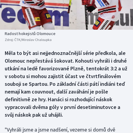
Baseball a softbal
Soutěže
Basketbal
Historické návraty
Biatlon
Aplikace ČT sport
Radost hokejistů Olomouce
Zdroj:
ČTK/Miroslav Chaloupka
Boby a skeleton
AZ kvíz
Měla to být asi nejjednoznačnější série předkola, ale
Olomouc nepřestává šokovat. Kohouti vyhráli i druhé
Box
utkání na ledě favorizované Plzně, tentokrát 3:2 a už
Curling
v sobotu si mohou zajistit účast ve čtvrtfinálovém
souboji se Spartou. Po základní části pátí indiáni teď
Dostihy
nemají kam couvnout, další zaváhání je pošle
definitivně ze hry. Hanáci si rozhodující náskok
Florbal
vypracovali dvěma góly v první desetiminutovce a
svůj náskok pak už uhájili.
Futsal
"Vyhráli jsme a jsme nadšení, vezeme si domů dvě
Golf