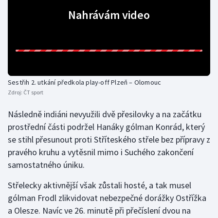
Nahrávám video
Olympijské hry
Parasport
Plavání
Sestřih 2. utkání předkola play-off Plzeň – Olomouc
Plážový volejbal
Zdroj:
ČT sport
Ragby
Následně indiáni nevyužili dvě přesilovky a na začátku
prostřední části podržel Hanáky gólman Konrád, který
Rychlobruslení
se stihl přesunout proti Stříteského střele bez přípravy z
pravého kruhu a vytěsnil mimo i Suchého zakončení
Rychlostní kanoistika
samostatného úniku.
Short track
Střelecky aktivnější však zůstali hosté, a tak musel
gólman Frodl zlikvidovat nebezpečné dorážky Ostřížka
Sportovní střelba
a Olesze. Navíc ve 26. minutě při přečíslení dvou na