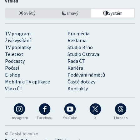
Vzhled
Světlý
Tmavý
Systém
TV program
Pro média
Živé vysílání
Reklama
TV poplatky
Studio Brno
Teletext
Studio Ostrava
Podcasty
Rada ČT
Počasí
Kariéra
E-shop
Podávání námětů
Mobilní a TV aplikace
Časté dotazy
Vše o ČT
Kontakty
Instagram
Facebook
YouTube
X
Threads
© Česká televize