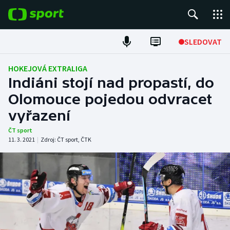
POPULÁRNÍ
SLEDOVAT
Fotbal
HOKEJOVÁ EXTRALIGA
Indiáni stojí nad propastí, do
Hokej
Olomouce pojedou odvracet
vyřazení
Tenis
ČT sport
Atletika
11. 3. 2021
|
Zdroj:
ČT sport
,
ČTK
Cyklistika
DALŠÍ SPORTY
Americký fotbal
NEPŘEHLÉDNĚTE