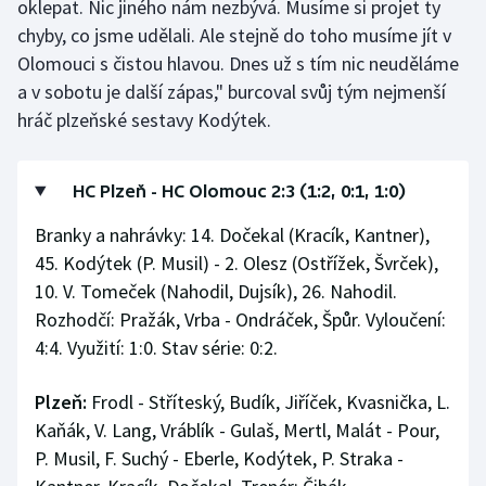
oklepat. Nic jiného nám nezbývá. Musíme si projet ty
chyby, co jsme udělali. Ale stejně do toho musíme jít v
Olomouci s čistou hlavou. Dnes už s tím nic neuděláme
a v sobotu je další zápas," burcoval svůj tým nejmenší
hráč plzeňské sestavy Kodýtek.
HC Plzeň - HC Olomouc 2:3 (1:2, 0:1, 1:0)
Branky a nahrávky: 14. Dočekal (Kracík, Kantner),
45. Kodýtek (P. Musil) - 2. Olesz (Ostřížek, Švrček),
10. V. Tomeček (Nahodil, Dujsík), 26. Nahodil.
Rozhodčí: Pražák, Vrba - Ondráček, Špůr. Vyloučení:
4:4. Využití: 1:0. Stav série: 0:2.
Plzeň:
Frodl - Stříteský, Budík, Jiříček, Kvasnička, L.
Kaňák, V. Lang, Vráblík - Gulaš, Mertl, Malát - Pour,
P. Musil, F. Suchý - Eberle, Kodýtek, P. Straka -