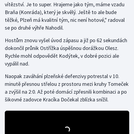
vítězství. Je to super. Hrajeme jako tým, máme vzadu
Braňa (Konráda), který je skvělý. Ještě to ale bude
Gymnastika
těžké, Plzeň má kvalitní tým, nic není hotové," radoval
se po druhé výhře Nahodil.
Házená
Hostům znovu vyšel úvod zápasu a již po 62 sekundách
Jezdectví
dokončil průnik Ostřížka úspěšnou dorážkou Olesz.
Rychle mohl odpovědět Kodýtek, v dobré pozici ale
Judo
vypálil nad.
Krasobruslení
Naopak zaváhání plzeňské defenzivy potrestal v 10.
minutě přesnou střelou z prostoru mezi kruhy Tomeček
Lezení
a zvýšil na 2:0. Až poté domácí zpřesnili kombinaci a po
šikovné zadovce Kracíka Dočekal zblízka snížil.
Lyže a snowboard
Moderní pětiboj
Motorsport