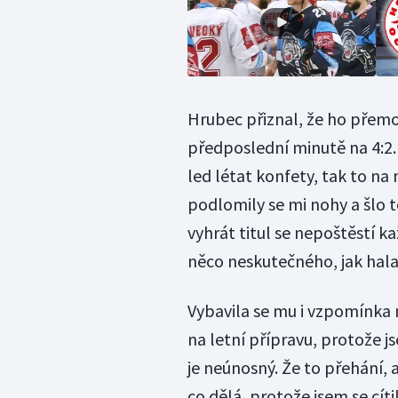
Hrubec přiznal, že ho přemo
předposlední minutě na 4:2. 
led létat konfety, tak to na
podlomily se mi nohy a šlo t
vyhrát titul se nepoštěstí k
něco neskutečného, jak hala bo
Vybavila se mu i vzpomínka 
na letní přípravu, protože js
je neúnosný. Že to přehání, a
co dělá, protože jsem se cíti