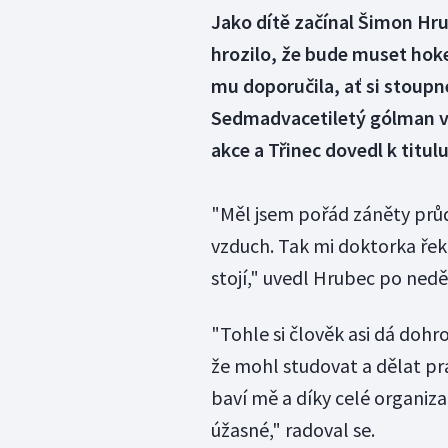
Jako dítě začínal Šimon Hr
hrozilo, že bude muset hok
mu doporučila, ať si stoupne
Sedmadvacetiletý gólman v 
akce a Třinec dovedl k titulu
"Měl jsem pořád záněty průdu
vzduch. Tak mi doktorka řekl
stojí," uvedl Hrubec po nedě
"Tohle si člověk asi dá doh
že mohl studovat a dělat prác
baví mě a díky celé organiz
úžasné," radoval se.