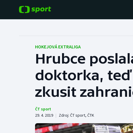
POPULÁRNÍ
DALŠÍ SPORTY
Fotbal
Americký fotbal
HOKEJOVÁ EXTRALIGA
Hrubce poslal
Hokej
Baseball a softbal
doktorka, teď s
Tenis
Basketbal
Atletika
zkusit zahranič
Biatlon
Cyklistika
Boby a skeleton
ČT sport
29. 4. 2019
|
Zdroj:
ČT sport
,
ČTK
Box