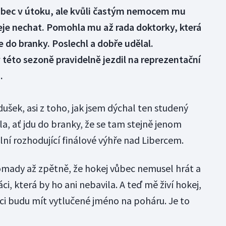
ubec v útoku, ale kvůli častým nemocem mu
eje nechat. Pomohla mu až rada doktorky, která
 do branky. Poslechl a dobře udělal.
této sezoně pravidelně jezdil na reprezentační
.
šek, asi z toho, jak jsem dýchal ten studený
a, ať jdu do branky, že se tam stejně jenom
lní rozhodující finálové výhře nad Libercem.
romady až zpětně, že hokej vůbec nemusel hrát a
i, která by ho ani nebavila. A teď mě živí hokej,
aci budu mít vytlučené jméno na poháru. Je to