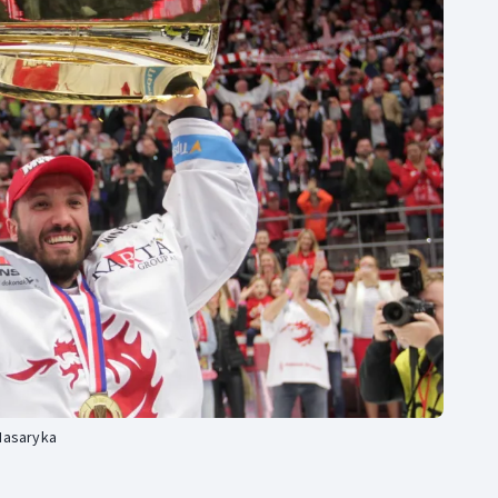
Moderní pětiboj
Triatlon
Motorsport
Veslování
Olympijské hry
Vodní slalom
Parasport
Volejbal
Plavání
Ostatní
Plážový volejbal
 Masaryka