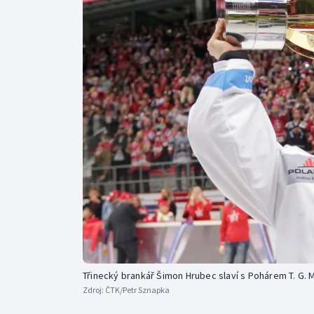
Curling
Dostihy
Florbal
Futsal
Golf
Gymnastika
Třinecký brankář Šimon Hrubec slaví s Pohárem T. G.
Zdroj:
ČTK/Petr Sznapka