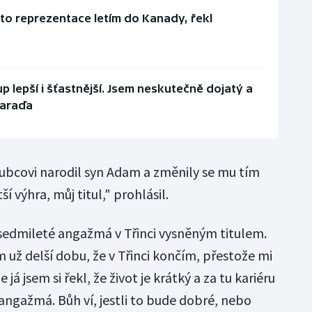
to reprezentace letím do Kanady, řekl
lup lepší i šťastnější. Jsem neskutečně dojatý a
Varaďa
ubcovi narodil syn Adam a změnily se mu tím
ší výhra, můj titul," prohlásil.
 sedmileté angažmá v Třinci vysněným titulem.
 už delší dobu, že v Třinci končím, přestože mi
já jsem si řekl, že život je krátký a za tu kariéru
 angažmá. Bůh ví, jestli to bude dobré, nebo