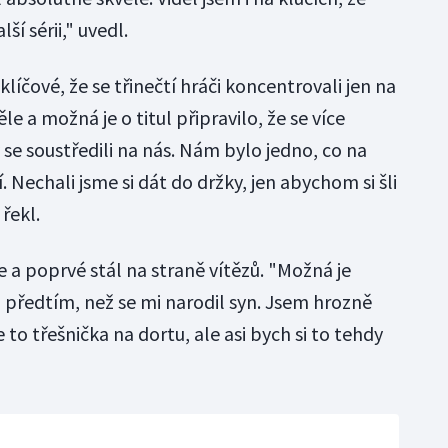
í sérii," uvedl.
líčové, že se třinečtí hráči koncentrovali jen na
le a možná je o titul připravilo, že se více
 se soustředili na nás. Nám bylo jedno, co na
í. Nechali jsme si dát do držky, jen abychom si šli
 řekl.
e a poprvé stál na straně vítězů. "Možná je
l předtím, než se mi narodil syn. Jsem hrozně
e to třešnička na dortu, ale asi bych si to tehdy