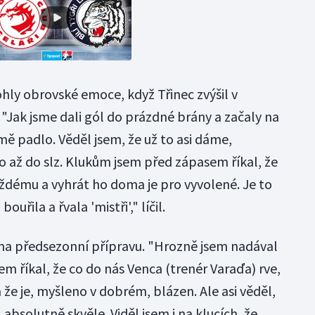
hly obrovské emoce, když Třinec zvýšil v
"Jak jsme dali gól do prázdné brány a začaly na
 mě padlo. Věděl jsem, že už to asi dáme,
o až do slz. Klukům jsem před zápasem říkal, že
aždému a vyhrát ho doma je pro vyvolené. Je to
uřila a řvala 'mistři'," líčil.
na předsezonní přípravu. "Hrozně jsem nadával
em říkal, že co do nás Venca (trenér Varaďa) rve,
 že je, myšleno v dobrém, blázen. Ale asi věděl,
l absolutně skvěle. Viděl jsem i na klucích, že