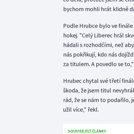
bychom mohli hrát klidně dalš
Podle Hrubce bylo ve finále k
hokej. "Celý Liberec hrál skvě
hádali s rozhodčími, než aby
nás pokřikují, kdo nás dojížd
za titulem. A povedlo se to,"
Hrubec chytal své třetí finál
škoda, že jsem titul nevyhrá
rád, že se nám to podařilo, j
užil více," řekl.
SOUVISEJÍCÍ ČLÁNKY