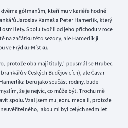
 ke dvěma gólmanům, kteří mu v kariéře hodně
rankářů Jaroslav Kameš a Peter Hamerlík, který
 osmi lety. Spolu tvořili od jeho příchodu v roce
ě na začátku této sezony, ale Hamerlík ji
bu ve Frýdku-Místku.
o, protože oba mají tituly," pousmál se Hrubec.
 brankářů v Českých Budějovicích), ale Čavar
Hamerlíka beru jako součást rodiny, bude i
yslím, že je nejvíc, co může být. Trochu mě
avit spolu. Vzal jsem mu jednu medaili, protože
co neuvěřitelného, jakou mi byl celých sedm let