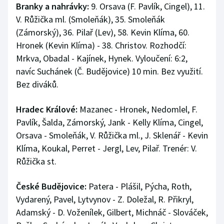
Branky a nahrávky:
9. Orsava (F. Pavlík, Cingel), 11.
V. Růžička ml. (Smoleňák), 35. Smoleňák
(Zámorský), 36. Pilař (Lev), 58. Kevin Klíma, 60.
Hronek (Kevin Klíma) - 38. Christov. Rozhodčí:
Mrkva, Obadal - Kajínek, Hynek. Vyloučení: 6:2,
navíc Suchánek (Č. Budějovice) 10 min. Bez využití.
Bez diváků.
Hradec Králové:
Mazanec - Hronek, Nedomlel, F.
Pavlík, Šalda, Zámorský, Jank - Kelly Klíma, Cingel,
Orsava - Smoleňák, V. Růžička ml., J. Sklenář - Kevin
Klíma, Koukal, Perret - Jergl, Lev, Pilař. Trenér: V.
Růžička st.
České Budějovice:
Patera - Plášil, Pýcha, Roth,
Vydarený, Pavel, Lytvynov - Z. Doležal, R. Přikryl,
Adamský - D. Voženílek, Gilbert, Michnáč - Slováček,