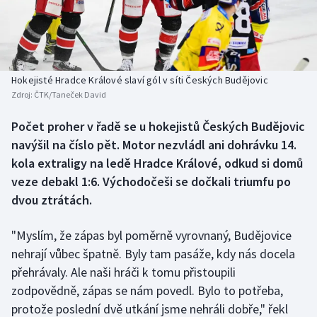
Baseball a softbal
Soutěže
Basketbal
Historické návraty
Biatlon
Aplikace ČT sport
Hokejisté Hradce Králové slaví gól v síti Českých Budějovic
Zdroj:
ČTK/Taneček David
Boby a skeleton
AZ kvíz
Počet proher v řadě se u hokejistů Českých Budějovic
navýšil na číslo pět. Motor nezvládl ani dohrávku 14.
Box
kola extraligy na ledě Hradce Králové, odkud si domů
Curling
veze debakl 1:6. Východočeši se dočkali triumfu po
dvou ztrátách.
Dostihy
"Myslím, že zápas byl poměrně vyrovnaný, Budějovice
Florbal
nehrají vůbec špatně. Byly tam pasáže, kdy nás docela
přehrávaly. Ale naši hráči k tomu přistoupili
Futsal
zodpovědně, zápas se nám povedl. Bylo to potřeba,
protože poslední dvě utkání jsme nehráli dobře," řekl
Golf