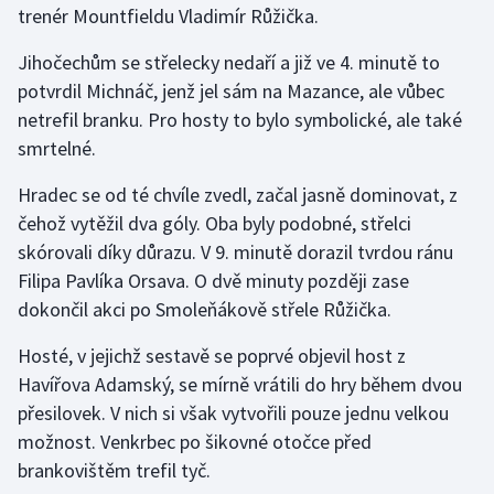
trenér Mountfieldu Vladimír Růžička.
Gymnastika
Jihočechům se střelecky nedaří a již ve 4. minutě to
potvrdil Michnáč, jenž jel sám na Mazance, ale vůbec
Házená
netrefil branku. Pro hosty to bylo symbolické, ale také
smrtelné.
Jezdectví
Hradec se od té chvíle zvedl, začal jasně dominovat, z
Judo
čehož vytěžil dva góly. Oba byly podobné, střelci
skórovali díky důrazu. V 9. minutě dorazil tvrdou ránu
Krasobruslení
Filipa Pavlíka Orsava. O dvě minuty později zase
dokončil akci po Smoleňákově střele Růžička.
Lezení
Hosté, v jejichž sestavě se poprvé objevil host z
Lyže a snowboard
Havířova Adamský, se mírně vrátili do hry během dvou
přesilovek. V nich si však vytvořili pouze jednu velkou
Moderní pětiboj
možnost. Venkrbec po šikovné otočce před
brankovištěm trefil tyč.
Motorsport