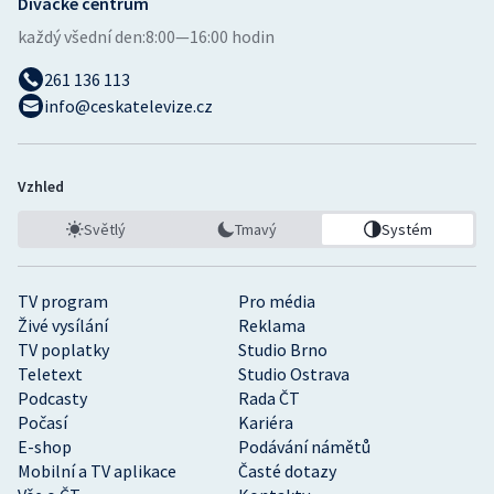
Divácké centrum
každý všední den:
8:00—16:00 hodin
261 136 113
info@ceskatelevize.cz
Vzhled
Světlý
Tmavý
Systém
TV program
Pro média
Živé vysílání
Reklama
TV poplatky
Studio Brno
Teletext
Studio Ostrava
Podcasty
Rada ČT
Počasí
Kariéra
E-shop
Podávání námětů
Mobilní a TV aplikace
Časté dotazy