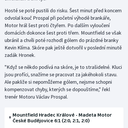
Hosté se poté pustili do risku. Šest minut před koncem
odvolal kouč Prospal při početní výhodě brankáře,
Motor hrál šest proti čtyřem. Po dalším vyloučení
domácích dokonce šest proti třem. Mountfield se však
ubránil a chvíli poté rozhodl gólem do prázdné branky
Kevin Klíma. Skóre pak ještě dotvořil v poslední minutě
zadák Hronek.
"Když se někdo podívá na skóre, je to strašidelné. Kluci
jsou profíci, snažíme se pracovat za jakéhokoli stavu.
Ale pakliže si nepomůžeme gólem, nejsme schopni
kompenzovat chyby, kterých se dopouštíme," řekl
trenér Motoru Václav Prospal.
Mountfield Hradec Králové - Madeta Motor
České Budějovice 6:1 (2:0, 2:1, 2:0)