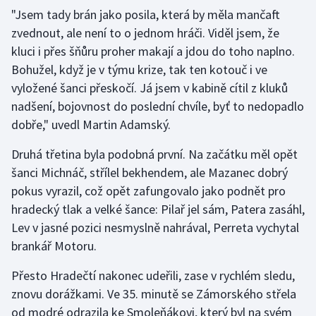
"Jsem tady brán jako posila, která by měla mančaft
Olympijské hry
zvednout, ale není to o jednom hráči. Viděl jsem, že
kluci i přes šňůru proher makají a jdou do toho naplno.
Parasport
Bohužel, když je v týmu krize, tak ten kotouč i ve
vyložené šanci přeskočí. Já jsem v kabině cítil z kluků
Plavání
nadšení, bojovnost do poslední chvíle, byť to nedopadlo
Plážový volejbal
dobře," uvedl Martin Adamský.
Druhá třetina byla podobná první. Na začátku měl opět
Ragby
šanci Michnáč, střílel bekhendem, ale Mazanec dobrý
pokus vyrazil, což opět zafungovalo jako podnět pro
Rychlobruslení
hradecký tlak a velké šance: Pilař jel sám, Patera zasáhl,
Rychlostní kanoistika
Lev v jasné pozici nesmyslně nahrával, Perreta vychytal
brankář Motoru.
Short track
Přesto Hradečtí nakonec udeřili, zase v rychlém sledu,
Sportovní střelba
znovu dorážkami. Ve 35. minutě se Zámorského střela
od modré odrazila ke Smoleňákovi, který byl na svém