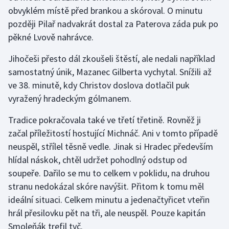
Stolní tenis
obvyklém místě před brankou a skóroval. O minutu
později Pilař nadvakrát dostal za Paterova záda puk po
Triatlon
pěkné Lvově nahrávce.
Veslování
Jihočeši přesto dál zkoušeli štěstí, ale nedali například
samostatný únik, Mazanec Gilberta vychytal. Snížili až
Vodní slalom
ve 38. minutě, kdy Christov doslova dotlačil puk
vyražený hradeckým gólmanem.
Volejbal
Tradice pokračovala také ve třetí třetině. Rovněž ji
Ostatní
začal příležitostí hostující Michnáč. Ani v tomto případě
neuspěl, střílel těsně vedle. Jinak si Hradec především
hlídal náskok, chtěl udržet pohodlný odstup od
soupeře. Dařilo se mu to celkem v poklidu, na druhou
stranu nedokázal skóre navýšit. Přitom k tomu měl
ideální situaci. Celkem minutu a jedenačtyřicet vteřin
hrál přesilovku pět na tři, ale neuspěl. Pouze kapitán
Smoleňák trefil tyč.