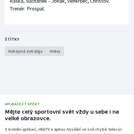
Raška, Suchánek - Jonák, Venkrbec, Christov.
Trenér: Prospal.
ŠTÍTKY
Hokejová extraliga
Hokej
APLIKACE ČT SPORT
Mějte celý sportovní svět vždy u sebe i na
velké obrazovce.
S mobilní aplikací, HbbTV a apkou iVysílání ve své chytré televizi