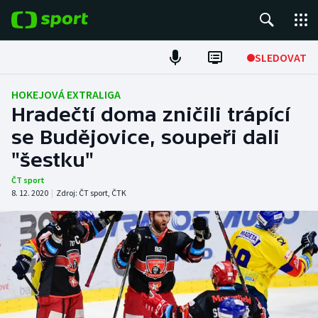
POPULÁRNÍ
SLEDOVAT
Fotbal
HOKEJOVÁ EXTRALIGA
Hradečtí doma zničili trápící
Hokej
se Budějovice, soupeři dali
"šestku"
Tenis
ČT sport
Atletika
8. 12. 2020
|
Zdroj:
ČT sport
,
ČTK
Cyklistika
DALŠÍ SPORTY
Americký fotbal
NEPŘEHLÉDNĚTE