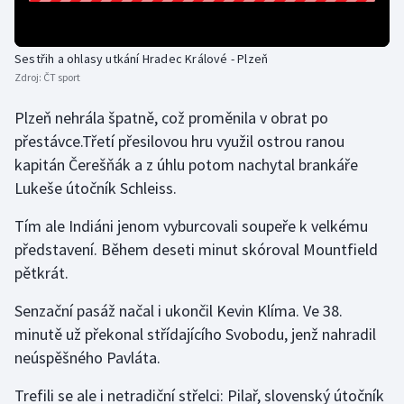
Olympijské hry
Sestřih a ohlasy utkání Hradec Králové - Plzeň
Parasport
Zdroj:
ČT sport
Plavání
Plzeň nehrála špatně, což proměnila v obrat po
přestávce.Třetí přesilovou hru využil ostrou ranou
Plážový volejbal
kapitán Čerešňák a z úhlu potom nachytal brankáře
Lukeše útočník Schleiss.
Ragby
Tím ale Indiáni jenom vyburcovali soupeře k velkému
Rychlobruslení
představení. Během deseti minut skóroval Mountfield
pětkrát.
Rychlostní kanoistika
Senzační pasáž načal i ukončil Kevin Klíma. Ve 38.
Short track
minutě už překonal střídajícího Svobodu, jenž nahradil
neúspěšného Pavláta.
Sportovní střelba
Trefili se ale i netradiční střelci: Pilař, slovenský útočník