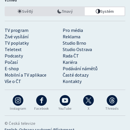
Vzhled
Světlý
Tmavý
Systém
TV program
Pro média
Živé vysílání
Reklama
TV poplatky
Studio Brno
Teletext
Studio Ostrava
Podcasty
Rada ČT
Počasí
Kariéra
E-shop
Podávání námětů
Mobilní a TV aplikace
Časté dotazy
Vše o ČT
Kontakty
Instagram
Facebook
YouTube
X
Threads
© Česká televize
•
•
English
Ochrana soukromí
Přístupnost