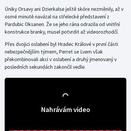
Úniky Orsavy ani Dzierkalse ještě skóre nezměnily, až v
Gymnastika
osmé minutě navázal na střelecké představení z
Pardubic Oksanen. Že se jeho rána odrazila od vnitřní
Házená
konstrukce branky, musel potvrdit až videorozhodčí.
Jezdectví
Přes dvojici oslabení byl Hradec Králové v první části
nebezpečnějším týmem, Perret se Lvem však
Judo
překombinovali akci v oslabení a druhý jmenovaný v
posledních sekundách zakončil vedle.
Krasobruslení
Lezení
Lyže a snowboard
Nahrávám video
Moderní pětiboj
Motorsport