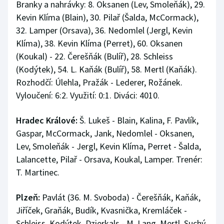
Branky a nahrávky: 8. Oksanen (Lev, Smoleňák), 29.
Kevin Klíma (Blain), 30. Pilař (Šalda, McCormack),
32. Lamper (Orsava), 36. Nedomlel (Jergl, Kevin
Klíma), 38. Kevin Klíma (Perret), 60. Oksanen
(Koukal) - 22. Čerešňák (Bulíř), 28. Schleiss
(Kodýtek), 54. L. Kaňák (Bulíř), 58. Mertl (Kaňák).
Rozhodčí: Úlehla, Pražák - Lederer, Rožánek.
Vyloučení: 6:2. Využití: 0:1. Diváci: 4010.
Hradec Králové:
Š. Lukeš - Blain, Kalina, F. Pavlík,
Gaspar, McCormack, Jank, Nedomlel - Oksanen,
Lev, Smoleňák - Jergl, Kevin Klíma, Perret - Šalda,
Lalancette, Pilař - Orsava, Koukal, Lamper. Trenér:
T. Martinec.
Plzeň:
Pavlát (36. M. Svoboda) - Čerešňák, Kaňák,
Jiříček, Graňák, Budík, Kvasnička, Kremláček -
Schleiss, Kodýtek, Dzierkals - M. Lang, Mertl, Suchý