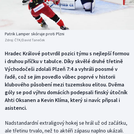
Baseball a softbal
Soutěže
Basketbal
Historické návraty
Biatlon
Aplikace ČT sport
Patrik Lamper skóruje proti Plzni
Zdroj:
ČTK/David Taneček
Boby a skeleton
AZ kvíz
Hradec Králové potvrdil pozici týmu s nejlepší formou
i druhou příčku v tabulce. Díky skvělé druhé třetině
Box
Východočeši zdolali Plzeň 7:4 a vyhráli poosmé v
Curling
řadě, což se jim povedlo vůbec poprvé v historii
klubového působení mezi tuzemskou elitou. Dvěma
Dostihy
góly se pod výhru domácích podepsali finský útočník
Ahti Oksanen a Kevin Klíma, který si navíc připsal i
Florbal
asistenci.
Futsal
Nadstandardní extraligový hokej se hrál už od začátku,
ale třetinu trvalo, než to aktéři zápasu naplno ukázali.
Golf