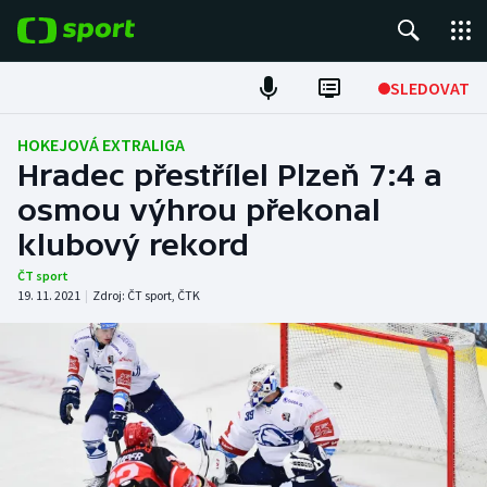
POPULÁRNÍ
SLEDOVAT
Fotbal
HOKEJOVÁ EXTRALIGA
Hradec přestřílel Plzeň 7:4 a
Hokej
osmou výhrou překonal
klubový rekord
Tenis
ČT sport
Atletika
19. 11. 2021
|
Zdroj:
ČT sport
,
ČTK
Cyklistika
DALŠÍ SPORTY
Americký fotbal
NEPŘEHLÉDNĚTE