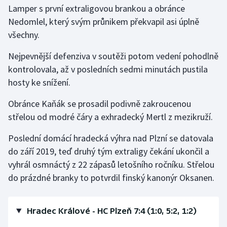
Stolní tenis
Lamper s první extraligovou brankou a obránce
Nedomlel, který svým průnikem překvapil asi úplně
Triatlon
všechny.
Nejpevnější defenziva v soutěži potom vedení pohodlně
Veslování
kontrolovala, až v posledních sedmi minutách pustila
Vodní slalom
hosty ke snížení.
Obránce Kaňák se prosadil podivně zakroucenou
Volejbal
střelou od modré čáry a exhradecký Mertl z mezikruží.
Ostatní
Poslední domácí hradecká výhra nad Plzní se datovala
do září 2019, teď druhý tým extraligy čekání ukončil a
vyhrál osmnáctý z 22 zápasů letošního ročníku. Střelou
do prázdné branky to potvrdil finský kanonýr Oksanen.
Hradec Králové - HC Plzeň 7:4 (1:0, 5:2, 1:2)