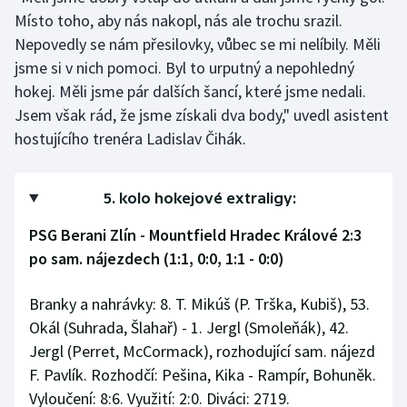
Místo toho, aby nás nakopl, nás ale trochu srazil.
Nepovedly se nám přesilovky, vůbec se mi nelíbily. Měli
jsme si v nich pomoci. Byl to urputný a nepohledný
hokej. Měli jsme pár dalších šancí, které jsme nedali.
Jsem však rád, že jsme získali dva body," uvedl asistent
hostujícího trenéra Ladislav Čihák.
5. kolo hokejové extraligy:
PSG Berani Zlín - Mountfield Hradec Králové 2:3
po sam. nájezdech (1:1, 0:0, 1:1 - 0:0)
Branky a nahrávky: 8. T. Mikúš (P. Trška, Kubiš), 53.
Okál (Suhrada, Šlahař) - 1. Jergl (Smoleňák), 42.
Jergl (Perret, McCormack), rozhodující sam. nájezd
F. Pavlík. Rozhodčí: Pešina, Kika - Rampír, Bohuněk.
Vyloučení: 8:6. Využití: 2:0. Diváci: 2719.