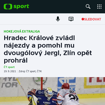
POPULÁRNÍ
SLEDOVAT
Fotbal
HOKEJOVÁ EXTRALIGA
Hradec Králové zvládl
Hokej
nájezdy a pomohl mu
dvougólový Jergl, Zlín opět
Tenis
prohrál
Atletika
ČT sport
19. 9. 2021
|
Zdroj:
ČT sport
,
ČTK
Cyklistika
DALŠÍ SPORTY
Americký fotbal
NEPŘEHLÉDNĚTE