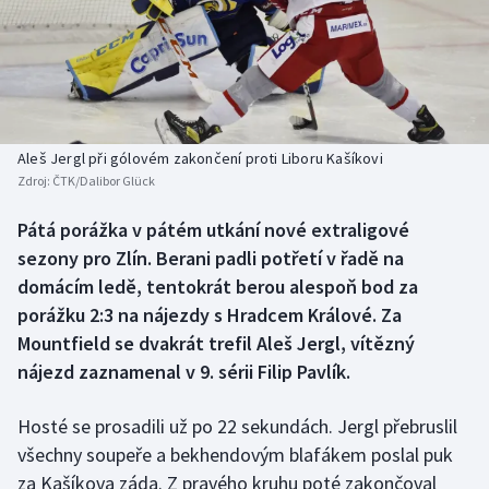
Baseball a softbal
Soutěže
Basketbal
Historické návraty
Biatlon
Aplikace ČT sport
Aleš Jergl při gólovém zakončení proti Liboru Kašíkovi
Boby a skeleton
AZ kvíz
Zdroj:
ČTK/Dalibor Glück
Box
Pátá porážka v pátém utkání nové extraligové
sezony pro Zlín. Berani padli potřetí v řadě na
Curling
domácím ledě, tentokrát berou alespoň bod za
porážku 2:3 na nájezdy s Hradcem Králové. Za
Dostihy
Mountfield se dvakrát trefil Aleš Jergl, vítězný
nájezd zaznamenal v 9. sérii Filip Pavlík.
Florbal
Hosté se prosadili už po 22 sekundách. Jergl přebruslil
Futsal
všechny soupeře a bekhendovým blafákem poslal puk
za Kašíkova záda. Z pravého kruhu poté zakončoval
Golf