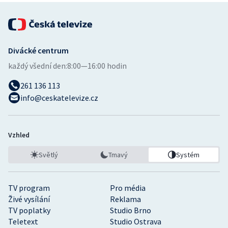
Divácké centrum
každý všední den:
8:00—16:00 hodin
261 136 113
info@ceskatelevize.cz
Vzhled
Světlý
Tmavý
Systém
TV program
Pro média
Živé vysílání
Reklama
TV poplatky
Studio Brno
Teletext
Studio Ostrava