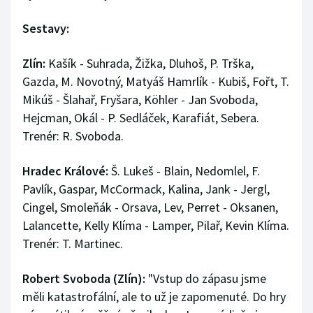
Sestavy:
Zlín:
Kašík - Suhrada, Žižka, Dluhoš, P. Trška,
Gazda, M. Novotný, Matyáš Hamrlík - Kubiš, Fořt, T.
Mikúš - Šlahař, Fryšara, Köhler - Jan Svoboda,
Hejcman, Okál - P. Sedláček, Karafiát, Sebera.
Trenér: R. Svoboda.
Hradec Králové:
Š. Lukeš - Blain, Nedomlel, F.
Pavlík, Gaspar, McCormack, Kalina, Jank - Jergl,
Cingel, Smoleňák - Orsava, Lev, Perret - Oksanen,
Lalancette, Kelly Klíma - Lamper, Pilař, Kevin Klíma.
Trenér: T. Martinec.
Robert Svoboda (Zlín):
"Vstup do zápasu jsme
měli katastrofální, ale to už je zapomenuté. Do hry