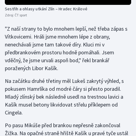
Olympijské hry
Sestřih a ohlasy utkání Zlín – Hradec Králové
Zdroj:
ČT sport
Parasport
"Z naší strany to bylo mnohem lepší, než třeba zápas s
Vítkovicemi. Hráli jsme mnohem lépe z obrany,
Plavání
nenechávali jsme tam takové díry. Kluci mi v
předbrankovém prostoru hodně pomáhali. Jsem
Plážový volejbal
vděčný, že jsme urvali aspoň bod," řekl brankář
Ragby
poražených Libor Kašík.
Na začátku druhé třetiny měl Lukeš zakrytý výhled, s
Rychlobruslení
pokusem Hamrlíka od modré čáry si přesto poradil.
Mladý zlínský bek následně usedl na trestnou lavici a
Rychlostní kanoistika
Kašík musel betony likvidovat střelu příklepem od
Short track
Cingela.
Po pasu Mikúše před brankou nepřesně zakončoval
Sportovní střelba
Žižka. Na opačné straně hřiště Kašík u pravé tyče ustál