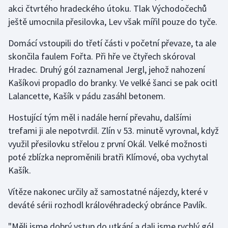
Stolní tenis
akci čtvrtého hradeckého útoku. Tlak Východočechů
ještě umocnila přesilovka, Lev však mířil pouze do tyče.
Triatlon
Domácí vstoupili do třetí části v početní převaze, ta ale
skončila faulem Fořta. Při hře ve čtyřech skóroval
Veslování
Hradec. Druhý gól zaznamenal Jergl, jehož nahození
Vodní slalom
Kašíkovi propadlo do branky. Ve velké šanci se pak ocitl
Lalancette, Kašík v pádu zasáhl betonem.
Volejbal
Hostující tým měl i nadále herní převahu, dalšími
Ostatní
trefami ji ale nepotvrdil. Zlín v 53. minutě vyrovnal, když
využil přesilovku střelou z první Okál. Velké možnosti
poté zblízka neproměnili bratři Klímové, oba vychytal
Kašík.
Vítěze nakonec určily až samostatné nájezdy, které v
deváté sérii rozhodl královéhradecký obránce Pavlík.
"Měli jsme dobrý vstup do utkání a dali jsme rychlý gól.