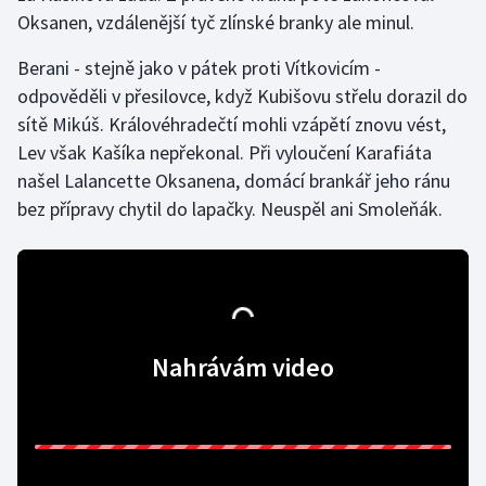
Oksanen, vzdálenější tyč zlínské branky ale minul.
Gymnastika
Berani - stejně jako v pátek proti Vítkovicím -
odpověděli v přesilovce, když Kubišovu střelu dorazil do
Házená
sítě Mikúš. Královéhradečtí mohli vzápětí znovu vést,
Lev však Kašíka nepřekonal. Při vyloučení Karafiáta
Jezdectví
našel Lalancette Oksanena, domácí brankář jeho ránu
Judo
bez přípravy chytil do lapačky. Neuspěl ani Smoleňák.
Krasobruslení
Lezení
Nahrávám video
Lyže a snowboard
Moderní pětiboj
Motorsport