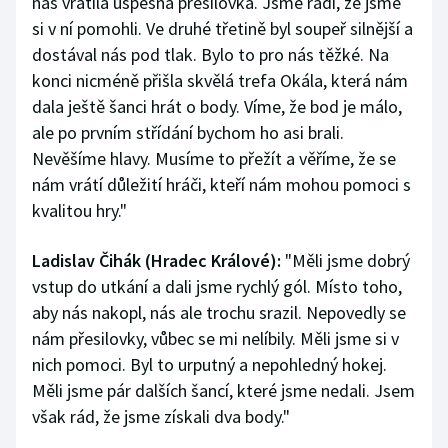
nás vrátila úspěšná přesilovka. Jsme rádi, že jsme
si v ní pomohli. Ve druhé třetině byl soupeř silnější a
dostával nás pod tlak. Bylo to pro nás těžké. Na
konci nicméně přišla skvělá trefa Okála, která nám
dala ještě šanci hrát o body. Víme, že bod je málo,
ale po prvním střídání bychom ho asi brali.
Nevěšíme hlavy. Musíme to přežít a věříme, že se
nám vrátí důležití hráči, kteří nám mohou pomoci s
kvalitou hry."
Ladislav Čihák (Hradec Králové):
"Měli jsme dobrý
vstup do utkání a dali jsme rychlý gól. Místo toho,
aby nás nakopl, nás ale trochu srazil. Nepovedly se
nám přesilovky, vůbec se mi nelíbily. Měli jsme si v
nich pomoci. Byl to urputný a nepohledný hokej.
Měli jsme pár dalších šancí, které jsme nedali. Jsem
však rád, že jsme získali dva body."