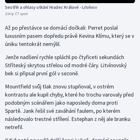
Sestřih a ohlasy utkání Hradec Králové - Litvínov
Olympijské hry
Zdroj:
ČT sport
Parasport
Až po přestávce se domácí dočkali: Perret poslal
luxusním pasem dopředu právě Kevina Klímu, který se v
Plavání
úniku tentokrát nemýlil.
Plážový volejbal
Jenže nadšení rychle spláchl po čtyřiceti sekundách
Stříteský skrytou střelou od modré čáry. Litvínovský
Ragby
bek si připsal první gól v sezoně.
Rychlobruslení
Mountfield svůj tlak znovu stupňoval, v ostrém
kontrastu ale kupil chyby, které ho trochu varovaly před
Rychlostní kanoistika
podobným scénářem jako naposledy doma proti
Spartě. Jank řešil své zaváhání faulem, po kterém
Short track
následovalo trestné střílení. Estephan z něj ale branku
netrefil.
Sportovní střelba