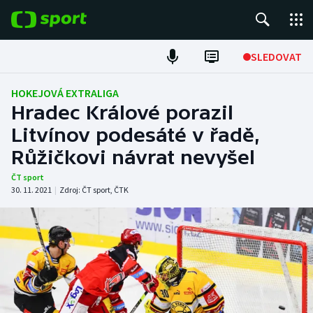
POPULÁRNÍ
SLEDOVAT
Fotbal
HOKEJOVÁ EXTRALIGA
Hradec Králové porazil
Hokej
Litvínov podesáté v řadě,
Růžičkovi návrat nevyšel
Tenis
ČT sport
Atletika
30. 11. 2021
|
Zdroj:
ČT sport
,
ČTK
Cyklistika
DALŠÍ SPORTY
Americký fotbal
NEPŘEHLÉDNĚTE