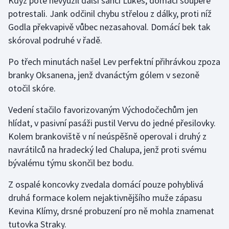
Když poté nevyužil další šanci Lukeš, domácí soupeře
Stolní tenis
potrestali. Jank odčinil chybu střelou z dálky, proti níž
Godla překvapivě vůbec nezasahoval. Domácí bek tak
Triatlon
skóroval podruhé v řadě.
Veslování
Po třech minutách našel Lev perfektní přihrávkou zpoza
branky Oksanena, jenž dvanáctým gólem v sezoně
Vodní slalom
otočil skóre.
Volejbal
Vedení stačilo favorizovaným Východočechům jen
hlídat, v pasivní pasáži pustil Vervu do jedné přesilovky.
Ostatní
Kolem brankoviště v ní neúspěšně operoval i druhý z
navrátilců na hradecký led Chalupa, jenž proti svému
bývalému týmu skončil bez bodu.
Z ospalé koncovky zvedala domácí pouze pohyblivá
druhá formace kolem nejaktivnějšího muže zápasu
Kevina Klímy, drsné probuzení pro ně mohla znamenat
tutovka Straky.