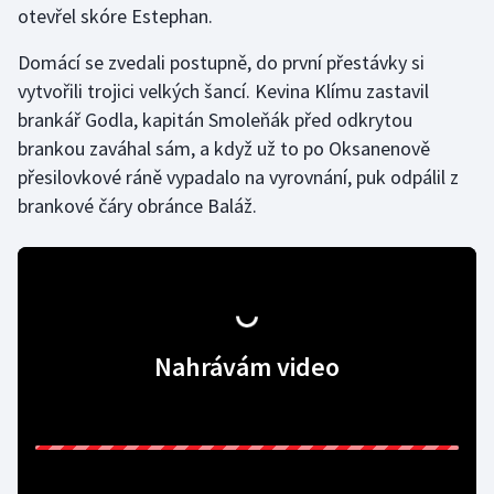
otevřel skóre Estephan.
Gymnastika
Domácí se zvedali postupně, do první přestávky si
vytvořili trojici velkých šancí. Kevina Klímu zastavil
Házená
brankář Godla, kapitán Smoleňák před odkrytou
brankou zaváhal sám, a když už to po Oksanenově
Jezdectví
přesilovkové ráně vypadalo na vyrovnání, puk odpálil z
brankové čáry obránce Baláž.
Judo
Krasobruslení
Lezení
Nahrávám video
Lyže a snowboard
Moderní pětiboj
Motorsport