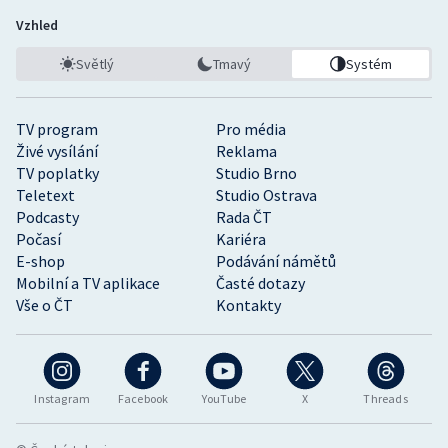
Vzhled
Světlý
Tmavý
Systém
TV program
Pro média
Živé vysílání
Reklama
TV poplatky
Studio Brno
Teletext
Studio Ostrava
Podcasty
Rada ČT
Počasí
Kariéra
E-shop
Podávání námětů
Mobilní a TV aplikace
Časté dotazy
Vše o ČT
Kontakty
Instagram
Facebook
YouTube
X
Threads