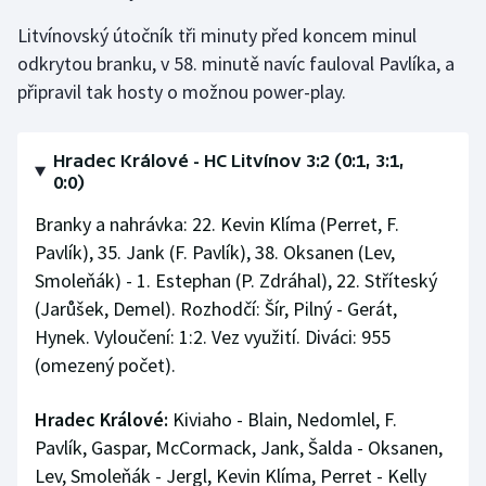
Litvínovský útočník tři minuty před koncem minul
odkrytou branku, v 58. minutě navíc fauloval Pavlíka, a
připravil tak hosty o možnou power-play.
Hradec Králové - HC Litvínov 3:2 (0:1, 3:1,
0:0)
Branky a nahrávka: 22. Kevin Klíma (Perret, F.
Pavlík), 35. Jank (F. Pavlík), 38. Oksanen (Lev,
Smoleňák) - 1. Estephan (P. Zdráhal), 22. Stříteský
(Jarůšek, Demel). Rozhodčí: Šír, Pilný - Gerát,
Hynek. Vyloučení: 1:2. Vez využití. Diváci: 955
(omezený počet).
Hradec Králové:
Kiviaho - Blain, Nedomlel, F.
Pavlík, Gaspar, McCormack, Jank, Šalda - Oksanen,
Lev, Smoleňák - Jergl, Kevin Klíma, Perret - Kelly