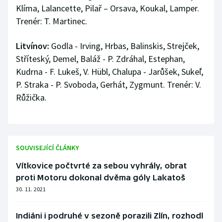
Klíma, Lalancette, Pilař – Orsava, Koukal, Lamper.
Trenér: T. Martinec.
Litvínov:
Godla - Irving, Hrbas, Balinskis, Strejček,
Stříteský, Demel, Baláž - P. Zdráhal, Estephan,
Kudrna - F. Lukeš, V. Hübl, Chalupa - Jarůšek, Sukeľ,
P. Straka - P. Svoboda, Gerhát, Zygmunt. Trenér: V.
Růžička.
SOUVISEJÍCÍ ČLÁNKY
Vítkovice počtvrté za sebou vyhrály, obrat
proti Motoru dokonal dvěma góly Lakatoš
30. 11. 2021
Indiáni i podruhé v sezoně porazili Zlín, rozhodl