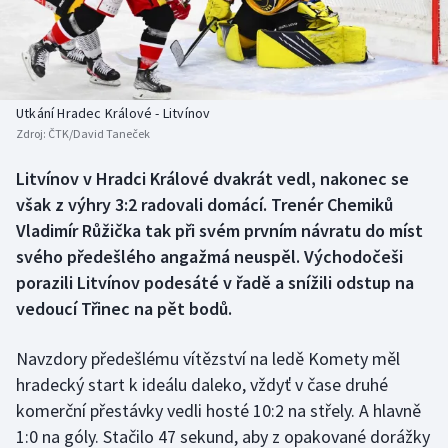
Baseball a softbal
Soutěže
Basketbal
Historické návraty
Biatlon
Aplikace ČT sport
Utkání Hradec Králové - Litvínov
Zdroj:
ČTK/David Taneček
Boby a skeleton
AZ kvíz
Litvínov v Hradci Králové dvakrát vedl, nakonec se
však z výhry 3:2 radovali domácí. Trenér Chemiků
Box
Vladimír Růžička tak při svém prvním návratu do míst
Curling
svého předešlého angažmá neuspěl. Východočeši
porazili Litvínov podesáté v řadě a snížili odstup na
Dostihy
vedoucí Třinec na pět bodů.
Florbal
Navzdory předešlému vítězství na ledě Komety měl
hradecký start k ideálu daleko, vždyť v čase druhé
Futsal
komerční přestávky vedli hosté 10:2 na střely. A hlavně
1:0 na góly. Stačilo 47 sekund, aby z opakované dorážky
Golf