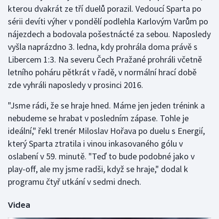
Stolní tenis
kterou dvakrát ze tří duelů porazil. Vedoucí Sparta po
sérii devíti výher v pondělí podlehla Karlovým Varům po
Triatlon
nájezdech a bodovala pošestnácté za sebou. Naposledy
vyšla naprázdno 3. ledna, kdy prohrála doma právě s
Veslování
Libercem 1:3. Na severu Čech Pražané prohráli včetně
letního poháru pětkrát v řadě, v normální hrací době
Vodní slalom
zde vyhráli naposledy v prosinci 2016.
Volejbal
"Jsme rádi, že se hraje hned. Máme jen jeden trénink a
nebudeme se hrabat v posledním zápase. Tohle je
Ostatní
ideální," řekl trenér Miloslav Hořava po duelu s Energií,
který Sparta ztratila i vinou inkasovaného gólu v
oslabení v 59. minutě. "Teď to bude podobné jako v
play-off, ale my jsme radši, když se hraje," dodal k
programu čtyř utkání v sedmi dnech.
Videa