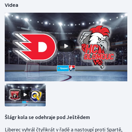
Videa
Olympijské hry
Parasport
Plavání
Plážový volejbal
Ragby
Rychlobruslení
Rychlostní kanoistika
Short track
Šlágr kola se odehraje pod Ještědem
Sportovní střelba
Liberec vyhrál čtyřikrát v řadě a nastoupí proti Spartě,