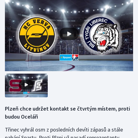
Plzeň chce udržet kontakt se čtvrtým místem, proti
budou Oceláři
Třinec vyhrál osm z posledních devíti zápasů a stále
nahání Spartu. Proti Plzni už nasadí reprezentanty