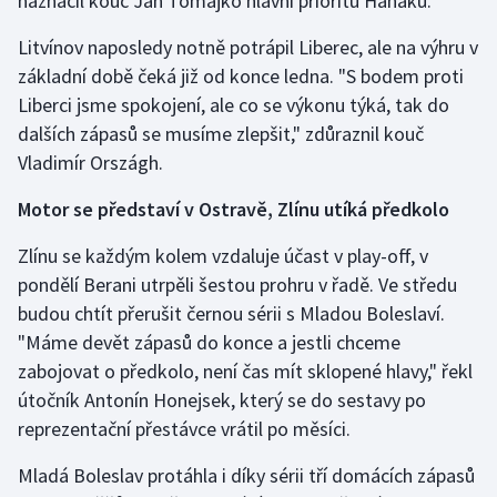
naznačil kouč Jan Tomajko hlavní prioritu Hanáků.
Litvínov naposledy notně potrápil Liberec, ale na výhru v
základní době čeká již od konce ledna. "S bodem proti
Liberci jsme spokojení, ale co se výkonu týká, tak do
dalších zápasů se musíme zlepšit," zdůraznil kouč
Vladimír Országh.
Motor se představí v Ostravě, Zlínu utíká předkolo
Zlínu se každým kolem vzdaluje účast v play-off, v
pondělí Berani utrpěli šestou prohru v řadě. Ve středu
budou chtít přerušit černou sérii s Mladou Boleslaví.
"Máme devět zápasů do konce a jestli chceme
zabojovat o předkolo, není čas mít sklopené hlavy," řekl
útočník Antonín Honejsek, který se do sestavy po
reprezentační přestávce vrátil po měsíci.
Mladá Boleslav protáhla i díky sérii tří domácích zápasů