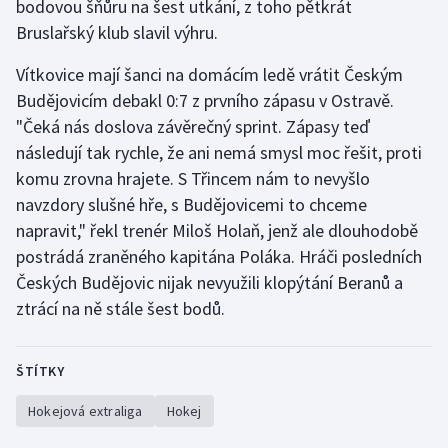
bodovou šňůru na šest utkání, z toho pětkrát
Bruslařský klub slavil výhru.
Vítkovice mají šanci na domácím ledě vrátit Českým
Budějovicím debakl 0:7 z prvního zápasu v Ostravě.
"Čeká nás doslova závěrečný sprint. Zápasy teď
následují tak rychle, že ani nemá smysl moc řešit, proti
komu zrovna hrajete. S Třincem nám to nevyšlo
navzdory slušné hře, s Budějovicemi to chceme
napravit," řekl trenér Miloš Holaň, jenž ale dlouhodobě
postrádá zraněného kapitána Poláka. Hráči posledních
Českých Budějovic nijak nevyužili klopýtání Beranů a
ztrácí na ně stále šest bodů.
ŠTÍTKY
Hokejová extraliga
Hokej