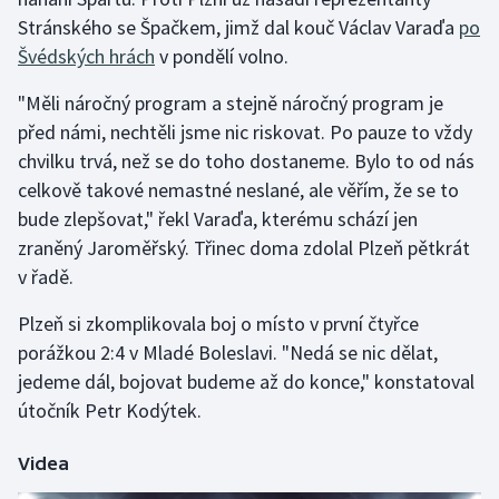
Stránského se Špačkem, jimž dal kouč Václav Varaďa
po
Švédských hrách
v pondělí volno.
"Měli náročný program a stejně náročný program je
před námi, nechtěli jsme nic riskovat. Po pauze to vždy
chvilku trvá, než se do toho dostaneme. Bylo to od nás
celkově takové nemastné neslané, ale věřím, že se to
bude zlepšovat," řekl Varaďa, kterému schází jen
zraněný Jaroměřský. Třinec doma zdolal Plzeň pětkrát
v řadě.
Plzeň si zkomplikovala boj o místo v první čtyřce
porážkou 2:4 v Mladé Boleslavi. "Nedá se nic dělat,
jedeme dál, bojovat budeme až do konce," konstatoval
útočník Petr Kodýtek.
Videa