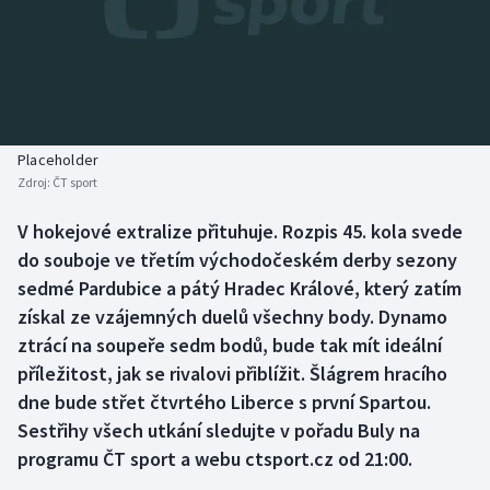
Baseball a softbal
Soutěže
Basketbal
Historické návraty
Biatlon
Aplikace ČT sport
Placeholder
Boby a skeleton
AZ kvíz
Zdroj:
ČT sport
Box
V hokejové extralize přituhuje. Rozpis 45. kola svede
do souboje ve třetím východočeském derby sezony
Curling
sedmé Pardubice a pátý Hradec Králové, který zatím
získal ze vzájemných duelů všechny body. Dynamo
Dostihy
ztrácí na soupeře sedm bodů, bude tak mít ideální
příležitost, jak se rivalovi přiblížit. Šlágrem hracího
Florbal
dne bude střet čtvrtého Liberce s první Spartou.
Sestřihy všech utkání sledujte v pořadu Buly na
Futsal
programu ČT sport a webu ctsport.cz od 21:00.
Golf