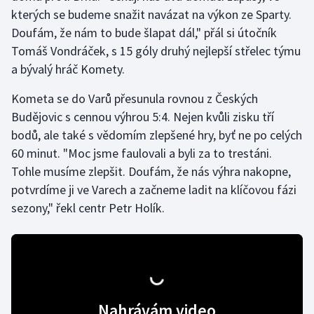
kterých se budeme snažit navázat na výkon ze Sparty.
Doufám, že nám to bude šlapat dál," přál si útočník
Tomáš Vondráček, s 15 góly druhý nejlepší střelec týmu
a bývalý hráč Komety.
Kometa se do Varů přesunula rovnou z Českých
Budějovic s cennou výhrou 5:4. Nejen kvůli zisku tří
bodů, ale také s vědomím zlepšené hry, byť ne po celých
60 minut. "Moc jsme faulovali a byli za to trestáni.
Tohle musíme zlepšit. Doufám, že nás výhra nakopne,
potvrdíme ji ve Varech a začneme ladit na klíčovou fázi
sezony," řekl centr Petr Holík.
Nahrávám video