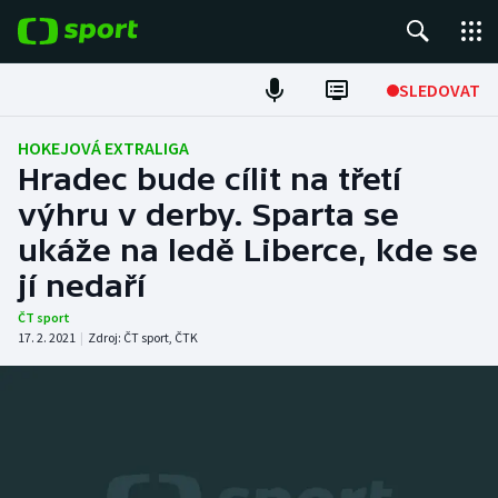
POPULÁRNÍ
SLEDOVAT
Fotbal
HOKEJOVÁ EXTRALIGA
Hradec bude cílit na třetí
Hokej
výhru v derby. Sparta se
ukáže na ledě Liberce, kde se
Tenis
jí nedaří
Atletika
ČT sport
17. 2. 2021
|
Zdroj:
ČT sport
,
ČTK
Cyklistika
DALŠÍ SPORTY
Americký fotbal
NEPŘEHLÉDNĚTE