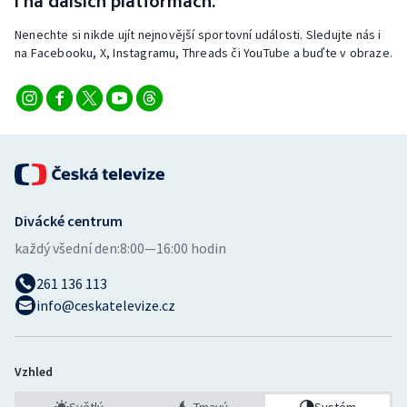
i na dalších platformách.
Nenechte si nikde ujít nejnovější sportovní události. Sledujte nás i
na Facebooku, X, Instagramu, Threads či YouTube a buďte v obraze.
Divácké centrum
každý všední den:
8:00—16:00 hodin
261 136 113
info@ceskatelevize.cz
Vzhled