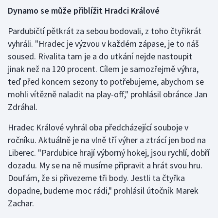
Dynamo se může přiblížit Hradci Králové
Gymnastika
Pardubičtí pětkrát za sebou bodovali, z toho čtyřikrát
vyhráli. "Hradec je výzvou v každém zápase, je to náš
Házená
soused. Rivalita tam je a do utkání nejde nastoupit
jinak než na 120 procent. Cílem je samozřejmě výhra,
Jezdectví
teď před koncem sezony to potřebujeme, abychom se
Judo
mohli vítězně naladit na play-off," prohlásil obránce Jan
Zdráhal.
Krasobruslení
Hradec Králové vyhrál oba předcházející souboje v
ročníku. Aktuálně je na vlně tří výher a ztrácí jen bod na
Lezení
Liberec. "Pardubice hrají výborný hokej, jsou rychlí, dobří
Lyže a snowboard
dozadu. My se na ně musíme připravit a hrát svou hru.
Doufám, že si přivezeme tři body. Jestli ta čtyřka
Moderní pětiboj
dopadne, budeme moc rádi," prohlásil útočník Marek
Zachar.
Motorsport