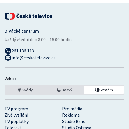
Divácké centrum
každý všední den:
8:00—16:00 hodin
261 136 113
info@ceskatelevize.cz
Vzhled
Světlý
Tmavý
Systém
TV program
Pro média
Živé vysílání
Reklama
TV poplatky
Studio Brno
Teletext
Studio Ostrava