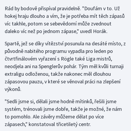
Stolní tenis
Rád by bodově přispíval pravidelně. "Doufám v to. Už
hokej hraju dlouho a vím, že je potřeba mít těch zápasů
Triatlon
víc takhle, potom se sebevědomí může zvednout
daleko víc než po jednom zápase," uvedl Horák.
Veslování
Spartě, jež se díky vítězství posunula na desáté místo, z
Vodní slalom
původně nabitého programu vypadla pro leden po
čtvrtfinálovém vyřazení s Rögle také Liga mistrů,
Volejbal
neodjela ani na Spenglerův pohár. Tým měl kvůli turnaji
extraligu odloženou, takže nakonec měl dlouhou
Ostatní
zápasovou pauzu, v které se věnoval práci na zlepšení
výkonů.
"Sedli jsme si, dělali jsme hodně mítinků, řešili jsme
systém, trénovali jsme dobře, takže je možné, že nám
to pomohlo. Ale závěry můžeme dělat po více
zápasech," konstatoval třicetiletý centr.