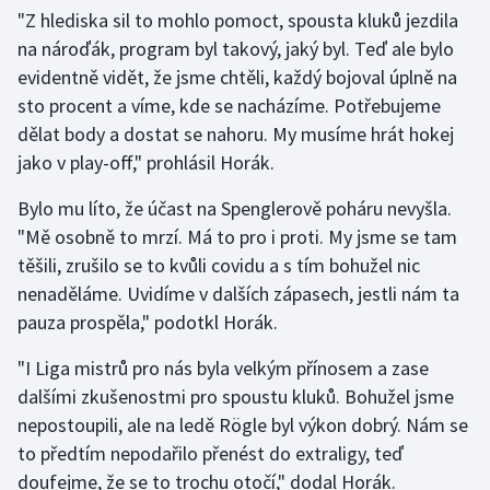
"Z hlediska sil to mohlo pomoct, spousta kluků jezdila
na nároďák, program byl takový, jaký byl. Teď ale bylo
evidentně vidět, že jsme chtěli, každý bojoval úplně na
sto procent a víme, kde se nacházíme. Potřebujeme
dělat body a dostat se nahoru. My musíme hrát hokej
jako v play-off," prohlásil Horák.
Bylo mu líto, že účast na Spenglerově poháru nevyšla.
"Mě osobně to mrzí. Má to pro i proti. My jsme se tam
těšili, zrušilo se to kvůli covidu a s tím bohužel nic
nenaděláme. Uvidíme v dalších zápasech, jestli nám ta
pauza prospěla," podotkl Horák.
"I Liga mistrů pro nás byla velkým přínosem a zase
dalšími zkušenostmi pro spoustu kluků. Bohužel jsme
nepostoupili, ale na ledě Rögle byl výkon dobrý. Nám se
to předtím nepodařilo přenést do extraligy, teď
doufejme, že se to trochu otočí," dodal Horák.