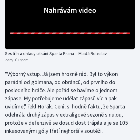
Nahrávám video
Gymnastika
Házená
Jezdectví
Sestřih a ohlasy utkání Sparta Praha – Mladá Boleslav
Judo
Zdroj:
ČT sport
"Výborný vstup. Já jsem hrozně rád. Byl to výkon
Krasobruslení
parádní od gólmana, od obránců, od prvního do
Lezení
posledního hráče. Ale pořád se bavíme o jednom
zápase. My potřebujeme udělat zápasů víc a pak
Lyže a snowboard
uvidíme," řekl Horák. Cenil si hodně faktu, že Sparta
odehrála druhý zápas v extraligové sezoně s nulou,
Moderní pětiboj
protože v defenzivě se dosud dost trápila a je se 105
inkasovanými góly třetí nejhorší v soutěži.
Motorsport