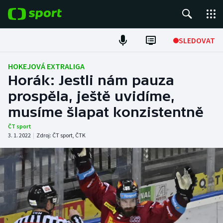
POPULÁRNÍ
SLEDOVAT
Fotbal
HOKEJOVÁ EXTRALIGA
Horák: Jestli nám pauza
Hokej
prospěla, ještě uvidíme,
musíme šlapat konzistentně
Tenis
ČT sport
Atletika
3. 1. 2022
|
Zdroj:
ČT sport
,
ČTK
Cyklistika
DALŠÍ SPORTY
Americký fotbal
NEPŘEHLÉDNĚTE