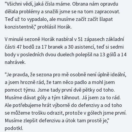
"Všichni vědí, jaká čísla máme. Obrana nám opravdu
Olympijské hry
dělala problémy a snažili jsme se na tom zapracovat.
Teď už to vypadalo, ale musíme začít začít šlapat
Parasport
konzistentně," prohlásil Horák.
Plavání
V minulé sezoně Horák nasbíral v 51 zápasech základní
části 47 bodů za 17 branek a 30 asistencí, teď si sedmi
Plážový volejbal
body v posledních dvou duelech polepšil na 13 gólů a 14
nahrávek.
Ragby
"Je pravda, že sezona pro mě osobně není úplně ideální,
Rychlobruslení
a jsem hrozně rád, že tam něco padlo a mohl jsem
pomoct týmu. Jsme tady první dvě pětky od toho.
Rychlostní kanoistika
Musíme dávat góly a tým táhnout. Já jsem za to rád.
Ale potřebujeme hrát výborně do defenzivy a od toho
Short track
se můžeme trošku odrazit, protože v gólech jsme první.
Musíme zlepšit defenzivu a útok tam prostě je,"
Sportovní střelba
podotkl.