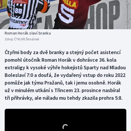
Baseball a softbal
Soutěže
Basketbal
Historické návraty
Biatlon
Aplikace ČT sport
Roman Horák slaví branku
Zdroj:
ČTK/Vít Šimánek
Boby a skeleton
AZ kvíz
Čtyřmi body za dvě branky a stejný počet asistencí
pomohl útočník Roman Horák v dohrávce 36. kola
Box
extraligy k vysoké výhře hokejistů Sparty nad Mladou
Curling
Boleslaví 7:0 a doufá, že vydařený vstup do roku 2022
pomůže jak týmu Pražanů, tak i jemu osobně. Horák
Dostihy
už v minulém utkání s Třincem 23. prosince nasbíral
tři přihrávky, ale náladu mu tehdy zkazila prohra 5:8.
Florbal
Futsal
Golf