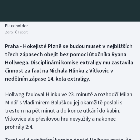
Baseball a softbal
Soutěže
Basketbal
Historické návraty
Placeholder
Zdroj:
ČT sport
Biatlon
Aplikace ČT sport
Praha - Hokejisté Plzně se budou muset v nejbližších
Boby a skeleton
AZ kvíz
třech zápasech obejít bez pomoci útočníka Ryana
Hollwega. Disciplinární komise extraligy mu zastavila
Box
činnost za faul na Michala Hlinku z Vítkovic v
nedělním zápase 14. kola extraligy.
Curling
Hollweg fauloval Hlinku ve 23. minutě a rozhodčí Milan
Dostihy
Minář s Vladimírem Baluškou jej okamžitě poslali s
Florbal
trestem na pět minut a do konce utkání do kabin.
Vítkovice ale přesilovou hru nevyužily a nakonec
Futsal
prohrály 2:4.
Trest od disciplinární komise dostal Hollweg proto, že
Golf