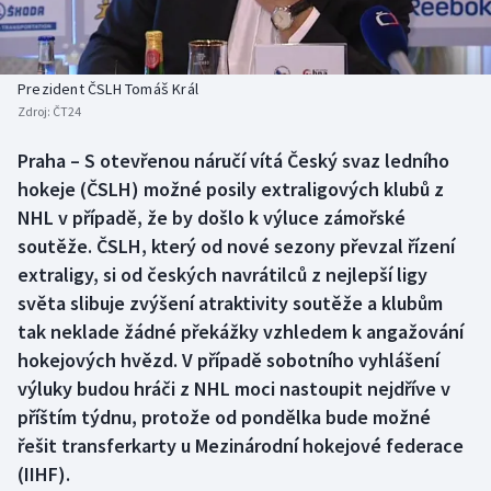
Baseball a softbal
Soutěže
Basketbal
Historické návraty
Prezident ČSLH Tomáš Král
Zdroj:
ČT24
Biatlon
Aplikace ČT sport
Praha – S otevřenou náručí vítá Český svaz ledního
Boby a skeleton
AZ kvíz
hokeje (ČSLH) možné posily extraligových klubů z
NHL v případě, že by došlo k výluce zámořské
Box
soutěže. ČSLH, který od nové sezony převzal řízení
extraligy, si od českých navrátilců z nejlepší ligy
Curling
světa slibuje zvýšení atraktivity soutěže a klubům
tak neklade žádné překážky vzhledem k angažování
Dostihy
hokejových hvězd. V případě sobotního vyhlášení
Florbal
výluky budou hráči z NHL moci nastoupit nejdříve v
příštím týdnu, protože od pondělka bude možné
Futsal
řešit transferkarty u Mezinárodní hokejové federace
(IIHF).
Golf