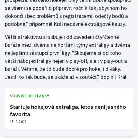
se všemi se podařilo připravit ročník tak, abychom ho
dokončili bez problémů s registracemi, odečty bodů a
podobně," připomněl Král nedávné extraligové kauzy.
Větší atraktivitu si slibuje i od zavedení čtyřčlenné
baráže mezi dvěma nejhoršími týmy extraligy a dvěma
nejlepšími zástupci první ligy. "Slibujeme si od toho
větší náboj extraligy nejen v play-off, ale i v play-out a
baráži. Věříme, že to bude dobré pro hokej i diváky.
Jestli to tak bude, se ukáže až v soutěži," doplnil Král.
SOUVISEJÍCÍ ČLÁNKY
Startuje hokejová extraliga, letos není jasného
favorita
13. 9. 2012