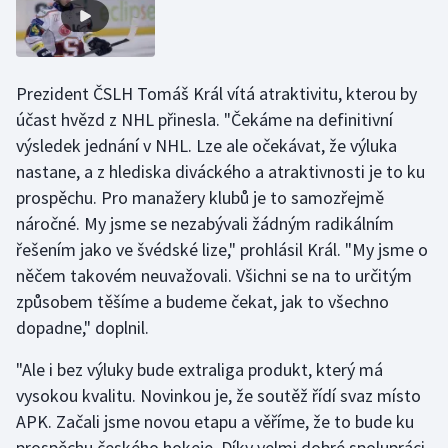
Stolní tenis
Triatlon
Prezident ČSLH Tomáš Král vítá atraktivitu, kterou by
Veslování
účast hvězd z NHL přinesla. "Čekáme na definitivní
výsledek jednání v NHL. Lze ale očekávat, že výluka
Vodní slalom
nastane, a z hlediska diváckého a atraktivnosti je to ku
prospěchu. Pro manažery klubů je to samozřejmě
Volejbal
náročné. My jsme se nezabývali žádným radikálním
řešením jako ve švédské lize," prohlásil Král. "My jsme o
Ostatní
něčem takovém neuvažovali. Všichni se na to určitým
způsobem těšíme a budeme čekat, jak to všechno
dopadne," doplnil.
"Ale i bez výluky bude extraliga produkt, který má
vysokou kvalitu. Novinkou je, že soutěž řídí svaz místo
APK. Začali jsme novou etapu a věříme, že to bude ku
prospěchu českého hokeje. Díky velmi dobré spolupráci