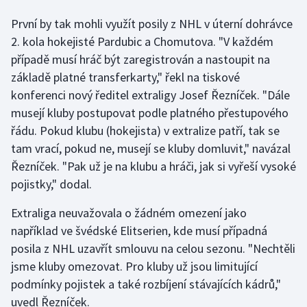
První by tak mohli využít posily z NHL v úterní dohrávce
Gymnastika
2. kola hokejisté Pardubic a Chomutova. "V každém
případě musí hráč být zaregistrován a nastoupit na
Házená
základě platné transferkarty," řekl na tiskové
konferenci nový ředitel extraligy Josef Řezníček. "Dále
Jezdectví
musejí kluby postupovat podle platného přestupového
řádu. Pokud klubu (hokejista) v extralize patří, tak se
Judo
tam vrací, pokud ne, musejí se kluby domluvit," navázal
Krasobruslení
Řezníček. "Pak už je na klubu a hráči, jak si vyřeší vysoké
pojistky," dodal.
Lezení
Extraliga neuvažovala o žádném omezení jako
Lyže a snowboard
například ve švédské Elitserien, kde musí případná
posila z NHL uzavřít smlouvu na celou sezonu. "Nechtěli
Moderní pětiboj
jsme kluby omezovat. Pro kluby už jsou limitující
podmínky pojistek a také rozbíjení stávajících kádrů,"
Motorsport
uvedl Řezníček.