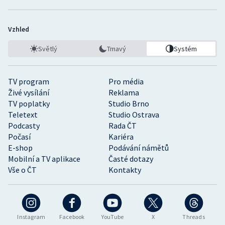
Vzhled
Světlý
Tmavý
Systém
TV program
Pro média
Živé vysílání
Reklama
TV poplatky
Studio Brno
Teletext
Studio Ostrava
Podcasty
Rada ČT
Počasí
Kariéra
E-shop
Podávání námětů
Mobilní a TV aplikace
Časté dotazy
Vše o ČT
Kontakty
Instagram
Facebook
YouTube
X
Threads