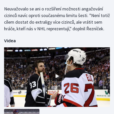
Olympijské hry
Neuvažovalo se ani o rozšíření možnosti angažování
cizinců navíc oproti současnému limitu šesti. "Není totiž
Parasport
cílem dostat do extraligy více cizinců, ale vrátit sem
hráče, kteří nás v NHL reprezentují," doplnil Řezníček.
Plavání
Videa
Plážový volejbal
Ragby
Rychlobruslení
Rychlostní kanoistika
Short track
Sportovní střelba