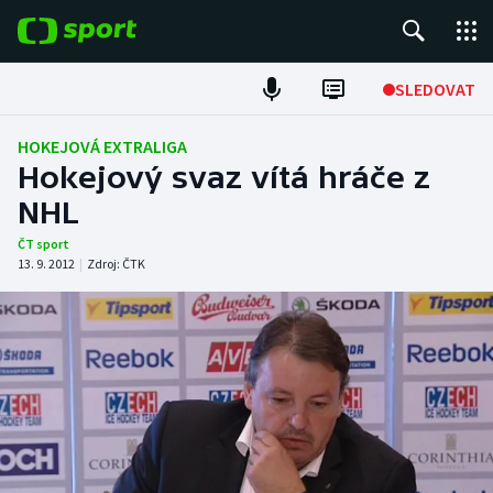
POPULÁRNÍ
SLEDOVAT
Fotbal
HOKEJOVÁ EXTRALIGA
Hokejový svaz vítá hráče z
Hokej
NHL
Tenis
ČT sport
13. 9. 2012
|
Zdroj:
ČTK
Atletika
Cyklistika
DALŠÍ SPORTY
Americký fotbal
NEPŘEHLÉDNĚTE