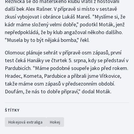
Řezníčka se do mateřského klubu vrátil z hostování
další bek Alex Rašner. V přípravě si místo v sestavě
zkusí vybojovat i obránce Lukáš Mareš. "Myslíme si, že
kádr máme složený velmi dobře," podotkl Moták, jenž
nepředpokládá, že by klub angažoval někoho dalšího.
"Musela by to být nějaká bomba," řekl.
Olomouc plánuje sehrát v přípravě osm zápasů, první
test čeká Hanáky ve čtvrtek 5. srpna, kdy se představí v
Pardubicích. "Máme podobné soupeře jako před rokem.
Hradec, Kometa, Pardubice a přibrali jsme Vítkovice,
takže máme osm zápasů v předsezonním období.
Doufám, že nás to dobře připraví," dodal Moták.
ŠTÍTKY
Hokejová extraliga
Hokej