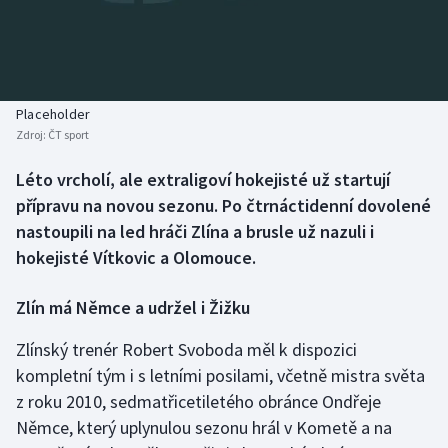
Baseball a softbal
Soutěže
Basketbal
Historické návraty
Biatlon
Aplikace ČT sport
Placeholder
Zdroj:
ČT sport
Boby a skeleton
AZ kvíz
Léto vrcholí, ale extraligoví hokejisté už startují
přípravu na novou sezonu. Po čtrnáctidenní dovolené
Box
nastoupili na led hráči Zlína a brusle už nazuli i
Curling
hokejisté Vítkovic a Olomouce.
Dostihy
Zlín má Němce a udržel i Žižku
Zlínský trenér Robert Svoboda měl k dispozici
Florbal
kompletní tým i s letními posilami, včetně mistra světa
Futsal
z roku 2010, sedmatřicetiletého obránce Ondřeje
Němce, který uplynulou sezonu hrál v Kometě a na
Golf