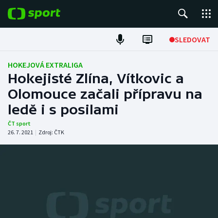
POPULÁRNÍ
SLEDOVAT
Fotbal
HOKEJOVÁ EXTRALIGA
Hokejisté Zlína, Vítkovic a
Hokej
Olomouce začali přípravu na
ledě i s posilami
Tenis
ČT sport
Atletika
26. 7. 2021
|
Zdroj:
ČTK
Cyklistika
DALŠÍ SPORTY
Americký fotbal
NEPŘEHLÉDNĚTE