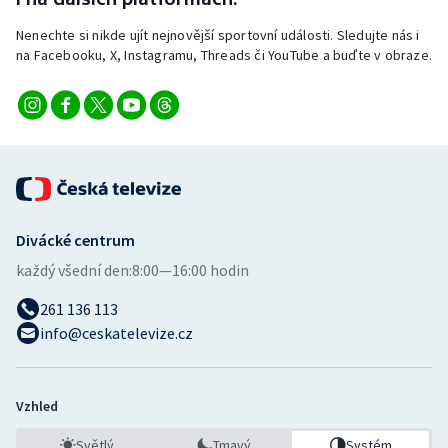
Nenechte si nikde ujít nejnovější sportovní události. Sledujte nás i
na Facebooku, X, Instagramu, Threads či YouTube a buďte v obraze.
Divácké centrum
každý všední den:
8:00—16:00 hodin
261 136 113
info@ceskatelevize.cz
Vzhled
Světlý
Tmavý
Systém