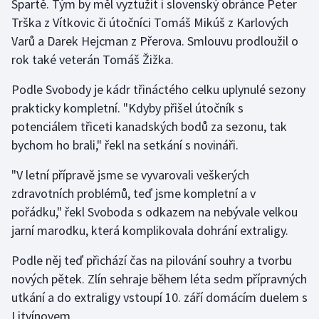
Spartě. Tým by měl vyztužit i slovenský obránce Peter
Trška z Vítkovic či útočníci Tomáš Mikúš z Karlových
Gymnastika
Varů a Darek Hejcman z Přerova. Smlouvu prodloužil o
rok také veterán Tomáš Žižka.
Házená
Podle Svobody je kádr třináctého celku uplynulé sezony
Jezdectví
prakticky kompletní. "Kdyby přišel útočník s
potenciálem třiceti kanadských bodů za sezonu, tak
Judo
bychom ho brali," řekl na setkání s novináři.
Krasobruslení
"V letní přípravě jsme se vyvarovali veškerých
zdravotních problémů, teď jsme kompletní a v
Lezení
pořádku," řekl Svoboda s odkazem na nebývale velkou
jarní marodku, která komplikovala dohrání extraligy.
Lyže a snowboard
Podle něj teď přichází čas na pilování souhry a tvorbu
Moderní pětiboj
nových pětek. Zlín sehraje během léta sedm přípravných
utkání a do extraligy vstoupí 10. září domácím duelem s
Motorsport
Litvínovem.