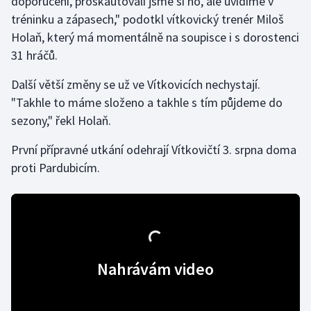
doporučení, proskautovali jsme si ho, ale uvidíme v
Stolní tenis
tréninku a zápasech," podotkl vítkovický trenér Miloš
Holaň, který má momentálně na soupisce i s dorostenci
Triatlon
31 hráčů.
Veslování
Další větší změny se už ve Vítkovicích nechystají.
"Takhle to máme složeno a takhle s tím půjdeme do
Vodní slalom
sezony," řekl Holaň.
Volejbal
První přípravné utkání odehrají Vítkovičtí 3. srpna doma
proti Pardubicím.
Ostatní
Nahrávám video