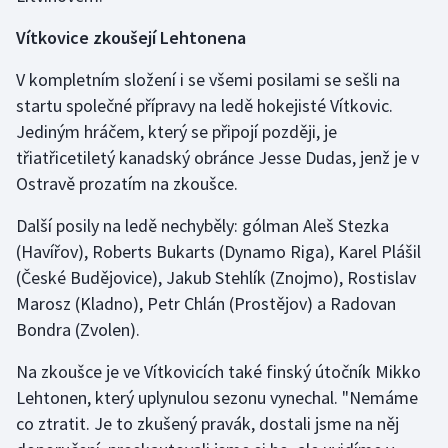
Olympijské hry
Vítkovice zkoušejí Lehtonena
V kompletním složení i se všemi posilami se sešli na
Parasport
startu společné přípravy na ledě hokejisté Vítkovic.
Plavání
Jediným hráčem, který se připojí později, je
třiatřicetiletý kanadský obránce Jesse Dudas, jenž je v
Plážový volejbal
Ostravě prozatím na zkoušce.
Ragby
Další posily na ledě nechyběly: gólman Aleš Stezka
(Havířov), Roberts Bukarts (Dynamo Riga), Karel Plášil
Rychlobruslení
(České Budějovice), Jakub Stehlík (Znojmo), Rostislav
Marosz (Kladno), Petr Chlán (Prostějov) a Radovan
Rychlostní kanoistika
Bondra (Zvolen).
Short track
Na zkoušce je ve Vítkovicích také finský útočník Mikko
Lehtonen, který uplynulou sezonu vynechal. "Nemáme
Sportovní střelba
co ztratit. Je to zkušený pravák, dostali jsme na něj