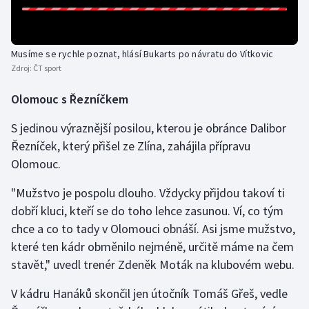
Musíme se rychle poznat, hlásí Bukarts po návratu do Vítkovic
Zdroj:
ČT sport
Olomouc s Řezníčkem
S jedinou výraznější posilou, kterou je obránce Dalibor
Řezníček, který přišel ze Zlína, zahájila přípravu
Olomouc.
"Mužstvo je pospolu dlouho. Vždycky přijdou takoví ti
dobří kluci, kteří se do toho lehce zasunou. Ví, co tým
chce a co to tady v Olomouci obnáší. Asi jsme mužstvo,
které ten kádr obměnilo nejméně, určitě máme na čem
stavět," uvedl trenér Zdeněk Moták na klubovém webu.
V kádru Hanáků skončil jen útočník Tomáš Gřeš, vedle