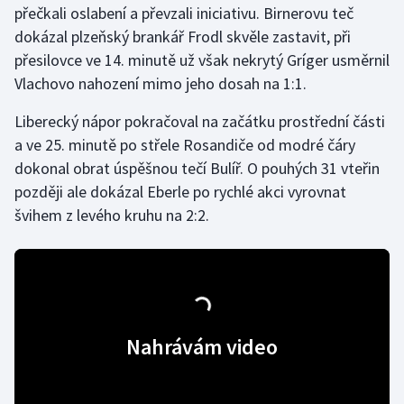
přečkali oslabení a převzali iniciativu. Birnerovu teč
dokázal plzeňský brankář Frodl skvěle zastavit, při
Gymnastika
přesilovce ve 14. minutě už však nekrytý Gríger usměrnil
Vlachovo nahození mimo jeho dosah na 1:1.
Házená
Liberecký nápor pokračoval na začátku prostřední části
Jezdectví
a ve 25. minutě po střele Rosandiče od modré čáry
dokonal obrat úspěšnou tečí Bulíř. O pouhých 31 vteřin
Judo
později ale dokázal Eberle po rychlé akci vyrovnat
švihem z levého kruhu na 2:2.
Krasobruslení
Lezení
Lyže a snowboard
Nahrávám video
Moderní pětiboj
Motorsport