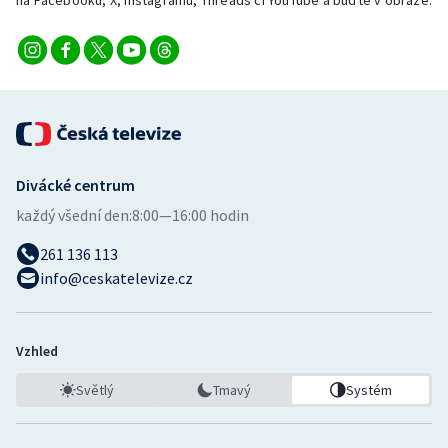
na Facebooku, X, Instagramu, Threads či YouTube a buďte v obraze.
Divácké centrum
každý všední den:
8:00—16:00 hodin
261 136 113
info@ceskatelevize.cz
Vzhled
Světlý
Tmavý
Systém