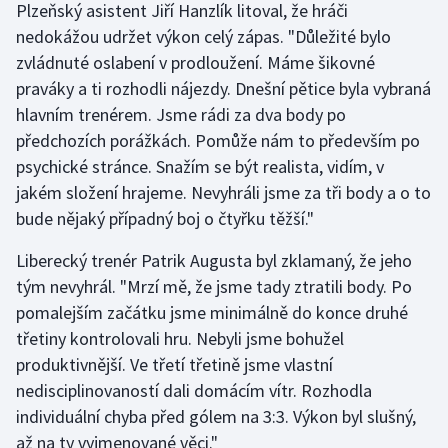
Plzeňský asistent Jiří Hanzlík litoval, že hráči
nedokážou udržet výkon celý zápas. "Důležité bylo
zvládnuté oslabení v prodloužení. Máme šikovné
praváky a ti rozhodli nájezdy. Dnešní pětice byla vybraná
hlavním trenérem. Jsme rádi za dva body po
předchozích porážkách. Pomůže nám to především po
psychické stránce. Snažím se být realista, vidím, v
jakém složení hrajeme. Nevyhráli jsme za tři body a o to
bude nějaký případný boj o čtyřku těžší."
Liberecký trenér Patrik Augusta byl zklamaný, že jeho
tým nevyhrál. "Mrzí mě, že jsme tady ztratili body. Po
pomalejším začátku jsme minimálně do konce druhé
třetiny kontrolovali hru. Nebyli jsme bohužel
produktivnější. Ve třetí třetině jsme vlastní
nedisciplinovaností dali domácím vítr. Rozhodla
individuální chyba před gólem na 3:3. Výkon byl slušný,
až na ty vyjmenované věci."