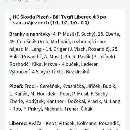
HC Škoda Plzeň - Bílí Tygři Liberec 4:3 po
sam. nájezdech (1:1, 1:2, 1:0 - 0:0)
Branky a nahrávky:
4. P. Musil (F. Suchý), 25. Eberle,
49. Čerešňák (Rob, Michnáč), rozhodující sam.
nájezd M. Lang - 14. Gríger (J. Vlach, Rosandič), 25.
Bulíř (Rosandič, A. Musil), 35. R. Pavlík (P. Jelínek).
Rozhodčí: Kika, Mrkva - Klouček, Lederer.
Vyloučení: 4:5. Využití: 0:1. Bez diváků.
Plzeň:
Frodl - Čerešňák, Kvasnička, Jiříček, Budík,
L. Kaňák, M. Hou-dek - Pour, P. Musil, F. Suchý -
Eberle, Kodýtek, Kantner - Dočekal, Kracík, M. Lang
- Rob, F. Přikryl, Michnáč. Trenér: Čihák.
Liberec:
Kváča - Knot, Vitásek, Kolmann, Rosandič,