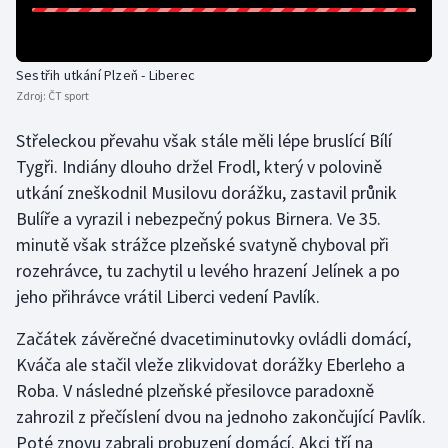
Olympijské hry
Sestřih utkání Plzeň - Liberec
Parasport
Zdroj:
ČT sport
Plavání
Střeleckou převahu však stále měli lépe bruslící Bílí
Tygři. Indiány dlouho držel Frodl, který v polovině
Plážový volejbal
utkání zneškodnil Musilovu dorážku, zastavil průnik
Bulíře a vyrazil i nebezpečný pokus Birnera. Ve 35.
Ragby
minutě však strážce plzeňské svatyně chyboval při
rozehrávce, tu zachytil u levého hrazení Jelínek a po
Rychlobruslení
jeho přihrávce vrátil Liberci vedení Pavlík.
Rychlostní kanoistika
Začátek závěrečné dvacetiminutovky ovládli domácí,
Kváča ale stačil vleže zlikvidovat dorážky Eberleho a
Short track
Roba. V následné plzeňské přesilovce paradoxně
Sportovní střelba
zahrozil z přečíslení dvou na jednoho zakončující Pavlík.
Poté znovu zabrali probuzení domácí. Akci tří na