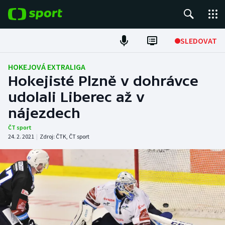
POPULÁRNÍ
SLEDOVAT
Fotbal
HOKEJOVÁ EXTRALIGA
Hokejisté Plzně v dohrávce
Hokej
udolali Liberec až v
nájezdech
Tenis
ČT sport
Atletika
24. 2. 2021
|
Zdroj:
ČTK
,
ČT sport
Cyklistika
DALŠÍ SPORTY
Americký fotbal
NEPŘEHLÉDNĚTE