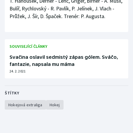
T. Hanousek, Derner - Lenc, Gríger, Birner - A. Musil,
Bulíř, Rychlovský - R. Pavlík, P. Jelínek, J. Vlach -
Průžek, J. Šír, D. Špaček. Trenér: P. Augusta.
SOUVISEJÍCÍ ČLÁNKY
Svačina oslavil sedmistý zápas gólem. Sváčo,
fantazie, napsala mu máma
24. 2. 2021
ŠTÍTKY
Hokejová extraliga
Hokej