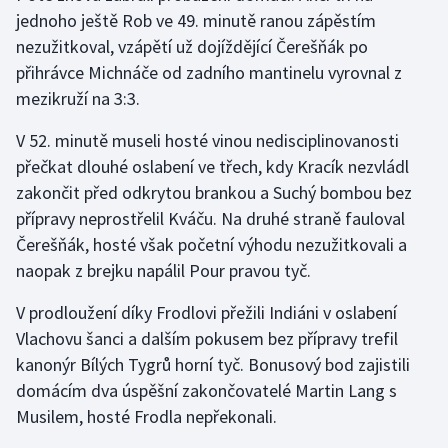
Stolní tenis
jednoho ještě Rob ve 49. minutě ranou zápěstím
nezužitkoval, vzápětí už dojíždějící Čerešňák po
Triatlon
přihrávce Michnáče od zadního mantinelu vyrovnal z
mezikruží na 3:3.
Veslování
V 52. minutě museli hosté vinou nedisciplinovanosti
Vodní slalom
přečkat dlouhé oslabení ve třech, kdy Kracík nezvládl
zakončit před odkrytou brankou a Suchý bombou bez
Volejbal
přípravy neprostřelil Kváču. Na druhé straně fauloval
Čerešňák, hosté však početní výhodu nezužitkovali a
Ostatní
naopak z brejku napálil Pour pravou tyč.
V prodloužení díky Frodlovi přežili Indiáni v oslabení
Vlachovu šanci a dalším pokusem bez přípravy trefil
kanonýr Bílých Tygrů horní tyč. Bonusový bod zajistili
domácím dva úspěšní zakončovatelé Martin Lang s
Musilem, hosté Frodla nepřekonali.