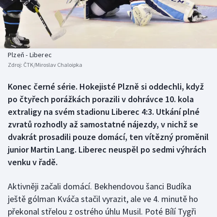
Baseball a softbal
Soutěže
Basketbal
Historické návraty
Biatlon
Aplikace ČT sport
Plzeň - Liberec
Zdroj:
ČTK/Miroslav Chaloipka
Boby a skeleton
AZ kvíz
Konec černé série. Hokejisté Plzně si oddechli, když
po čtyřech porážkách porazili v dohrávce 10. kola
Box
extraligy na svém stadionu Liberec 4:3. Utkání plné
Curling
zvratů rozhodly až samostatné nájezdy, v nichž se
dvakrát prosadili pouze domácí, ten vítězný proměnil
Dostihy
junior Martin Lang. Liberec neuspěl po sedmi výhrách
venku v řadě.
Florbal
Aktivněji začali domácí. Bekhendovou šanci Budíka
Futsal
ještě gólman Kváča stačil vyrazit, ale ve 4. minutě ho
překonal střelou z ostrého úhlu Musil. Poté Bílí Tygři
Golf