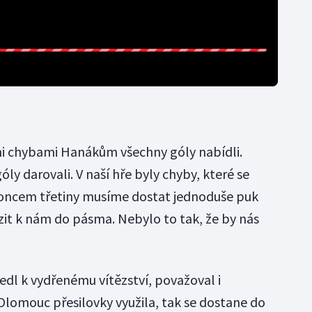
mi chybami Hanákům všechny góly nabídli.
góly darovali. V naší hře byly chyby, které se
koncem třetiny musíme dostat jednoduše puk
zit k nám do pásma. Nebylo to tak, že by nás
edl k vydřenému vítězství, považoval i
lomouc přesilovky využila, tak se dostane do