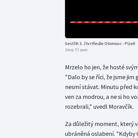
Sestřih 3. čtvrtfinále Olomouc - Plzeň
Zdroj:
ČT sport
Mrzelo ho jen, že hosté svý
"Dalo by se říci, že jsme jim 
nesmí stávat. Minutu před 
ven za modrou, a ne si ho vo
rozebrali," uvedl Moravčík.
Za důležitý moment, který v
ubráněná oslabení. "Kdyby O