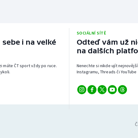
SOCIÁLNÍ SÍTĚ
 sebe i na velké
Odteď vám už nic
na dalších platf
izi máte ČT sport vždy po ruce.
Nenechte si nikde ujít nejnovější
ykoli.
Instagramu, Threads či YouTube 
Č