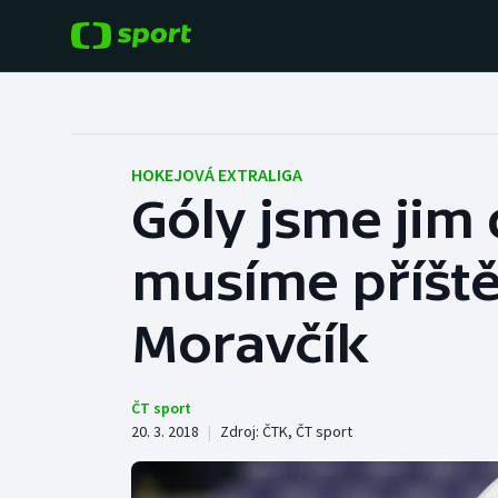
POPULÁRNÍ
DALŠÍ SPORTY
Fotbal
Americký fotbal
HOKEJOVÁ EXTRALIGA
Góly jsme jim 
Hokej
Baseball a softbal
musíme příště 
Tenis
Basketbal
Atletika
Moravčík
Biatlon
Cyklistika
Boby a skeleton
ČT sport
20. 3. 2018
|
Zdroj:
ČTK
,
ČT sport
Box