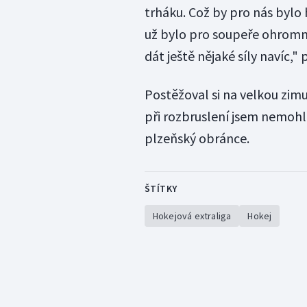
trháku. Což by pro nás bylo
už bylo pro soupeře ohromn
dát ještě nějaké síly navíc,
Postěžoval si na velkou zim
při rozbruslení jsem nemohl
plzeňský obránce.
ŠTÍTKY
Hokejová extraliga
Hokej