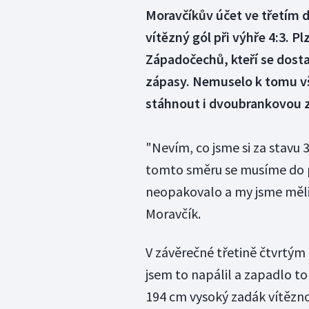
Moravčíkův účet ve třetím d
vítězný gól při výhře 4:3. 
Západočechů, kteří se dosta
zápasy. Nemuselo k tomu vš
stáhnout i dvoubrankovou z
"Nevím, co jsme si za stavu 
tomto směru se musíme do p
neopakovalo a my jsme měli v
Moravčík.
V závěrečné třetině čtvrtým 
jsem to napálil a zapadlo to
194 cm vysoký zadák vítězno