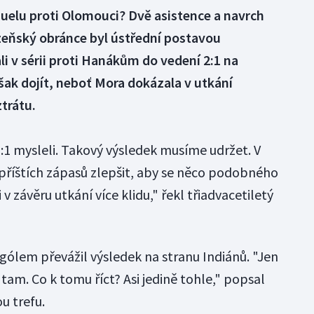
uelu proti Olomouci? Dvě asistence a navrch
Plzeňský obránce byl ústřední postavou
li v sérii proti Hanákům do vedení 2:1 na
ak dojít, neboť Mora dokázala v utkání
trátu.
3:1 mysleli. Takový výsledek musíme udržet. V
říštích zápasů zlepšit, aby se něco podobného
 závěru utkání více klidu," řekl třiadvacetiletý
gólem převážil výsledek na stranu Indiánů. "Jen
 tam. Co k tomu říct? Asi jedině tohle," popsal
u trefu.