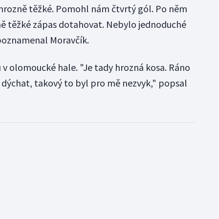
 hrozně těžké. Pomohl nám čtvrtý gól. Po něm
ě těžké zápas dotahovat. Nebylo jednoduché
" poznamenal Moravčík.
u v olomoucké hale. "Je tady hrozná kosa. Ráno
 dýchat, takový to byl pro mě nezvyk," popsal