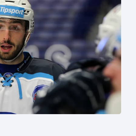
Moderní pětiboj
Triatlon
Motorsport
Veslování
Olympijské hry
Vodní slalom
Parasport
Volejbal
Plavání
Ostatní
Plážový volejbal