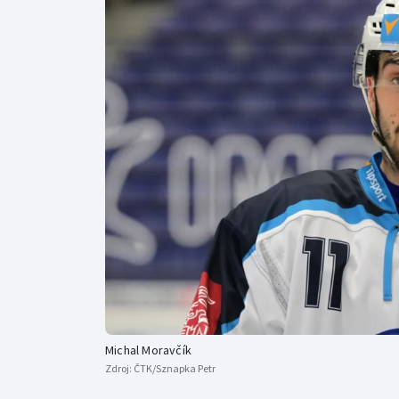
Curling
Dostihy
Florbal
Futsal
Golf
Gymnastika
Michal Moravčík
Zdroj:
ČTK/Sznapka Petr