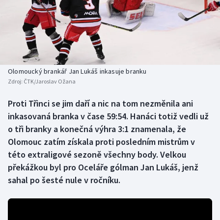
Baseball a softbal
Soutěže
Basketbal
Historické návraty
Biatlon
Aplikace ČT sport
Olomoucký brankář Jan Lukáš inkasuje branku
Boby a skeleton
AZ kvíz
Zdroj:
ČTK/Jaroslav Ožana
Box
Proti Třinci se jim daří a nic na tom nezměnila ani
inkasovaná branka v čase 59:54. Hanáci totiž vedli už
Curling
o tři branky a konečná výhra 3:1 znamenala, že
Olomouc zatím získala proti posledním mistrům v
Dostihy
této extraligové sezoně všechny body. Velkou
překážkou byl pro Oceláře gólman Jan Lukáš, jenž
Florbal
sahal po šesté nule v ročníku.
Futsal
Golf