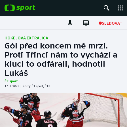
POPULÁRNÍ
SLEDOVAT
Fotbal
HOKEJOVÁ EXTRALIGA
Gól před koncem mě mrzí.
Hokej
Proti Třinci nám to vychází a
kluci to odfárali, hodnotil
Tenis
Lukáš
Atletika
ČT sport
17. 1. 2023
|
Zdroj:
ČT sport
,
ČTK
Cyklistika
DALŠÍ SPORTY
Americký fotbal
NEPŘEHLÉDNĚTE