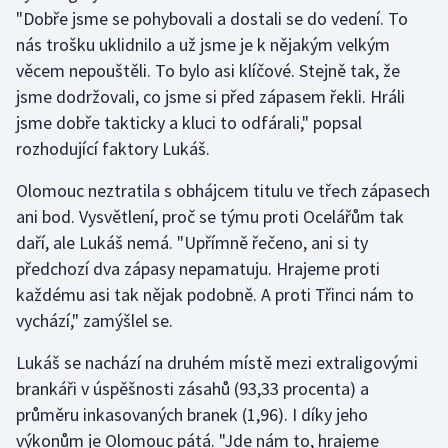
"Dobře jsme se pohybovali a dostali se do vedení. To
Olympijské hry
nás trošku uklidnilo a už jsme je k nějakým velkým
věcem nepouštěli. To bylo asi klíčové. Stejně tak, že
Parasport
jsme dodržovali, co jsme si před zápasem řekli. Hráli
jsme dobře takticky a kluci to odfárali," popsal
Plavání
rozhodující faktory Lukáš.
Plážový volejbal
Olomouc neztratila s obhájcem titulu ve třech zápasech
ani bod. Vysvětlení, proč se týmu proti Ocelářům tak
Ragby
daří, ale Lukáš nemá. "Upřímně řečeno, ani si ty
předchozí dva zápasy nepamatuju. Hrajeme proti
Rychlobruslení
každému asi tak nějak podobně. A proti Třinci nám to
Rychlostní kanoistika
vychází," zamýšlel se.
Lukáš se nachází na druhém místě mezi extraligovými
Short track
brankáři v úspěšnosti zásahů (93,33 procenta) a
průměru inkasovaných branek (1,96). I díky jeho
Sportovní střelba
výkonům je Olomouc pátá. "Jde nám to, hrajeme