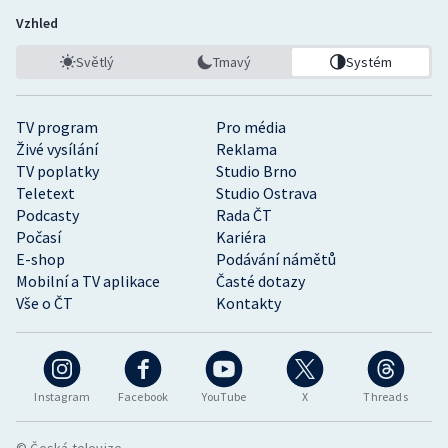
Vzhled
Světlý
Tmavý
Systém
TV program
Pro média
Živé vysílání
Reklama
TV poplatky
Studio Brno
Teletext
Studio Ostrava
Podcasty
Rada ČT
Počasí
Kariéra
E-shop
Podávání námětů
Mobilní a TV aplikace
Časté dotazy
Vše o ČT
Kontakty
Instagram
Facebook
YouTube
X
Threads