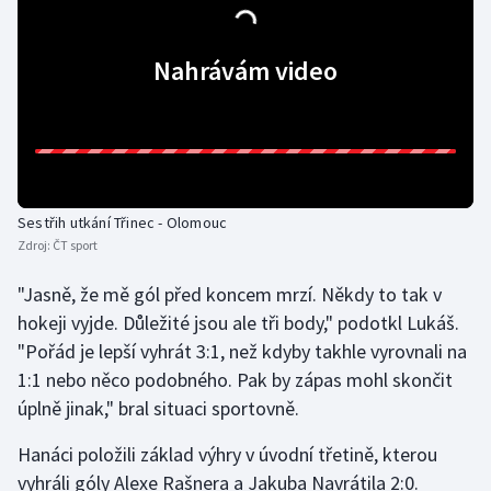
Gymnastika
Nahrávám video
Házená
Jezdectví
Judo
Sestřih utkání Třinec - Olomouc
Zdroj:
ČT sport
Krasobruslení
"Jasně, že mě gól před koncem mrzí. Někdy to tak v
Lezení
hokeji vyjde. Důležité jsou ale tři body," podotkl Lukáš.
"Pořád je lepší vyhrát 3:1, než kdyby takhle vyrovnali na
Lyže a snowboard
1:1 nebo něco podobného. Pak by zápas mohl skončit
úplně jinak," bral situaci sportovně.
Moderní pětiboj
Hanáci položili základ výhry v úvodní třetině, kterou
Motorsport
vyhráli góly Alexe Rašnera a Jakuba Navrátila 2:0.