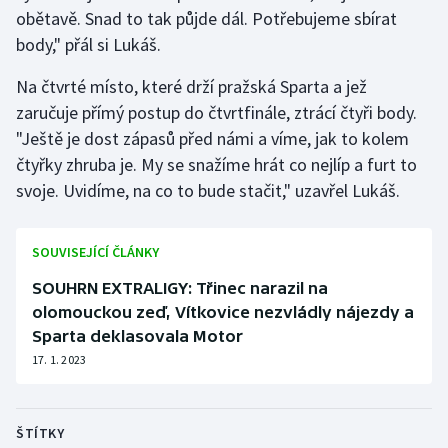
Stolní tenis
obětavě. Snad to tak půjde dál. Potřebujeme sbírat
body," přál si Lukáš.
Triatlon
Na čtvrté místo, které drží pražská Sparta a jež
Veslování
zaručuje přímý postup do čtvrtfinále, ztrácí čtyři body.
"Ještě je dost zápasů před námi a víme, jak to kolem
Vodní slalom
čtyřky zhruba je. My se snažíme hrát co nejlíp a furt to
svoje. Uvidíme, na co to bude stačit," uzavřel Lukáš.
Volejbal
SOUVISEJÍCÍ ČLÁNKY
Ostatní
SOUHRN EXTRALIGY: Třinec narazil na
olomouckou zeď, Vítkovice nezvládly nájezdy a
Sparta deklasovala Motor
17. 1. 2023
ŠTÍTKY