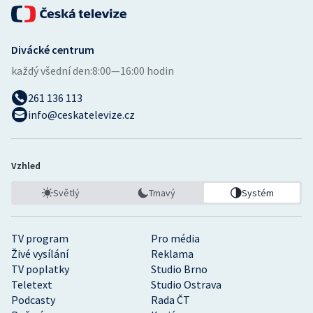
Divácké centrum
každý všední den:
8:00—16:00 hodin
261 136 113
info@ceskatelevize.cz
Vzhled
Světlý
Tmavý
Systém
TV program
Pro média
Živé vysílání
Reklama
TV poplatky
Studio Brno
Teletext
Studio Ostrava
Podcasty
Rada ČT