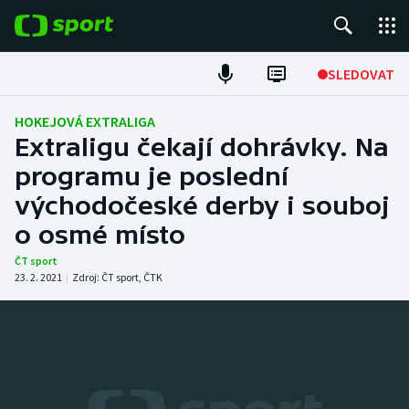
POPULÁRNÍ
SLEDOVAT
Fotbal
HOKEJOVÁ EXTRALIGA
Extraligu čekají dohrávky. Na
Hokej
programu je poslední
východočeské derby i souboj
Tenis
o osmé místo
Atletika
ČT sport
23. 2. 2021
|
Zdroj:
ČT sport
,
ČTK
Cyklistika
DALŠÍ SPORTY
Americký fotbal
NEPŘEHLÉDNĚTE