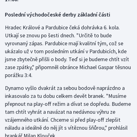
Poslední východočeské derby základní části
Gymnastika
Hradec Králové a Pardubice čeká dohrávka 6. kola.
Házená
Utkají se znovu po šesti dnech. "Určitě to bude
vyrovnaný zápas. Pardubice mají kvalitní tým, což se
Jezdectví
ukázalo už v tom posledním utkání v Pardubicích, kde
Judo
jsme zbytečně přišli o body. Teď si je budeme chtít vzít
zase zpátky," připomněl obránce Michael Gaspar těsnou
Krasobruslení
porážku 3:4.
Dynamo vyšlo dvakrát za sebou bodově naprázdno a
Lezení
inkasovalo za tu dobu celkem devět branek. "Musíme
Lyže a snowboard
přepnout na play-off režim a dívat se dopředu. Budeme
tam chtít vyhrát a navázat na nedávnou výhru ze
Moderní pětiboj
vzájemného utkání. Chceme si před play-off zlepšit
náladu a ideálně do něj jít s vítěznou šňůrou," prohlásil
Motorsport
brankář Milan Klouček.