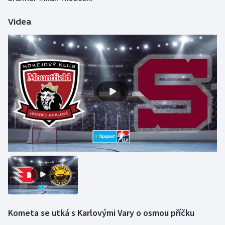
Olympijské hry
Videa
Parasport
Plavání
Plážový volejbal
Ragby
Rychlobruslení
Rychlostní kanoistika
Short track
Sportovní střelba
Kometa se utká s Karlovými Vary o osmou příčku