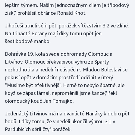
lepším týmem. Naším jednoznačným cílem je tříbodový
zisk," prohlásil obránce Ronald Knot.
Jihočeši utnuli sérii pěti porážek vítězstvím 3:2 ve Zlíně.
Na třinácté Berany mají díky tomu opět jen
šestibodové manko.
Dohrávka 19. kola svede dohromady Olomouc a
Litvínov. Olomouc překvapivou výhru ze Sparty
nezhodnotila a nedělní neúspěch s Mladou Boleslaví se
pokusí opět v domácím prostředí odčinit v úterý.
"Musíme být efektivnější. Herně to nebylo špatné, ale
když se zápas lámal, neproměnili jsme šance," řekl
olomoucký kouč Jan Tomajko.
Jedenáctý Litvínov má na dvanácté Hanáky k dobru pět
bodů. I díky tomu, že v neděli ukončil výhrou 3:1 v
Pardubicích sérii čtyř porážek.