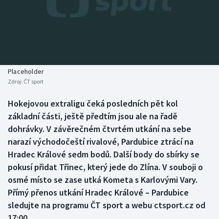
Baseball a softbal
Soutěže
Basketbal
Historické návraty
Biatlon
Aplikace ČT sport
Placeholder
Boby a skeleton
AZ kvíz
Zdroj:
ČT sport
Box
Hokejovou extraligu čeká posledních pět kol
základní části, ještě předtím jsou ale na řadě
Curling
dohrávky. V závěrečném čtvrtém utkání na sebe
narazí východočeští rivalové, Pardubice ztrácí na
Dostihy
Hradec Králové sedm bodů. Další body do sbírky se
pokusí přidat Třinec, který jede do Zlína. V souboji o
Florbal
osmé místo se zase utká Kometa s Karlovými Vary.
Přímý přenos utkání Hradec Králové – Pardubice
Futsal
sledujte na programu ČT sport a webu ctsport.cz od
17:00.
Golf