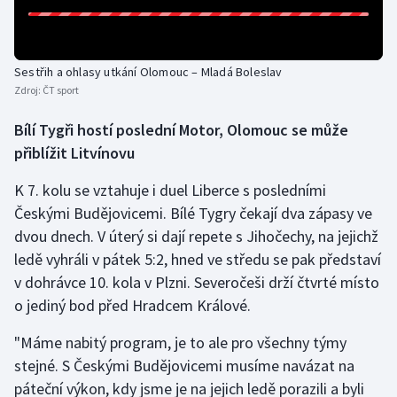
Sestřih a ohlasy utkání Olomouc – Mladá Boleslav
Zdroj:
ČT sport
Bílí Tygři hostí poslední Motor, Olomouc se může
přiblížit Litvínovu
K 7. kolu se vztahuje i duel Liberce s posledními
Českými Budějovicemi. Bílé Tygry čekají dva zápasy ve
dvou dnech. V úterý si dají repete s Jihočechy, na jejichž
ledě vyhráli v pátek 5:2, hned ve středu se pak představí
v dohrávce 10. kola v Plzni. Severočeši drží čtvrté místo
o jediný bod před Hradcem Králové.
"Máme nabitý program, je to ale pro všechny týmy
stejné. S Českými Budějovicemi musíme navázat na
páteční výkon, kdy jsme je na jejich ledě porazili a byli