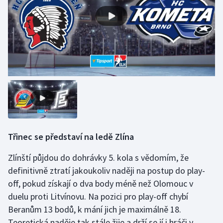
Třinec se představí na ledě Zlína
Zlínští půjdou do dohrávky 5. kola s vědomím, že
definitivně ztratí jakoukoliv naději na postup do play-
off, pokud získají o dva body méně než Olomouc v
duelu proti Litvínovu. Na pozici pro play-off chybí
Beranům 13 bodů, k mání jich je maximálně 18.
Teoretická naděje tak stále žije a drží se jí i hráči v