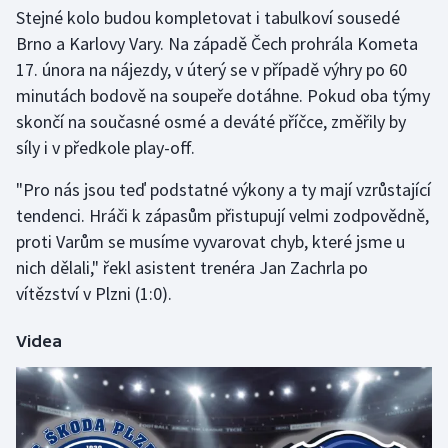
Stolní tenis
Stejné kolo budou kompletovat i tabulkoví sousedé
Brno a Karlovy Vary. Na západě Čech prohrála Kometa
Triatlon
17. února na nájezdy, v úterý se v případě výhry po 60
minutách bodově na soupeře dotáhne. Pokud oba týmy
Veslování
skončí na současné osmé a deváté příčce, změřily by
síly i v předkole play-off.
Vodní slalom
"Pro nás jsou teď podstatné výkony a ty mají vzrůstající
Volejbal
tendenci. Hráči k zápasům přistupují velmi zodpovědně,
proti Varům se musíme vyvarovat chyb, které jsme u
Ostatní
nich dělali," řekl asistent trenéra Jan Zachrla po
vítězství v Plzni (1:0).
Videa