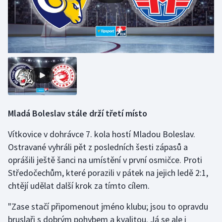
Mladá Boleslav stále drží třetí místo
Vítkovice v dohrávce 7. kola hostí Mladou Boleslav.
Ostravané vyhráli pět z posledních šesti zápasů a
oprášili ještě šanci na umístění v první osmičce. Proti
Středočechům, které porazili v pátek na jejich ledě 2:1,
chtějí udělat další krok za tímto cílem.
"Zase stačí připomenout jméno klubu; jsou to opravdu
bruslaři s dobrým pohybem a kvalitou. Já se ale i