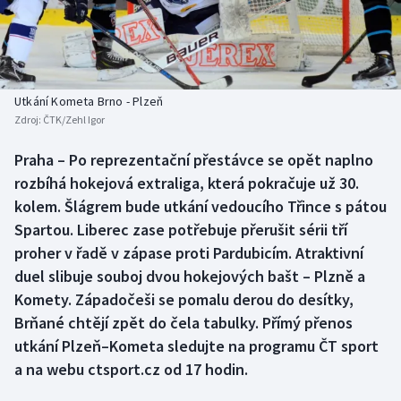
Baseball a softbal
Soutěže
Basketbal
Historické návraty
Biatlon
Aplikace ČT sport
Utkání Kometa Brno - Plzeň
Zdroj:
ČTK/Zehl Igor
Boby a skeleton
AZ kvíz
Praha – Po reprezentační přestávce se opět naplno
rozbíhá hokejová extraliga, která pokračuje už 30.
Box
kolem. Šlágrem bude utkání vedoucího Třince s pátou
Curling
Spartou. Liberec zase potřebuje přerušit sérii tří
proher v řadě v zápase proti Pardubicím. Atraktivní
Dostihy
duel slibuje souboj dvou hokejových bašt – Plzně a
Komety. Západočeši se pomalu derou do desítky,
Florbal
Brňané chtějí zpět do čela tabulky. Přímý přenos
utkání Plzeň–Kometa sledujte na programu ČT sport
Futsal
a na webu ctsport.cz od 17 hodin.
Golf