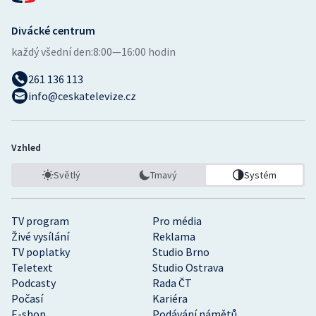
Divácké centrum
každý všední den:
8:00—16:00 hodin
261 136 113
info@ceskatelevize.cz
Vzhled
Světlý
Tmavý
Systém
TV program
Pro média
Živé vysílání
Reklama
TV poplatky
Studio Brno
Teletext
Studio Ostrava
Podcasty
Rada ČT
Počasí
Kariéra
E-shop
Podávání námětů