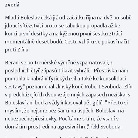
zvedá
Mladá Boleslav čeká již od začátku října na dvě po sobě
jdoucí vítězství, i proto se tabulkou propadla až ke
konci první desítky a na kýženou první šestku ztrácí
momentálně deset bodů. Cestu vzhůru se pokusí načít
proti Zlínu.
Berani se po trenérské výměně vzpamatovali, z
posledních čtyř zápasů třikrát vyhráli. "Přestávka nám
pomohla k nabrání fyzických sil a také ke konsolidaci
sestavy," poznamenal zlínský kouč Robert Svoboda. Zlín
v předcházejících dvou vzájemných zápasech nezískal s
Boleslaví ani bod a vždy inkasoval pět gólů. "Přesto si
myslím, že nejsme bez šancí na úspěch. Boleslav má
nebezpečné přesilovky. Počítáme s tím, že vsadí v
domácím prostředí na agresivní hru," řekl Svoboda.