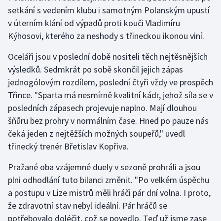
Stolní tenis
setkání s vedením klubu i samotným Polanským upustí
v úterním klání od výpadů proti kouči Vladimíru
Triatlon
Kýhosovi, kterého za neshody s třineckou ikonou viní.
Veslování
Oceláři jsou v poslední době nositeli těch nejtěsnějších
výsledků. Sedmkrát po sobě skončil jejich zápas
Vodní slalom
jednogólovým rozdílem, poslední čtyři vždy ve prospěch
Třince. "Sparta má nesmírně kvalitní kádr, jehož síla se v
Volejbal
posledních zápasech projevuje naplno. Mají dlouhou
šňůru bez prohry v normálním čase. Hned po pauze nás
Ostatní
čeká jeden z nejtěžších možných soupeřů," uvedl
třinecký trenér Břetislav Kopřiva.
Pražané oba vzájemné duely v sezoně prohráli a jsou
plni odhodlání tuto bilanci změnit. "Po velkém úspěchu
a postupu v Lize mistrů měli hráči pár dní volna. I proto,
že zdravotní stav nebyl ideální. Pár hráčů se
potřebovalo doléčit, což se povedlo. Teď už jsme zase