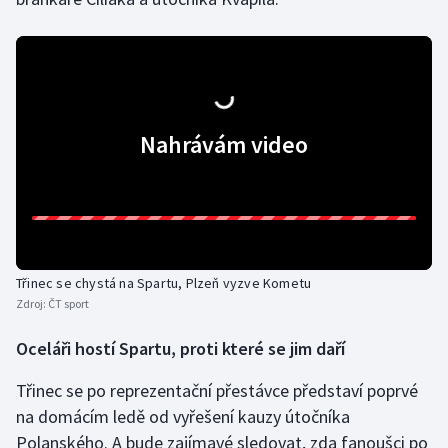
Olympijské hry
Parasport
Plavání
Nahrávám video
Plážový volejbal
Ragby
Rychlobruslení
Třinec se chystá na Spartu, Plzeň vyzve Kometu
Zdroj:
ČT sport
Rychlostní kanoistika
Oceláři hostí Spartu, proti které se jim daří
Short track
Třinec se po reprezentační přestávce představí poprvé
Sportovní střelba
na domácím ledě od vyřešení kauzy útočníka
Polanského. A bude zajímavé sledovat, zda fanoušci po