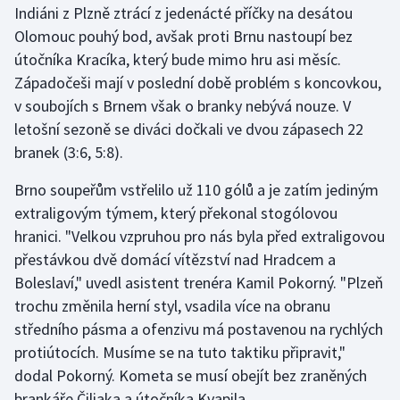
Indiáni z Plzně ztrácí z jedenácté příčky na desátou
Olomouc pouhý bod, avšak proti Brnu nastoupí bez
Gymnastika
útočníka Kracíka, který bude mimo hru asi měsíc.
Západočeši mají v poslední době problém s koncovkou,
Házená
v soubojích s Brnem však o branky nebývá nouze. V
Jezdectví
letošní sezoně se diváci dočkali ve dvou zápasech 22
branek (3:6, 5:8).
Judo
Brno soupeřům vstřelilo už 110 gólů a je zatím jediným
extraligovým týmem, který překonal stogólovou
Krasobruslení
hranici. "Velkou vzpruhou pro nás byla před extraligovou
Lezení
přestávkou dvě domácí vítězství nad Hradcem a
Boleslaví," uvedl asistent trenéra Kamil Pokorný. "Plzeň
Lyže a snowboard
trochu změnila herní styl, vsadila více na obranu
středního pásma a ofenzivu má postavenou na rychlých
Moderní pětiboj
protiútocích. Musíme se na tuto taktiku připravit,"
dodal Pokorný. Kometa se musí obejít bez zraněných
Motorsport
brankáře Čiliaka a útočníka Kvapila.