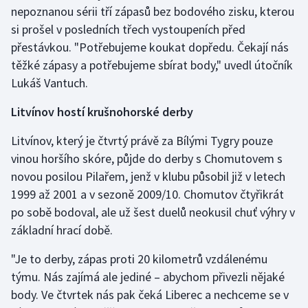
nepoznanou sérii tří zápasů bez bodového zisku, kterou
si prošel v posledních třech vystoupeních před
přestávkou. "Potřebujeme koukat dopředu. Čekají nás
těžké zápasy a potřebujeme sbírat body," uvedl útočník
Lukáš Vantuch.
Litvínov hostí krušnohorské derby
Litvínov, který je čtvrtý právě za Bílými Tygry pouze
vinou horšího skóre, půjde do derby s Chomutovem s
novou posilou Pilařem, jenž v klubu působil již v letech
1999 až 2001 a v sezoně 2009/10. Chomutov čtyřikrát
po sobě bodoval, ale už šest duelů neokusil chuť výhry v
základní hrací době.
"Je to derby, zápas proti 20 kilometrů vzdálenému
týmu. Nás zajímá ale jediné – abychom přivezli nějaké
body. Ve čtvrtek nás pak čeká Liberec a nechceme se v