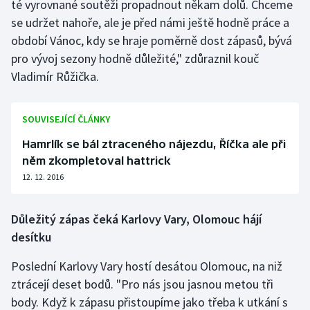
té vyrovnané soutěži propadnout někam dolů. Chceme
se udržet nahoře, ale je před námi ještě hodně práce a
období Vánoc, kdy se hraje poměrně dost zápasů, bývá
pro vývoj sezony hodně důležité," zdůraznil kouč
Vladimír Růžička.
SOUVISEJÍCÍ ČLÁNKY
Hamrlík se bál ztraceného nájezdu, Říčka ale při
něm zkompletoval hattrick
12. 12. 2016
Důležitý zápas čeká Karlovy Vary, Olomouc hájí
desítku
Poslední Karlovy Vary hostí desátou Olomouc, na niž
ztrácejí deset bodů. "Pro nás jsou jasnou metou tři
body. Když k zápasu přistoupíme jako třeba k utkání s