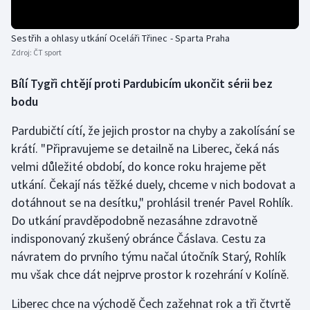
Sestřih a ohlasy utkání Oceláři Třinec - Sparta Praha
Zdroj:
ČT sport
Bílí Tygři chtějí proti Pardubicím ukončit sérii bez
bodu
Pardubičtí cítí, že jejich prostor na chyby a zakolísání se
krátí. "Připravujeme se detailně na Liberec, čeká nás
velmi důležité období, do konce roku hrajeme pět
utkání. Čekají nás těžké duely, chceme v nich bodovat a
dotáhnout se na desítku," prohlásil trenér Pavel Rohlík.
Do utkání pravděpodobně nezasáhne zdravotně
indisponovaný zkušený obránce Čáslava. Cestu za
návratem do prvního týmu načal útočník Starý, Rohlík
mu však chce dát nejprve prostor k rozehrání v Kolíně.
Liberec chce na východě Čech zažehnat rok a tři čtvrtě