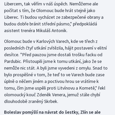
Libercem, tak věřím v náš úspěch. Nemůžeme ale
počítat s tím, že Olomouc bude hrát stejně jako
Liberec. Ti budou vycházet ze zabezpečené obrany a
budou dobře bránit střední pásmo," předpokládá
asistent trenéra Mikuláš Antonik.
Olomouc bude v Karlových Varech, kde ve třech z
posledních čtyř utkání zvítězila, hájit postavení v elitní
desítce. "Před pauzou jsme dostali trošku facku od
Pardubic. Přistoupili jsme k tomu utkání, jako že se
nemůže nic stát. A byli jsme vyvedeni z omylu. Snad to
bylo prospěšné v tom, že teď to ve Varech bude zase
úplně o něčem jiném a poctivou hrou se vrátíme k
tomu, čím jsme uspěli proti Litvínovu a Kometě," řekl
olomoucký kouč Zdeněk Venera, jemuž stále chybí
dlouhodobě zraněný Skrbek.
Boleslav pomýšlí na návrat do šestky, Zlín se ale