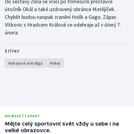
Do sestavy Zlína se vrací po tříměsíční přestávce
útočník Okál a také uzdravený obránce Matějíček.
Chybět budou naopak zranění Holík a Gago. Zápas
Vítkovic s Hradcem Králové se odehraje až v úterý 7.
února.
ŠTÍTKY
Hokejová extraliga
Hokej
APLIKACE ČT SPORT
Mějte celý sportovní svět vždy u sebe i na
velké obrazovce.