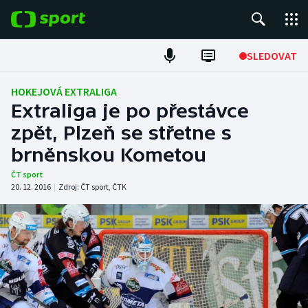
POPULÁRNÍ
SLEDOVAT
Fotbal
HOKEJOVÁ EXTRALIGA
Extraliga je po přestávce
Hokej
zpět, Plzeň se střetne s
brněnskou Kometou
Tenis
ČT sport
Atletika
20. 12. 2016
|
Zdroj:
ČT sport
,
ČTK
Cyklistika
DALŠÍ SPORTY
Americký fotbal
NEPŘEHLÉDNĚTE