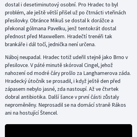
dostal i desetiminutový osobní. Pro Hradec to byl
problém, ale ještě větší přišel už po čtrnácti vteřinách
Gymnastika
přesilovky. Obránce Mikuš se dostal k dorážce a
překonal gólmana Pavelku, jenž tentokrát dostal
Házená
přednost před Maxwellem. Hradečtí trenéři tak
Jezdectví
brankáře i dál točí, jednička není určena.
Náboj neupadal. Hradec totiž udeřil stejně jako Brno v
Judo
přesilovce. V páté minutě skóroval Cingel, jehož
nahození od modré čáry prošlo za Langhamerova záda.
Krasobruslení
Hradecký útočník se prosadil, i když ještě den před
Lezení
zápasem nebylo jasné, zda nastoupí. Až ve čtvrtek
dobral antibiotika. Další šance v první části zůstaly
Lyže a snowboard
neproměněny. Neprosadil se na domácí straně Rákos
ani na hostující Štencel.
Moderní pětiboj
Motorsport