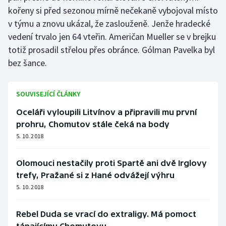
Stolní tenis
kořeny si před sezonou mírně nečekaně vybojoval místo
v týmu a znovu ukázal, že zaslouženě. Jenže hradecké
Triatlon
vedení trvalo jen 64 vteřin. Američan Mueller se v brejku
totiž prosadil střelou přes obránce. Gólman Pavelka byl
Veslování
bez šance.
Vodní slalom
SOUVISEJÍCÍ ČLÁNKY
Volejbal
Oceláři vyloupili Litvínov a připravili mu první
prohru, Chomutov stále čeká na body
Ostatní
5. 10. 2018
Olomouci nestačily proti Spartě ani dvě Irglovy
trefy, Pražané si z Hané odvážejí výhru
5. 10. 2018
Rebel Duda se vrací do extraligy. Má pomoct