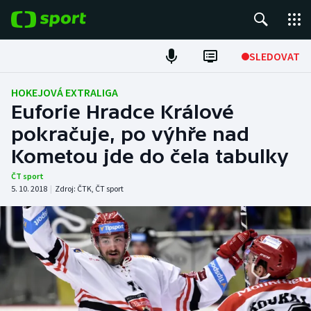
POPULÁRNÍ
SLEDOVAT
Fotbal
HOKEJOVÁ EXTRALIGA
Euforie Hradce Králové
Hokej
pokračuje, po výhře nad
Kometou jde do čela tabulky
Tenis
ČT sport
Atletika
5. 10. 2018
|
Zdroj:
ČTK
,
ČT sport
Cyklistika
DALŠÍ SPORTY
Americký fotbal
NEPŘEHLÉDNĚTE