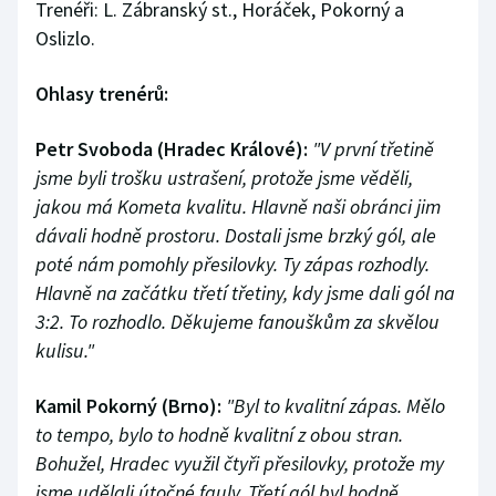
Trenéři: L. Zábranský st., Horáček, Pokorný a
Oslizlo.
Ohlasy trenérů:
Petr Svoboda (Hradec Králové):
"V první třetině
jsme byli trošku ustrašení, protože jsme věděli,
jakou má Kometa kvalitu. Hlavně naši obránci jim
dávali hodně prostoru. Dostali jsme brzký gól, ale
poté nám pomohly přesilovky. Ty zápas rozhodly.
Hlavně na začátku třetí třetiny, kdy jsme dali gól na
3:2. To rozhodlo. Děkujeme fanouškům za skvělou
kulisu."
Kamil Pokorný (Brno):
"Byl to kvalitní zápas. Mělo
to tempo, bylo to hodně kvalitní z obou stran.
Bohužel, Hradec využil čtyři přesilovky, protože my
jsme udělali útočné fauly. Třetí gól byl hodně