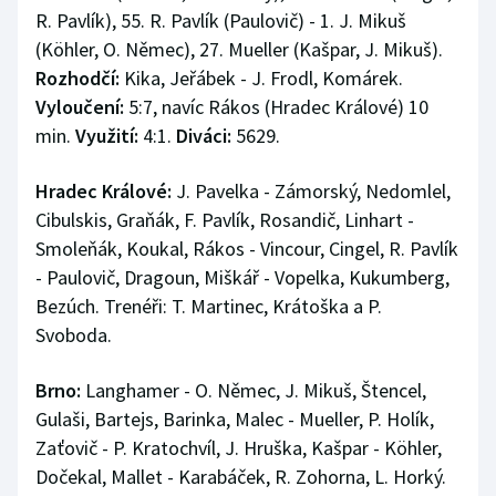
R. Pavlík), 55. R. Pavlík (Paulovič) - 1. J. Mikuš
(Köhler, O. Němec), 27. Mueller (Kašpar, J. Mikuš).
Rozhodčí:
Kika, Jeřábek - J. Frodl, Komárek.
Vyloučení:
5:7, navíc Rákos (Hradec Králové) 10
min.
Využití:
4:1.
Diváci:
5629.
Hradec Králové:
J. Pavelka - Zámorský, Nedomlel,
Cibulskis, Graňák, F. Pavlík, Rosandič, Linhart -
Smoleňák, Koukal, Rákos - Vincour, Cingel, R. Pavlík
- Paulovič, Dragoun, Miškář - Vopelka, Kukumberg,
Bezúch. Trenéři: T. Martinec, Krátoška a P.
Svoboda.
Brno:
Langhamer - O. Němec, J. Mikuš, Štencel,
Gulaši, Bartejs, Barinka, Malec - Mueller, P. Holík,
Zaťovič - P. Kratochvíl, J. Hruška, Kašpar - Köhler,
Dočekal, Mallet - Karabáček, R. Zohorna, L. Horký.