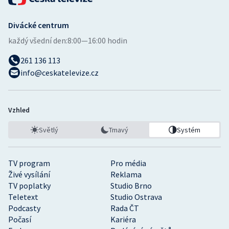
Divácké centrum
každý všední den:
8:00—16:00 hodin
261 136 113
info@ceskatelevize.cz
Vzhled
Světlý
Tmavý
Systém
TV program
Pro média
Živé vysílání
Reklama
TV poplatky
Studio Brno
Teletext
Studio Ostrava
Podcasty
Rada ČT
Počasí
Kariéra