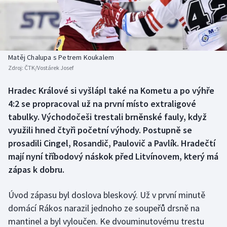
Baseball a softbal
Soutěže
Basketbal
Historické návraty
Biatlon
Aplikace ČT sport
Matěj Chalupa s Petrem Koukalem
Zdroj:
ČTK/Vostárek Josef
Boby a skeleton
AZ kvíz
Hradec Králové si vyšlápl také na Kometu a po výhře
4:2 se propracoval už na první místo extraligové
Box
tabulky. Východočeši trestali brněnské fauly, když
Curling
využili hned čtyři početní výhody. Postupně se
prosadili Cingel, Rosandič, Paulovič a Pavlík. Hradečtí
Dostihy
mají nyní tříbodový náskok před Litvínovem, který má
zápas k dobru.
Florbal
Úvod zápasu byl doslova bleskový. Už v první minutě
Futsal
domácí Rákos narazil jednoho ze soupeřů drsně na
mantinel a byl vyloučen. Ke dvouminutovému trestu
Golf