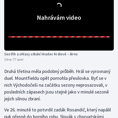
Olympijské hry
Nahrávám video
Parasport
Plavání
Plážový volejbal
Sestřih a ohlasy utkání Hradec Králové – Brno
Ragby
Zdroj:
ČT sport
Druhá třetina měla podobný průběh. Hrál se vyrovnaný
Rychlobruslení
duel. Mountfieldu opět pomohla přesilovka. Byť se v
Rychlostní kanoistika
nich Východočeši na začátku sezony neprosazovali, v
posledních zápasech jsou stejně jako v minulé sezoně
Short track
jejich silnou zbraní.
Sportovní střelba
Ve 26. minutě to potvrdil zadák Rosandič, který napálil
puk přesně do horního rohu. Slovák s chorvatskými