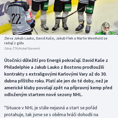
Baseball a softbal
Soutěže
Basketbal
Historické návraty
Biatlon
Aplikace ČT sport
Zleva Jakub Lauko, David Kaše, Jakub Flek a Martin Weinhold se
Boby a skeleton
AZ kvíz
radují z gólu
Zdroj:
ČTK/Kubeš Slavomír
Box
Útočníci důležití pro Energii pokračují. David Kaše z
Philadelphie a Jakub Lauko z Bostonu prodloužili
Curling
kontrakty s extraligovými Karlovými Vary až do 30.
Dostihy
dubna příštího roku. Platí ale jen do té doby, než je
americké kluby povolají zpět na přípravný kemp před
Florbal
odloženým startem nové sezony NHL.
Futsal
"Situace v NHL je stále nejasná a start se pořád
protahuje, tak jsme se s oběma hráči dohodli na
Golf