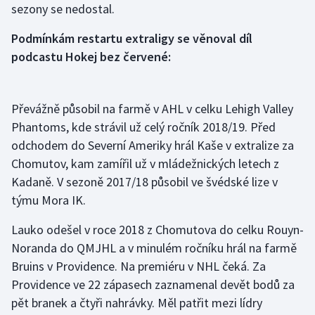
sezony se nedostal.
Olympijské hry
Podmínkám restartu extraligy se věnoval díl
Parasport
podcastu Hokej bez červené:
Plavání
Převážně působil na farmě v AHL v celku Lehigh Valley
Plážový volejbal
Phantoms, kde strávil už celý ročník 2018/19. Před
odchodem do Severní Ameriky hrál Kaše v extralize za
Ragby
Chomutov, kam zamířil už v mládežnických letech z
Kadaně. V sezoně 2017/18 působil ve švédské lize v
Rychlobruslení
týmu Mora IK.
Rychlostní kanoistika
Lauko odešel v roce 2018 z Chomutova do celku Rouyn-
Noranda do QMJHL a v minulém ročníku hrál na farmě
Short track
Bruins v Providence. Na premiéru v NHL čeká. Za
Providence ve 22 zápasech zaznamenal devět bodů za
Sportovní střelba
pět branek a čtyři nahrávky. Měl patřit mezi lídry