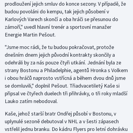
prodloužení jejich smluv do konce sezony. V případě, že
budou povoláni do kempu, tak jejich působení v
Gymnastika
Karlových Varech skončí a oba hráči se přesunou do
zámoří," uvedl hlavní trenér a sportovní manažer
Házená
Energie Martin Pešout.
Jezdectví
"Jsme moc rádi, že tu budou pokračovat, protože
dnešním dnem jejich původní kontrakty skončily a
Judo
odehráli by za nás pouze čtyři utkání. Jednání byla ze
strany Bostonu a Philadelphie, agentů Hronka s Volkem
Krasobruslení
i obou hráčů naprosto vstřícná a během dvou dnů jsme
Lezení
se domluvili," doplnil Pešout. Třiadvacetiletý Kaše si
připsal ve čtyřech duelech tři přihrávky, o tři roky mladší
Lyže a snowboard
Lauko zatím nebodoval.
Kaše, jehož starší bratr Ondřej působí v Bostonu, v
Moderní pětiboj
uplynulé sezoně debutoval v NHL a v šesti zápasech
Motorsport
vstřelil jednu branku. Do kádru Flyers pro letní dohrávku