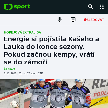
POPULÁRNÍ
SLEDOVAT
Fotbal
HOKEJOVÁ EXTRALIGA
Energie si pojistila Kašeho a
Hokej
Lauka do konce sezony.
Pokud začnou kempy, vrátí
Tenis
se do zámoří
Atletika
ČT sport
6. 11. 2020
|
Zdroj:
ČT sport
,
ČTK
Cyklistika
DALŠÍ SPORTY
Americký fotbal
NEPŘEHLÉDNĚTE