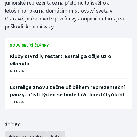
juniorské reprezentace na přelomu loňského a
Stolní tenis
letošního roku na domácím mistrovství světa v
Ostravě, jenže hned v prvním vystoupení na turnaji si
Triatlon
poškodil kolenní vazy.
Veslování
SOUVISEJÍCÍ ČLÁNKY
Vodní slalom
Kluby stvrdily restart. Extraliga ožije už o
Volejbal
víkendu
4. 11. 2020
Ostatní
Extraliga znovu začne už během reprezentační
pauzy, příští týden se bude hrát hned čtyřikrát
3. 11. 2020
ŠTÍTKY
Hokejová extraliga
Hokej