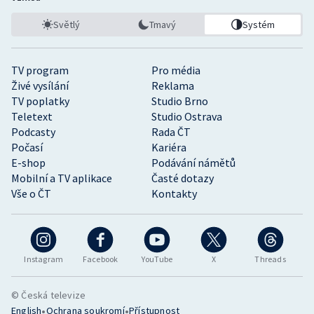
Světlý
Tmavý
Systém
TV program
Pro média
Živé vysílání
Reklama
TV poplatky
Studio Brno
Teletext
Studio Ostrava
Podcasty
Rada ČT
Počasí
Kariéra
E-shop
Podávání námětů
Mobilní a TV aplikace
Časté dotazy
Vše o ČT
Kontakty
Instagram
Facebook
YouTube
X
Threads
© Česká televize
•
•
English
Ochrana soukromí
Přístupnost