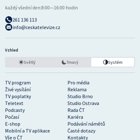
každý všední den:
8:00—16:00 hodin
261 136 113
info@ceskatelevize.cz
Vzhled
Světlý
Tmavý
Systém
TV program
Pro média
Živé vysílání
Reklama
TV poplatky
Studio Brno
Teletext
Studio Ostrava
Podcasty
Rada ČT
Počasí
Kariéra
E-shop
Podávání námětů
Mobilní a TV aplikace
Časté dotazy
Vše o ČT
Kontakty