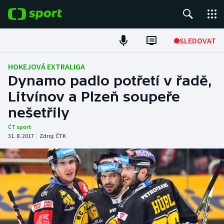
POPULÁRNÍ
SLEDOVAT
Fotbal
HOKEJOVÁ EXTRALIGA
Dynamo padlo potřetí v řadě,
Hokej
Litvínov a Plzeň soupeře
nešetřily
Tenis
ČT sport
Atletika
31. 8. 2017
|
Zdroj:
ČTK
Cyklistika
DALŠÍ SPORTY
Americký fotbal
NEPŘEHLÉDNĚTE