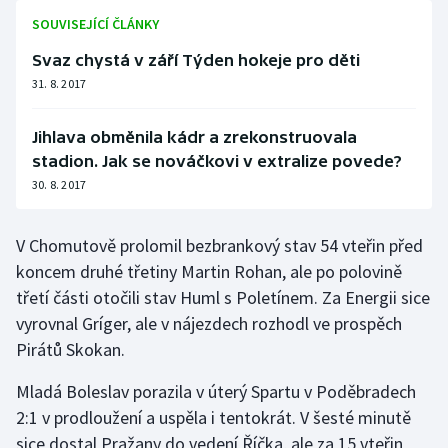
SOUVISEJÍCÍ ČLÁNKY
Olympijské hry
Svaz chystá v září Týden hokeje pro děti
Parasport
31. 8. 2017
Plavání
Jihlava obměnila kádr a zrekonstruovala
stadion. Jak se nováčkovi v extralize povede?
Plážový volejbal
30. 8. 2017
Ragby
V Chomutově prolomil bezbrankový stav 54 vteřin před
Rychlobruslení
koncem druhé třetiny Martin Rohan, ale po polovině
třetí části otočili stav Huml s Poletínem. Za Energii sice
Rychlostní kanoistika
vyrovnal Gríger, ale v nájezdech rozhodl ve prospěch
Pirátů Skokan.
Short track
Mladá Boleslav porazila v úterý Spartu v Poděbradech
Sportovní střelba
2:1 v prodloužení a uspěla i tentokrát. V šesté minutě
sice dostal Pražany do vedení Říčka, ale za 15 vteřin