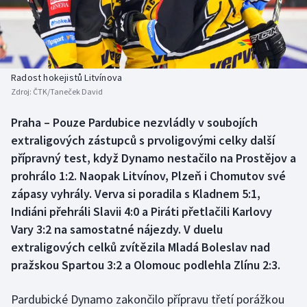
Baseball a softbal
Soutěže
Basketbal
Historické návraty
Biatlon
Aplikace ČT sport
Radost hokejistů Litvínova
Zdroj:
ČTK/Taneček David
Boby a skeleton
AZ kvíz
Praha – Pouze Pardubice nezvládly v soubojích
extraligových zástupců s prvoligovými celky další
Box
přípravný test, když Dynamo nestačilo na Prostějov a
Curling
prohrálo 1:2. Naopak Litvínov, Plzeň i Chomutov své
zápasy vyhrály. Verva si poradila s Kladnem 5:1,
Dostihy
Indiáni přehráli Slavii 4:0 a Piráti přetlačili Karlovy
Vary 3:2 na samostatné nájezdy. V duelu
Florbal
extraligových celků zvítězila Mladá Boleslav nad
pražskou Spartou 3:2 a Olomouc podlehla Zlínu 2:3.
Futsal
Pardubické Dynamo zakončilo přípravu třetí porážkou
Golf