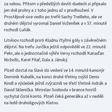
za sebou. Přitom v předešlých devíti duelech si připsalo
jen dvě prohry a z toho jednu až v prodloužení. V
Gymnastika
Prostějově sice vedlo po trefě Sachy Treilleho, ale ve
druhém dějství vyrovnal Daniel Voženílek a v 57. minutě
Házená
rozhodl Luňák.
Jezdectví
Litvínov rozhodl proti Kladnu čtyřmi góly v závěrečném
dějství. Na trefu Jurčíka ještě odpověděl ve 22. minutě
Judo
Pekr, ale o jednoznačné výhře Vervy rozhodli Kanaďan
Nicholls, Karel Pilař, Gula a Jánský.
Krasobruslení
Plzeň dostal na Slavii do vedení ve 14. minutě kanonýr
Lezení
Dominik Kubalík, na konci druhé třetiny zvýšil Denis
Kindl a výsledek ještě zvýraznili ve třetí třetině Indrák a
Lyže a snowboard
David Sklenička. Miroslav Svoboda v brance hostů
Moderní pětiboj
vychytal čisté konto. Plzeň čeká generálka až v neděli
na ledě druholigových Klatov.
Motorsport