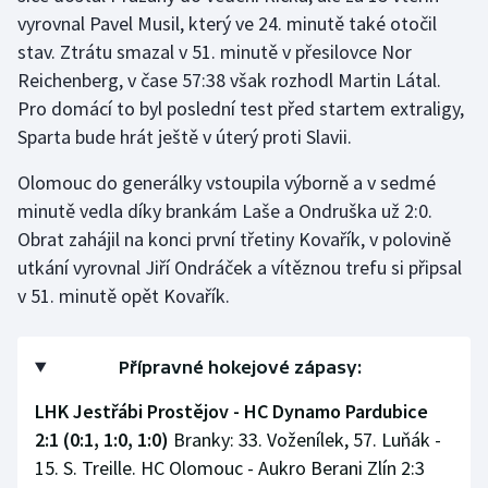
Stolní tenis
vyrovnal Pavel Musil, který ve 24. minutě také otočil
stav. Ztrátu smazal v 51. minutě v přesilovce Nor
Triatlon
Reichenberg, v čase 57:38 však rozhodl Martin Látal.
Pro domácí to byl poslední test před startem extraligy,
Veslování
Sparta bude hrát ještě v úterý proti Slavii.
Vodní slalom
Olomouc do generálky vstoupila výborně a v sedmé
minutě vedla díky brankám Laše a Ondruška už 2:0.
Volejbal
Obrat zahájil na konci první třetiny Kovařík, v polovině
utkání vyrovnal Jiří Ondráček a vítěznou trefu si připsal
Ostatní
v 51. minutě opět Kovařík.
Přípravné hokejové zápasy:
LHK Jestřábi Prostějov - HC Dynamo Pardubice
2:1 (0:1, 1:0, 1:0)
Branky: 33. Voženílek, 57. Luňák -
15. S. Treille. HC Olomouc - Aukro Berani Zlín 2:3