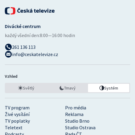
Divácké centrum
každý všední den:
8:00—16:00 hodin
261 136 113
info@ceskatelevize.cz
Vzhled
Světlý
Tmavý
Systém
TV program
Pro média
Živé vysílání
Reklama
TV poplatky
Studio Brno
Teletext
Studio Ostrava
Podcasty
Rada ČT