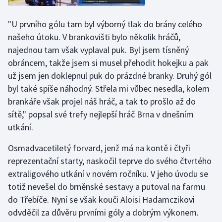
Stolní tenis
"U prvního gólu tam byl výborný tlak do brány celého
Triatlon
našeho útoku. V brankovišti bylo několik hráčů,
najednou tam však vyplaval puk. Byl jsem tísněný
Veslování
obráncem, takže jsem si musel přehodit hokejku a pak
už jsem jen doklepnul puk do prázdné branky. Druhý gól
Vodní slalom
byl také spíše náhodný. Střela mi vůbec nesedla, kolem
brankáře však projel náš hráč, a tak to prošlo až do
Volejbal
sítě," popsal své trefy nejlepší hráč Brna v dnešním
Ostatní
utkání.
Osmadvacetiletý forvard, jenž má na kontě i čtyři
reprezentační starty, naskočil teprve do svého čtvrtého
extraligového utkání v novém ročníku. V jeho úvodu se
totiž nevešel do brněnské sestavy a putoval na farmu
do Třebíče. Nyní se však kouči Aloisi Hadamczikovi
odvděčil za důvěru prvními góly a dobrým výkonem.