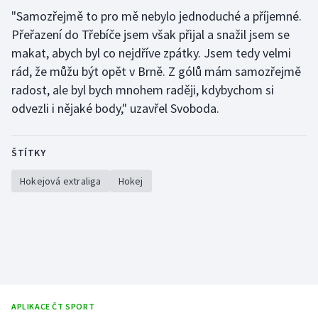
"Samozřejmě to pro mě nebylo jednoduché a příjemné.
Přeřazení do Třebíče jsem však přijal a snažil jsem se
makat, abych byl co nejdříve zpátky. Jsem tedy velmi
rád, že můžu být opět v Brně. Z gólů mám samozřejmě
radost, ale byl bych mnohem raději, kdybychom si
odvezli i nějaké body," uzavřel Svoboda.
ŠTÍTKY
Hokejová extraliga
Hokej
APLIKACE ČT SPORT