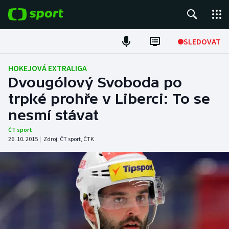
POPULÁRNÍ
SLEDOVAT
Fotbal
HOKEJOVÁ EXTRALIGA
Dvougólový Svoboda po
Hokej
trpké prohře v Liberci: To se
nesmí stávat
Tenis
ČT sport
Atletika
26. 10. 2015
|
Zdroj:
ČT sport
,
ČTK
Cyklistika
DALŠÍ SPORTY
Americký fotbal
NEPŘEHLÉDNĚTE