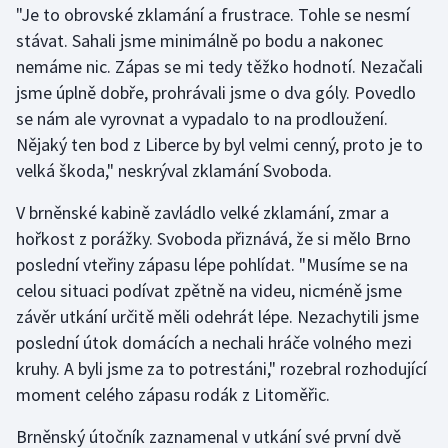
"Je to obrovské zklamání a frustrace. Tohle se nesmí
stávat. Sahali jsme minimálně po bodu a nakonec
Gymnastika
nemáme nic. Zápas se mi tedy těžko hodnotí. Nezačali
jsme úplně dobře, prohrávali jsme o dva góly. Povedlo
Házená
se nám ale vyrovnat a vypadalo to na prodloužení.
Jezdectví
Nějaký ten bod z Liberce by byl velmi cenný, proto je to
velká škoda," neskrýval zklamání Svoboda.
Judo
V brněnské kabině zavládlo velké zklamání, zmar a
hořkost z porážky. Svoboda přiznává, že si mělo Brno
Krasobruslení
poslední vteřiny zápasu lépe pohlídat. "Musíme se na
Lezení
celou situaci podívat zpětně na videu, nicméně jsme
závěr utkání určitě měli odehrát lépe. Nezachytili jsme
Lyže a snowboard
poslední útok domácích a nechali hráče volného mezi
kruhy. A byli jsme za to potrestáni," rozebral rozhodující
Moderní pětiboj
moment celého zápasu rodák z Litoměřic.
Motorsport
Brněnský útočník zaznamenal v utkání své první dvě