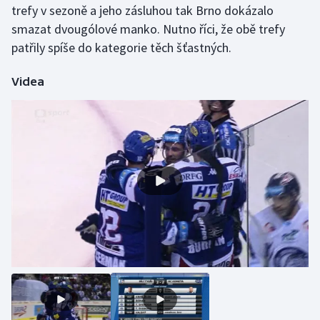
trefy v sezoně a jeho zásluhou tak Brno dokázalo
Olympijské hry
smazat dvougólové manko. Nutno říci, že obě trefy
patřily spíše do kategorie těch šťastných.
Parasport
Videa
Plavání
Plážový volejbal
Ragby
Rychlobruslení
Rychlostní kanoistika
Short track
Sportovní střelba