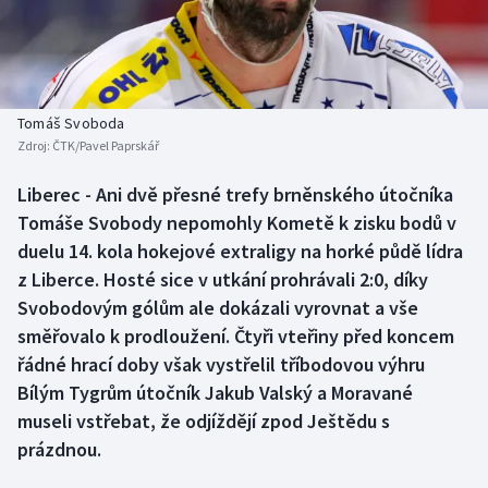
Baseball a softbal
Soutěže
Basketbal
Historické návraty
Biatlon
Aplikace ČT sport
Tomáš Svoboda
Zdroj:
ČTK/Pavel Paprskář
Boby a skeleton
AZ kvíz
Liberec - Ani dvě přesné trefy brněnského útočníka
Tomáše Svobody nepomohly Kometě k zisku bodů v
Box
duelu 14. kola hokejové extraligy na horké půdě lídra
Curling
z Liberce. Hosté sice v utkání prohrávali 2:0, díky
Svobodovým gólům ale dokázali vyrovnat a vše
Dostihy
směřovalo k prodloužení. Čtyři vteřiny před koncem
řádné hrací doby však vystřelil tříbodovou výhru
Florbal
Bílým Tygrům útočník Jakub Valský a Moravané
museli vstřebat, že odjíždějí zpod Ještědu s
Futsal
prázdnou.
Golf