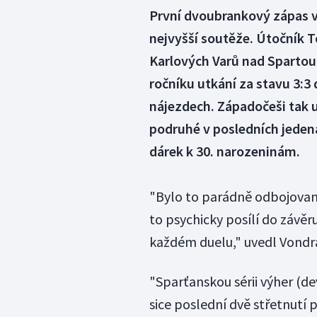
První dvoubrankový zápas v
nejvyšší soutěže. Útočník T
Karlových Varů nad Spartou.
ročníku utkání za stavu 3:3
nájezdech. Západočeši tak u
podruhé v posledních jedená
dárek k 30. narozeninám.
"Bylo to parádně odbojované
to psychicky posílí do závě
každém duelu," uvedl Vondr
"Sparťanskou sérii výher (dev
sice poslední dvě střetnutí p