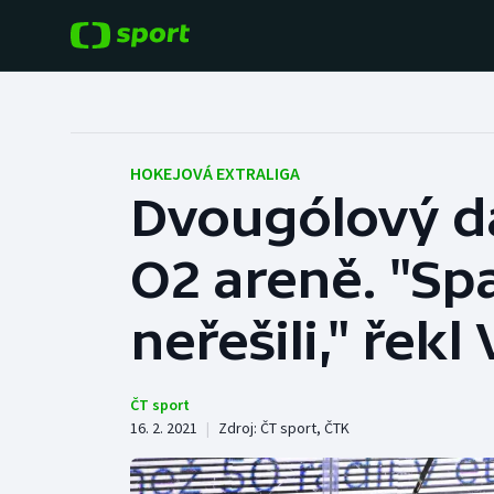
POPULÁRNÍ
DALŠÍ SPORTY
Fotbal
Americký fotbal
HOKEJOVÁ EXTRALIGA
Dvougólový d
Hokej
Baseball a softbal
O2 areně. "Sp
Tenis
Basketbal
Atletika
neřešili," řek
Biatlon
Cyklistika
Boby a skeleton
ČT sport
16. 2. 2021
|
Zdroj:
ČT sport
,
ČTK
Box