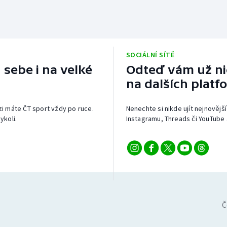
SOCIÁLNÍ SÍTĚ
 sebe i na velké
Odteď vám už nic
na dalších platf
izi máte ČT sport vždy po ruce.
Nenechte si nikde ujít nejnovější
ykoli.
Instagramu, Threads či YouTube 
Č