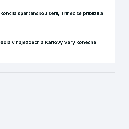
nčila sparťanskou sérii, Třinec se přiblížil a
padla v nájezdech a Karlovy Vary konečně