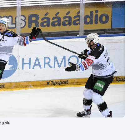
Moderní pětiboj
Triatlon
Motorsport
Veslování
Olympijské hry
Vodní slalom
Parasport
Volejbal
Plavání
Ostatní
Plážový volejbal
z gólu