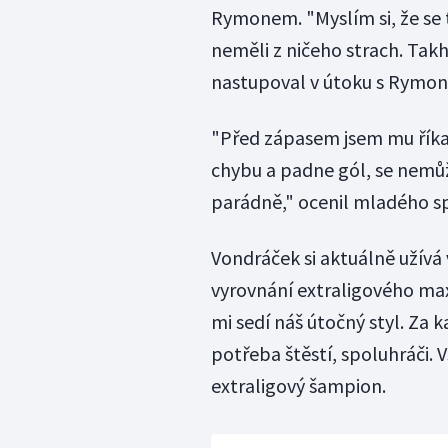
Rymonem. "Myslím si, že se to
neměli z ničeho strach. Takh
nastupoval v útoku s Rymo
"Před zápasem jsem mu říkal,
chybu a padne gól, se nemůž
parádně," ocenil mladého s
Vondráček si aktuálně užívá 
vyrovnání extraligového max
mi sedí náš útočný styl. Za 
potřeba štěstí, spoluhráči.
extraligový šampion.