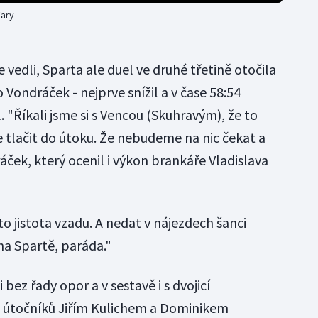
Vary
 vedli, Sparta ale duel ve druhé třetině otočila
o Vondráček - nejprve snížil a v čase 58:54
 "Říkali jsme si s Vencou (Skuhravým), že to
 tlačit do útoku. Že nebudeme na nic čekat a
ček, který ocenil i výkon brankáře Vladislava
o jistota vzadu. A nedat v nájezdech šanci
na Spartě, paráda."
 bez řady opor a v sestavě i s dvojicí
h útočníků Jiřím Kulichem a Dominikem