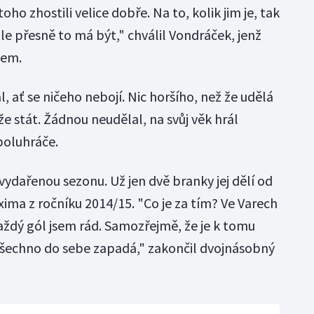
ho zhostili velice dobře. Na to, kolik jim je, tak
le přesně to má být," chválil Vondráček, jenž
nem.
 ať se ničeho nebojí. Nic horšího, než že udělá
e stát. Žádnou neudělal, na svůj věk hrál
poluhráče.
vydařenou sezonu. Už jen dvě branky jej dělí od
ima z ročníku 2014/15. "Co je za tím? Ve Varech
každý gól jsem rád. Samozřejmě, že je k tomu
 Všechno do sebe zapadá," zakončil dvojnásobný