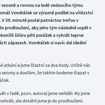
 sezoně a rovnou na ledě vedoucího týmu
omáš Vondráček se výrazně podílel na vítězství
 V 59. minutě poslal patnáctou trefou v
 do prodloužení, aby jeho tým následně uspěl v
končili šňůru pěti porážek a vyhráli teprve
cti zápasech. Vondráček si navíc dal ideální
 utkání a jsme šťastní za dva body. Určitě nás
ru sezony a doufám, že takhle budeme šlapat v
áček.
ět v řadě, pozn. autora) jsme neřešili. My jsme
rohráli, ale dotáhli jsme je do prodloužení.