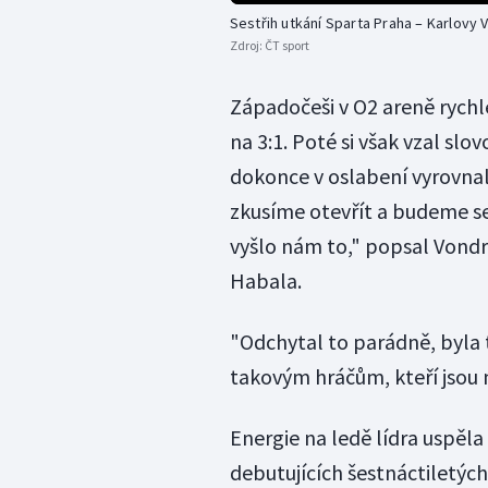
Sestřih utkání Sparta Praha – Karlovy 
Zdroj:
ČT sport
Západočeši v O2 areně rychle
na 3:1. Poté si však vzal slov
dokonce v oslabení vyrovnal.
zkusíme otevřít a budeme se
vyšlo nám to," popsal Vondrá
Habala.
"Odchytal to parádně, byla t
takovým hráčům, kteří jsou 
Energie na ledě lídra uspěla i
debutujících šestnáctiletýc