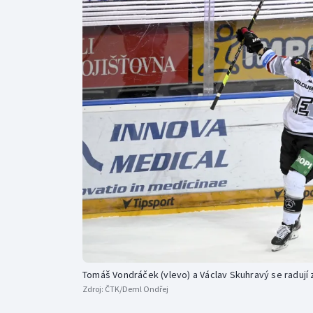
Curling
Dostihy
Florbal
Futsal
Golf
Gymnastika
Tomáš Vondráček (vlevo) a Václav Skuhravý se radují 
Zdroj:
ČTK/Deml Ondřej