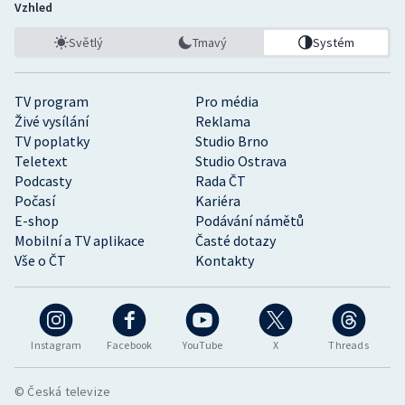
Vzhled
Světlý
Tmavý
Systém
TV program
Pro média
Živé vysílání
Reklama
TV poplatky
Studio Brno
Teletext
Studio Ostrava
Podcasty
Rada ČT
Počasí
Kariéra
E-shop
Podávání námětů
Mobilní a TV aplikace
Časté dotazy
Vše o ČT
Kontakty
Instagram
Facebook
YouTube
X
Threads
© Česká televize