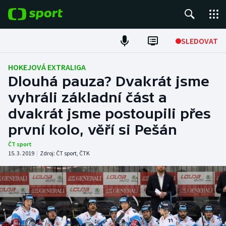
POPULÁRNÍ
SLEDOVAT
ME v atletice
HOKEJOVÁ EXTRALIGA
Dlouhá pauza? Dvakrát jsme
ME v plavání
vyhráli základní část a
dvakrát jsme postoupili přes
Fotbal
první kolo, věří si Pešán
Hokej
ČT sport
15. 3. 2019
|
Zdroj:
ČT sport
,
ČTK
Tenis
DALŠÍ SPORTY
Americký fotbal
NEPŘEHLÉDNĚTE