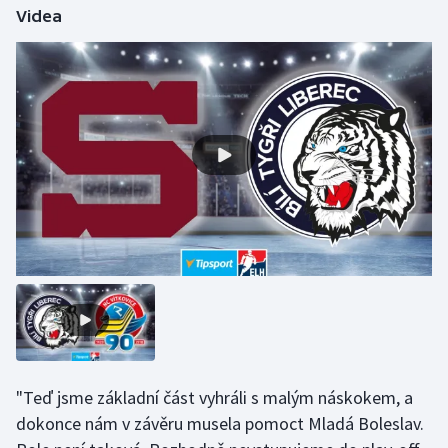
Videa
Moderní pětiboj
Motorsport
Olympijské hry
Parasport
Plavání
Plážový volejbal
Ragby
Rychlobruslení
"Teď jsme základní část vyhráli s malým náskokem, a
Rychlostní kanoistika
dokonce nám v závěru musela pomoct Mladá Boleslav.