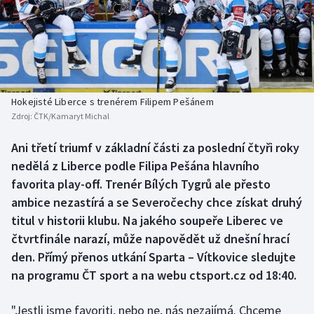
Atletika
Soutěže
Baseball a softbal
Historické návraty
Basketbal
Aplikace ČT sport
Hokejisté Liberce s trenérem Filipem Pešánem
Biatlon
AZ kvíz
Zdroj:
ČTK/Kamaryt Michal
Boby a skeleton
Ani třetí triumf v základní části za poslední čtyři roky
nedělá z Liberce podle Filipa Pešána hlavního
Box
favorita play-off. Trenér Bílých Tygrů ale přesto
ambice nezastírá a se Severočechy chce získat druhý
Curling
titul v historii klubu. Na jakého soupeře Liberec ve
čtvrtfinále narazí, může napovědět už dnešní hrací
Cyklistika
den. Přímý přenos utkání Sparta – Vítkovice sledujte
na programu ČT sport a na webu ctsport.cz od 18:40.
Dostihy
"Jestli jsme favoriti, nebo ne, nás nezajímá. Chceme
Florbal