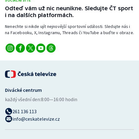
SOCIÁLNÍ SÍTĚ
Odteď vám už nic neunikne. Sledujte ČT sport
i na dalších platformách.
Nenechte si nikde ujít nejnovější sportovní události. Sledujte nás i
na Facebooku, X, Instagramu, Threads či YouTube a buďte v obraze.
Divácké centrum
každý všední den:
8:00—16:00 hodin
261 136 113
info@ceskatelevize.cz