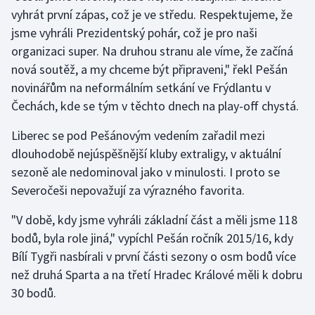
vyhrát první zápas, což je ve středu. Respektujeme, že
jsme vyhráli Prezidentský pohár, což je pro naši
Futsal
organizaci super. Na druhou stranu ale víme, že začíná
Golf
nová soutěž, a my chceme být připraveni," řekl Pešán
novinářům na neformálním setkání ve Frýdlantu v
Gymnastika
Čechách, kde se tým v těchto dnech na play-off chystá.
Házená
Liberec se pod Pešánovým vedením zařadil mezi
dlouhodobě nejúspěšnější kluby extraligy, v aktuální
Jezdectví
sezoně ale nedominoval jako v minulosti. I proto se
Severočeši nepovažují za výrazného favorita.
Judo
"V době, kdy jsme vyhráli základní část a měli jsme 118
Krasobruslení
bodů, byla role jiná," vypíchl Pešán ročník 2015/16, kdy
Bílí Tygři nasbírali v první části sezony o osm bodů více
Lezení
než druhá Sparta a na třetí Hradec Králové měli k dobru
30 bodů.
Lyže a snowboard