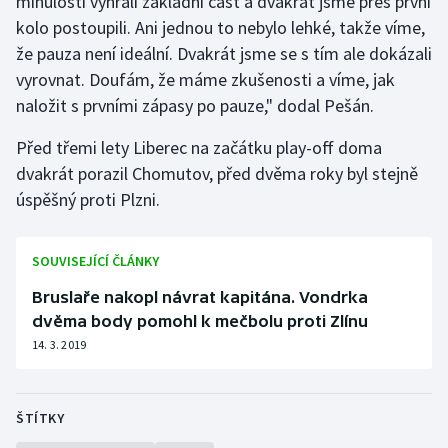
minulosti vyhráli základní část a dvakrát jsme přes první
kolo postoupili. Ani jednou to nebylo lehké, takže víme,
že pauza není ideální. Dvakrát jsme se s tím ale dokázali
vyrovnat. Doufám, že máme zkušenosti a víme, jak
naložit s prvními zápasy po pauze," dodal Pešán.
Před třemi lety Liberec na začátku play-off doma
dvakrát porazil Chomutov, před dvěma roky byl stejně
úspěšný proti Plzni.
SOUVISEJÍCÍ ČLÁNKY
Bruslaře nakopl návrat kapitána. Vondrka
dvěma body pomohl k mečbolu proti Zlínu
14. 3. 2019
ŠTÍTKY