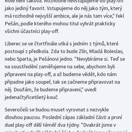
Role není taková. Rozhodně nevstupujeme do play-off
Short track
jako jediný favorit. Vstupujeme do něj jako tým, který
má rozhodně nejvyšší ambice, ale je nás tam více," řekl
Sportovní střelba
Pešán, podle kterého mohou titul vyhrát prakticky
všichni účastníci play-off.
Stolní tenis
Liberec se ve čtvrtfinále utká s jedním z týmů, které
Triatlon
postoupí z předkola. Zda to bude Zlín, Mladá Boleslav,
nebo Sparta, je Pešánovi jedno. "Nevybíráme si. Teď se
Veslování
na soustředění zaměřujeme na sebe, abychom byli
připraveni na play-off, a až budeme vědět, kdo nám
Vodní slalom
připadne jako soupeř, tak se začneme připravovat na
něj. Doufám, že budeme připraveni," uvedl
Volejbal
jedenačtyřicetiletý kouč.
Ostatní
Severočeši se budou muset vyrovnat s nezvykle
dlouhou pauzou. Poslední zápas základní části a první
duel play-off dělí téměř dva týdny. "Dvakrát jsme v